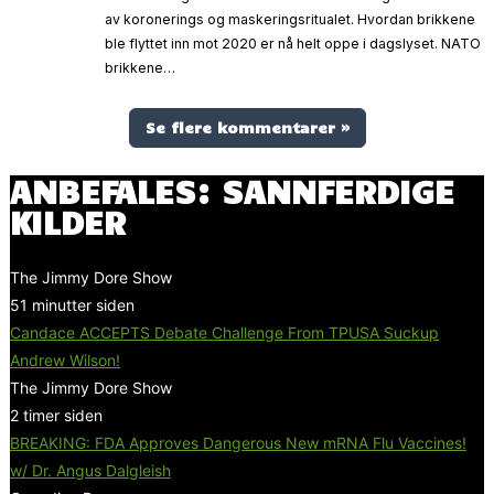
av koronerings og maskeringsritualet. Hvordan brikkene
ble flyttet inn mot 2020 er nå helt oppe i dagslyset. NATO
brikkene…
Se flere kommentarer »
ANBEFALES: SANNFERDIGE
KILDER
The Jimmy Dore Show
51 minutter siden
Candace ACCEPTS Debate Challenge From TPUSA Suckup
Andrew Wilson!
The Jimmy Dore Show
2 timer siden
BREAKING: FDA Approves Dangerous New mRNA Flu Vaccines!
w/ Dr. Angus Dalgleish