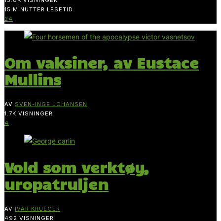
15 MINUTTER LESETID
24
Om vaksiner, av Eustace
Mullins
AV
SVEN-INGE JOHANSEN
1.7K VISNINGER
4
Vold som verktøy,
uropatruljen
AV
IVAR KRUEGER
492 VISNINGER