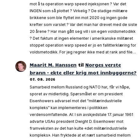
mot å ta operation warp speed injeksjonen ? Var det
INGEN som så plottet ? Virkelig ? De stadige militære
brikkene som ble flyttet inn mot 2020 og ingen gode
krefter som varslet ? Var det man har drevet med de siste
20 årene ? Har man gått seg vill i sin egen voldsmetodikk
? Det faktum at ingen elementer i amerikanske militæret
stoppet operation warp speed er jo en fallitterklæring for
voldsmetodikk. For jeg regner ikke med at rank and file…
Maarit M. Hanssen
til
Norges verste
brann – ekte eller krig mot innbyggerne?
07. 08. 2026
Samarbeid mellom Russland og NATO har, får vi håpe,
sporet av midlertidig. Spørsmålet er om president
Eisenhowers advarsel mot det "militærindustrielle
kompleks" kan implementeres i politikken
verdensomfattende. AI: I sin avskjedstale 17. januar 1961
advarte USAs president Dwight D. Eisenhower mot
framveksten av det han kulte «det militærindustrielle
kompleks». Han fryktede at et nært samarbeid mellom