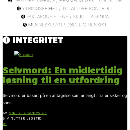
➋ DEGLOBALISERING / HEMMELIG MAKTSTRUKTUR
➌ YTRINGSFRIHET / TOTALITÆR KONTROLL
➍ FAKTAKONSISTENS / SKJULT AGENDA
➎ MENNESKESYN / DØDELIG HENSIKT
➊ INTEGRITET
Selvmord: En midlertidig
løsning til en utfordring
Selvmord er basert på en antagelse som er langt i fra er sikker og
sann.
AV
MIKE CECHANOWICZ
8 MINUTTER LESETID
19