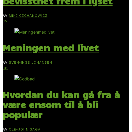
bevissthet frem i lyset
AV
MIKE CECHANOWICZ
35
Meningen med livet
AV
SVEN-INGE JOHANSEN
30
Hvordan du kan gå fra å
være ensom til å bli
populær
AV
OLE-JOHN SAGA