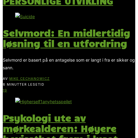
PERSONLIGE UTVIKLING
Selvmord: En midlertidig
løsning til en utfordring
Selvmord er basert på en antagelse som er langt i fra er sikker og
sann.
AV
MIKE CECHANOWICZ
8 MINUTTER LESETID
19
Psykologi ute av
mørkealderen: Høyere