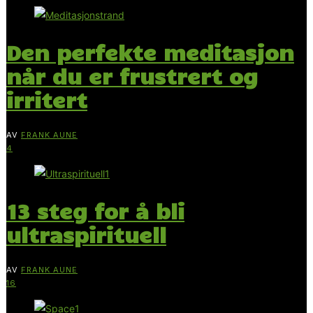
Den perfekte meditasjon
når du er frustrert og
irritert
AV
FRANK AUNE
4
13 steg for å bli
ultraspirituell
AV
FRANK AUNE
16