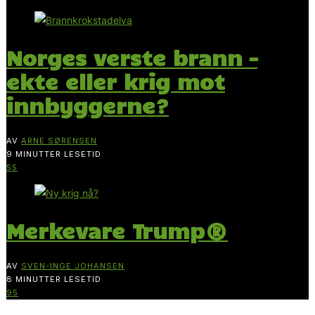
Norges verste brann –
ekte eller krig mot
innbyggerne?
AV
ARNE SØRENSEN
9 MINUTTER LESETID
55
Merkevare Trump®
AV
SVEN-INGE JOHANSEN
8 MINUTTER LESETID
95