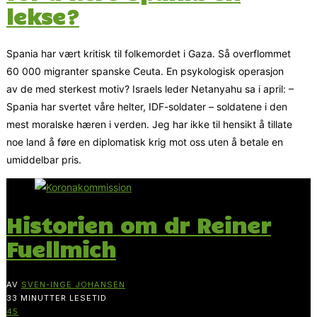
lekse?
Spania har vært kritisk til folkemordet i Gaza. Så overflommet
60 000 migranter spanske Ceuta. En psykologisk operasjon
av de med sterkest motiv? Israels leder Netanyahu sa i april: –
Spania har svertet våre helter, IDF-soldater – soldatene i den
mest moralske hæren i verden. Jeg har ikke til hensikt å tillate
noe land å føre en diplomatisk krig mot oss uten å betale en
umiddelbar pris.
Historien om dr Reiner
Fuellmich
AV
SVEN-INGE JOHANSEN
33 MINUTTER LESETID
45