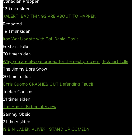
Canadian Prepper
13 timer siden
⚡ALERT! BAD THINGS ARE ABOUT TO HAPPEN.
Redacted
19 timer siden
Iran War Update with Col. Daniel Davis
Eckhart Tolle
20 timer siden
Why you are always braced for the next problem | Eckhart Tolle
The Jimmy Dore Show
20 timer siden
Chris Cuomo CRASHES OUT Defending Fauci!
Tucker Carlson
21 timer siden
The Hunter Biden Interview
Sammy Obeid
21 timer siden
IS BIN LADEN ALIVE? | STAND UP COMEDY