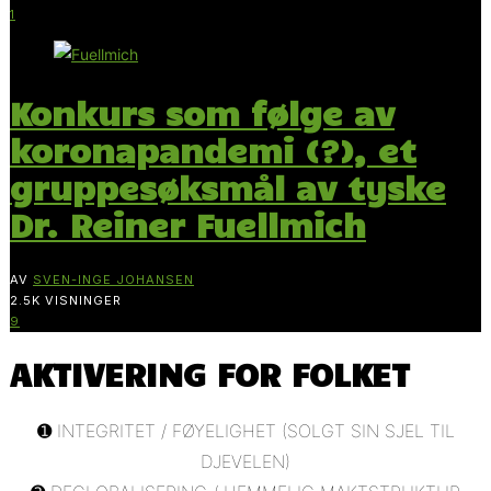
1
Konkurs som følge av
koronapandemi (?), et
gruppesøksmål av tyske
Dr. Reiner Fuellmich
AV
SVEN-INGE JOHANSEN
2.5K VISNINGER
9
AKTIVERING FOR FOLKET
➊ INTEGRITET / FØYELIGHET (SOLGT SIN SJEL TIL
DJEVELEN)