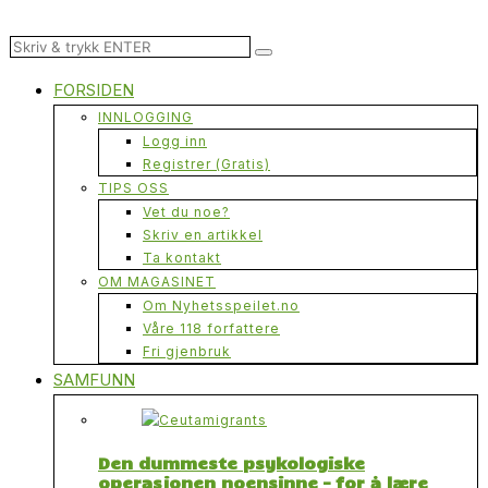
FORSIDEN
INNLOGGING
Logg inn
Registrer (Gratis)
TIPS OSS
Vet du noe?
Skriv en artikkel
Ta kontakt
OM MAGASINET
Om Nyhetsspeilet.no
Våre 118 forfattere
Fri gjenbruk
SAMFUNN
Den dummeste psykologiske
operasjonen noensinne – for å lære