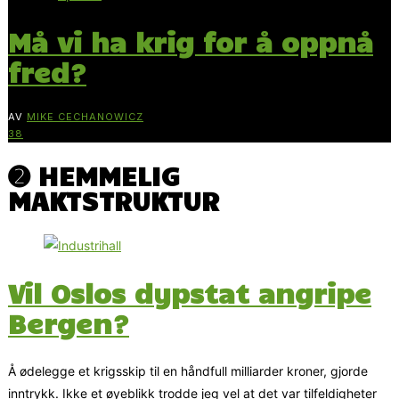
Må vi ha krig for å oppnå
fred?
AV
MIKE CECHANOWICZ
38
➋ HEMMELIG
MAKTSTRUKTUR
Vil Oslos dypstat angripe
Bergen?
Å ødelegge et krigsskip til en håndfull milliarder kroner, gjorde
inntrykk. Ikke et øyeblikk trodde jeg vel at det var tilfeldigheter