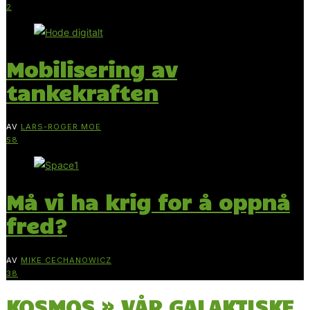
2
Mobilisering av
tankekraften
AV
LARS-ROGER MOE
58
Må vi ha krig for å oppnå
fred?
AV
MIKE CECHANOWICZ
38
KOSMOS » VÅR GALAKTISKE