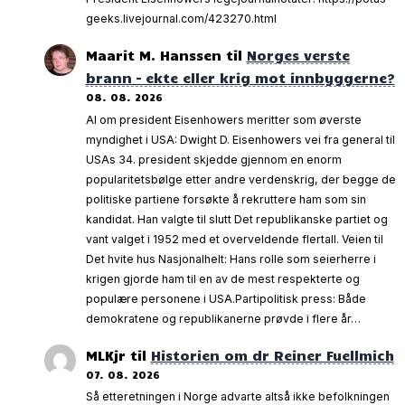
geeks.livejournal.com/423270.html
Maarit M. Hanssen
til
Norges verste
brann – ekte eller krig mot innbyggerne?
08. 08. 2026
AI om president Eisenhowers meritter som øverste
myndighet i USA: Dwight D. Eisenhowers vei fra general til
USAs 34. president skjedde gjennom en enorm
popularitetsbølge etter andre verdenskrig, der begge de
politiske partiene forsøkte å rekruttere ham som sin
kandidat. Han valgte til slutt Det republikanske partiet og
vant valget i 1952 med et overveldende flertall. Veien til
Det hvite hus Nasjonalhelt: Hans rolle som seierherre i
krigen gjorde ham til en av de mest respekterte og
populære personene i USA.Partipolitisk press: Både
demokratene og republikanerne prøvde i flere år…
MLKjr
til
Historien om dr Reiner Fuellmich
07. 08. 2026
Så etteretningen i Norge advarte altså ikke befolkningen