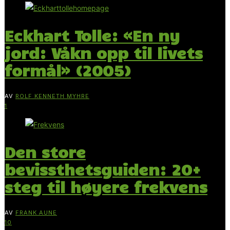
Eckhart Tolle: «En ny
jord: Våkn opp til livets
formål» (2005)
AV
ROLF KENNETH MYHRE
1
Den store
bevissthetsguiden: 20+
steg til høyere frekvens
AV
FRANK AUNE
10