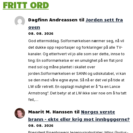
FRITT ORD
Dagfinn Andreassen
til
Jorden sett fra
oven
08. 08. 2026
God ettermiddag. Solformørkelsen nærmer seg, nå vil
det dukke opp reportasjer og forklaringer på alle TV-
kanaler. Og etterhvert vil jo alle som ser dette, innse to
ting: En solformørkelse er en umulighet på en flat jord
med sol og måne plantet i skallet over
jorden.Solformørkelsen er SANN og udiskutabel, vi kan
se den med våre egne øyne. Så nå er det vel på tide at
LW slår retrett. En opplagt mulighet er å "ta en Lance
Armstrong". Det betyr at at LW ikke sier noe om å ha tatt
feil,…
Maarit M. Hanssen
til
Norges verste
brann – ekte eller krig mot innbyggerne?
08. 08. 2026
President Eisenhowers legejournalnotater: https://potus-