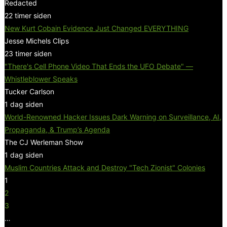
Redacted
22 timer siden
New Kurt Cobain Evidence Just Changed EVERYTHING
Jesse Michels Clips
23 timer siden
"There's Cell Phone Video That Ends the UFO Debate" —
Whistleblower Speaks
Tucker Carlson
1 dag siden
World-Renowned Hacker Issues Dark Warning on Surveillance, AI,
Propaganda, & Trump’s Agenda
The CJ Werleman Show
1 dag siden
Muslim Countries Attack and Destroy "Tech Zionist" Colonies
1
2
3
…