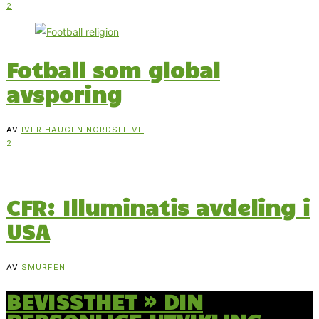
2
Fotball som global
avsporing
AV
IVER HAUGEN NORDSLEIVE
2
CFR: Illuminatis avdeling i
USA
AV
SMURFEN
BEVISSTHET » DIN