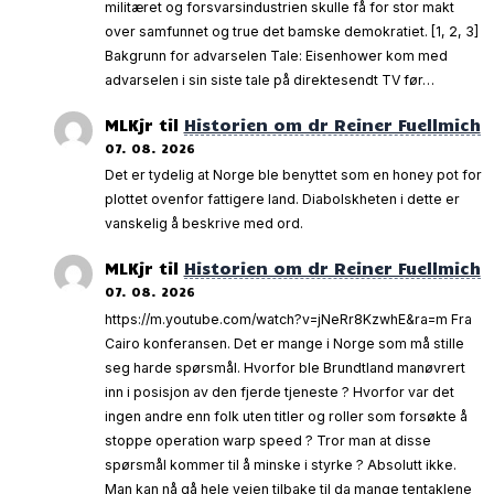
militæret og forsvarsindustrien skulle få for stor makt
over samfunnet og true det bamske demokratiet. [1, 2, 3]
Bakgrunn for advarselen Tale: Eisenhower kom med
advarselen i sin siste tale på direktesendt TV før…
MLKjr
til
Historien om dr Reiner Fuellmich
07. 08. 2026
Det er tydelig at Norge ble benyttet som en honey pot for
plottet ovenfor fattigere land. Diabolskheten i dette er
vanskelig å beskrive med ord.
MLKjr
til
Historien om dr Reiner Fuellmich
07. 08. 2026
https://m.youtube.com/watch?v=jNeRr8KzwhE&ra=m Fra
Cairo konferansen. Det er mange i Norge som må stille
seg harde spørsmål. Hvorfor ble Brundtland manøvrert
inn i posisjon av den fjerde tjeneste ? Hvorfor var det
ingen andre enn folk uten titler og roller som forsøkte å
stoppe operation warp speed ? Tror man at disse
spørsmål kommer til å minske i styrke ? Absolutt ikke.
Man kan nå gå hele veien tilbake til da mange tentaklene