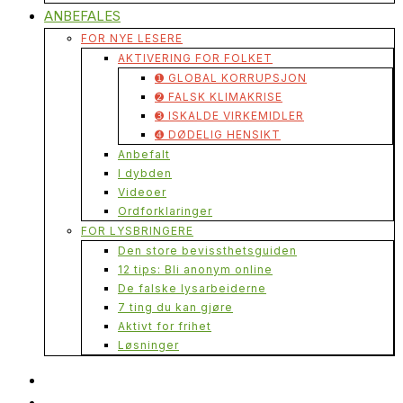
ANBEFALES
FOR NYE LESERE
AKTIVERING FOR FOLKET
➊ GLOBAL KORRUPSJON
➋ FALSK KLIMAKRISE
➌ ISKALDE VIRKEMIDLER
➍ DØDELIG HENSIKT
Anbefalt
I dybden
Videoer
Ordforklaringer
FOR LYSBRINGERE
Den store bevissthetsguiden
12 tips: Bli anonym online
De falske lysarbeiderne
7 ting du kan gjøre
Aktivt for frihet
Løsninger