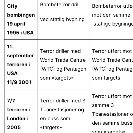
Bombeterror drill
City
Bombeterror utfø
bombingen
mot den samme
ved statlig bygning
19 april
statlige bygning
1995 i USA
11.
Terror driller med
Terror utført mot
september
World Trade Centre
World Trade Cent
terroren i
(WTC) og Pentagon
(WTC) og Pentag
USA
som «targets»
som targets
11/9 2001
Terror utført mot
7/7
Terror driller med 3
samme 3
terroren i
Tbanestasjoner og
Tbanestasjoner 
London i
en buss som
den samme buss
2005
«targets»
som «targets»