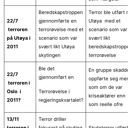
Beredskapstroppen
Terror ble utført
22/7
gjennomførte en
Utøya med et
terroren
terrorøvelse med et
scenario som var
på Utøya i
scenario som var
svært likt
2011
svært likt Utøya
beredskapstropp
skytingen
terrorøvelse
Ble det
En gruppe skadd
22/7
gjennomført en
oppførte seg me
terroren i
som om de var
Oslo i
Terrorøvelse i
kriseaktører enn
2011?
regjeringskvartalet?
som reelle ofre
13/11
Terror driller
terroren i
fokusert på skyting
Skyteterror utfør