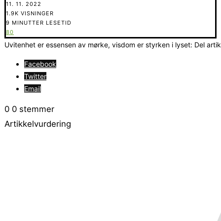
11. 11. 2022
1.9K VISNINGER
9 MINUTTER LESETID
80
Uvitenhet er essensen av mørke, visdom er styrken i lyset: Del arti
Facebook
Twitter
Email
0
0
stemmer
Artikkelvurdering