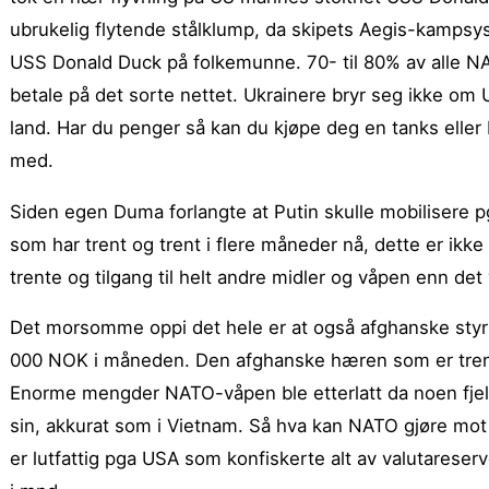
ubrukelig flytende stålklump, da skipets Aegis-kampsyst
USS Donald Duck på folkemunne.
70- til 80% av alle N
betale på det sorte nettet. Ukrainere bryr seg ikke om 
land. Har du penger så kan du kjøpe deg en tanks eller b
med.
Siden egen Duma forlangte at Putin skulle mobilisere pga
som har trent og trent i flere måneder nå, dette er ikke
trente og tilgang til helt andre midler og våpen enn det vi
Det morsomme oppi det hele er at også afghanske styr
000 NOK i måneden. Den afghanske hæren som er trent
Enorme mengder NATO-våpen ble etterlatt da noen fjel
sin, akkurat som i Vietnam. Så hva kan NATO gjøre mot 
er lutfattig pga USA som konfiskerte alt av valutareserve