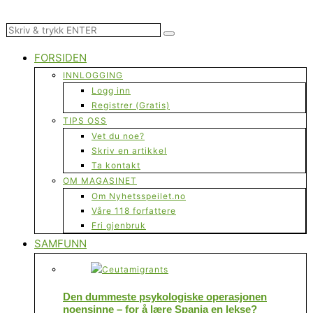
FORSIDEN
INNLOGGING
Logg inn
Registrer (Gratis)
TIPS OSS
Vet du noe?
Skriv en artikkel
Ta kontakt
OM MAGASINET
Om Nyhetsspeilet.no
Våre 118 forfattere
Fri gjenbruk
SAMFUNN
Den dummeste psykologiske operasjonen
noensinne – for å lære Spania en lekse?