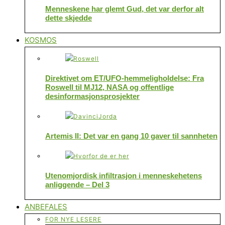
Menneskene har glemt Gud, det var derfor alt
dette skjedde
KOSMOS
Direktivet om ET/UFO-hemmeligholdelse: Fra
Roswell til MJ12, NASA og offentlige
desinformasjonsprosjekter
Artemis II: Det var en gang 10 gaver til sannheten
Utenomjordisk infiltrasjon i menneskehetens
anliggende – Del 3
ANBEFALES
FOR NYE LESERE