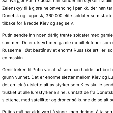
Så hva gjør Putin ? Joda, han sender inn styrker fra al
Zelenskyy til å gjøre helomvending i panikk, der han ta
Donetsk og Lugansk, 360 000 elite soldater som startet
tilbake for å redde Kiev og seg selv.
Putin sendte inn noen dårlig trente soldater med gaml
sammen. De er utstyrt med gamle mobiltelefoner som uk
Russerne i Øst består av et enormt Russiske artilleri s
en maskin.
Genistreken til Putin var at nå som han hadde lurt bort n
grunn vunnet. Det er enorme sletter mellom Kiev og L
det en lek å utslette alt av styrker som Kiev skulle sen
trukket ut alle lurestyrkene sine, unntatt de fra Donet
slettene, med satellitter og droner så kunne de se alt 
Putins mål har aldri vært å vinne, men derimot å ta seg 