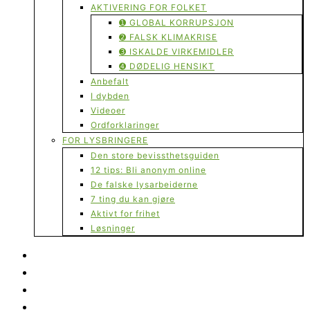
AKTIVERING FOR FOLKET
➊ GLOBAL KORRUPSJON
➋ FALSK KLIMAKRISE
➌ ISKALDE VIRKEMIDLER
➍ DØDELIG HENSIKT
Anbefalt
I dybden
Videoer
Ordforklaringer
FOR LYSBRINGERE
Den store bevissthetsguiden
12 tips: Bli anonym online
De falske lysarbeiderne
7 ting du kan gjøre
Aktivt for frihet
Løsninger