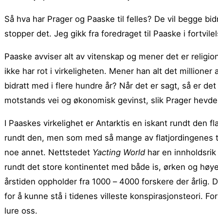
Så hva har Prager og Paaske til felles? De vil begge b
stopper det. Jeg gikk fra foredraget til Paaske i fortvilel
Paaske avviser alt av vitenskap og mener det er religion
ikke har rot i virkeligheten. Mener han alt det million
bidratt med i flere hundre år? Når det er sagt, så er det
motstands vei og økonomisk gevinst, slik Prager hevder.
I Paaskes virkelighet er Antarktis en iskant rundt den fl
rundt den, men som med så mange av flatjordingenes ta
noe annet. Nettstedet
Yacting World
har en innholdsrik
rundt det store kontinentet med både is, ørken og høye f
årstiden oppholder fra 1000 – 4000 forskere der årlig. 
for å kunne stå i tidenes villeste konspirasjonsteori. Fo
lure oss.