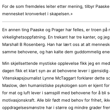
For de som fremdeles leiter etter mening, tilbyr Paaske
mennesket kronverket i skapelsen.»
En annen ting Paaske og Prager har felles, er troen på
virkelighetsoppfatning. En trekant har tre kanter, og jeg
Marshall B Rosenberg. Han har lært oss at alt mennesker
samme behovene, og han kalte dem guddommelig ener
Min skjellsettende mystiske opplevelse fikk jeg en me
dagen fikk et klart syn av at behovene lever i gjensidi
Vitenskapsjournalist Lynne McTaggart forklarer dette so
Maslow, den humanistiske psykologen som er kjent fo
for mat og luft lever i samspill med behovene for å bli 
motivasjonskraft. Alle blir født med behov for frihet, ik
oppdragelsesmønstre har i større og mindre grader fre