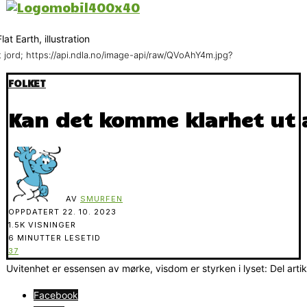
t jord; https://api.ndla.no/image-api/raw/QVoAhY4m.jpg?
FOLKET
Kan det komme klarhet ut 
AV
SMURFEN
OPPDATERT
22. 10. 2023
1.5K VISNINGER
6 MINUTTER LESETID
37
Uvitenhet er essensen av mørke, visdom er styrken i lyset: Del arti
Facebook