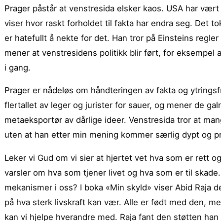
Prager påstår at venstresida elsker kaos. USA har vært l
viser hvor raskt forholdet til fakta har endra seg. Det t
er hatefullt å nekte for det. Han tror på Einsteins regle
mener at venstresidens politikk blir ført, for eksempel 
i gang.
Prager er nådeløs om håndteringen av fakta og ytringsf
flertallet av leger og jurister for sauer, og mener de 
metaeksportør av dårlige ideer. Venstresida tror at man
uten at han etter min mening kommer særlig dypt og pre
Leker vi Gud om vi sier at hjertet vet hva som er rett 
varsler om hva som tjener livet og hva som er til skade
mekanismer i oss? I boka «Min skyld» viser Abid Raja de
på hva sterk livskraft kan vær. Alle er født med den, men
kan vi hjelpe hverandre med. Raja fant den støtten han 