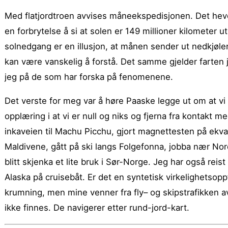
Med flatjordtroen avvises måneekspedisjonen. Det hevde
en forbrytelse å si at solen er 149 millioner kilometer u
solnedgang er en illusjon, at månen sender ut nedkjølen
kan være vanskelig å forstå. Det samme gjelder farten j
jeg på de som har forska på fenomenene.
Det verste for meg var å høre Paaske legge ut om at vi 
opplæring i at vi er null og niks og fjerna fra kontakt 
inkaveien til Machu Picchu, gjort magnettesten på ekvat
Maldivene, gått på ski langs Folgefonna, jobba nær Nord
blitt skjenka et lite bruk i Sør-Norge. Jeg har også rei
Alaska på cruisebåt. Er det en syntetisk virkelighetso
krumning, men mine venner fra fly– og skipstrafikken av
ikke finnes. De navigerer etter rund-jord-kart.