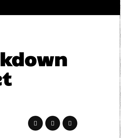
ockdown
et