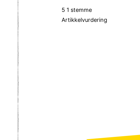
5
1
stemme
Artikkelvurdering