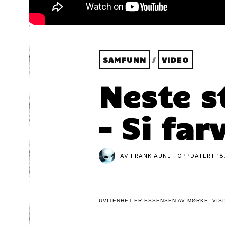
SAMFUNN
/
VIDEO
Neste s
– Si far
AV
FRANK AUNE
OPPDATERT
18
UVITENHET ER ESSENSEN AV MØRKE, VISD