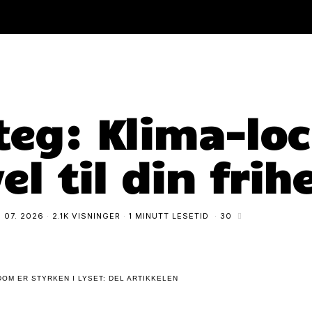
teg: Klima-l
vel til din frih
. 07. 2026
2.1K VISNINGER
1 MINUTT LESETID
30
OM ER STYRKEN I LYSET: DEL ARTIKKELEN