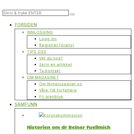
FORSIDEN
INNLOGGING
Logg inn
Registrer (Gratis)
TIPS OSS
Vet du noe?
Skriv en artikkel
Ta kontakt
OM MAGASINET
Om Nyhetsspeilet.no
Våre 118 forfattere
Fri gjenbruk
SAMFUNN
Historien om dr Reiner Fuellmich