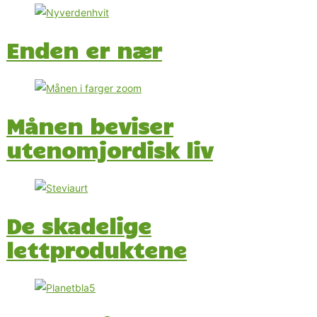
Enden er nær
Månen beviser
utenomjordisk liv
De skadelige
lettproduktene