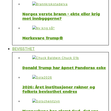
Norges verste brann – ekte eller krig
mot innbyggerne?
Merkevare Trump®
BEVISSTHET
Donald Trump har åpnet Pandoras eske
2026: Året institusjoner rakner og
folkets bevissthet endres
Menneskene har glemt Gud, det var