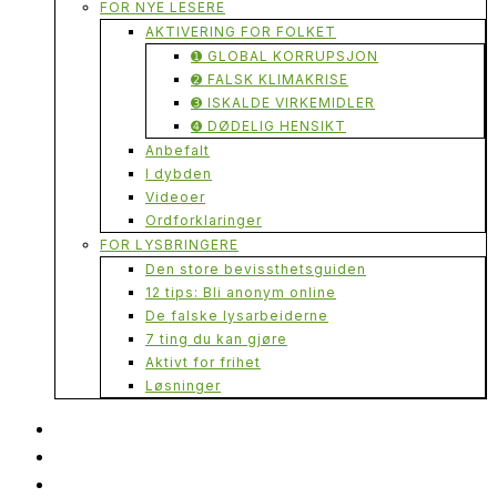
FOR NYE LESERE
AKTIVERING FOR FOLKET
➊ GLOBAL KORRUPSJON
➋ FALSK KLIMAKRISE
➌ ISKALDE VIRKEMIDLER
➍ DØDELIG HENSIKT
Anbefalt
I dybden
Videoer
Ordforklaringer
FOR LYSBRINGERE
Den store bevissthetsguiden
12 tips: Bli anonym online
De falske lysarbeiderne
7 ting du kan gjøre
Aktivt for frihet
Løsninger