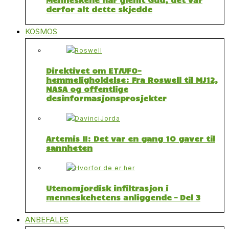
derfor alt dette skjedde
KOSMOS
Direktivet om ET/UFO-
hemmeligholdelse: Fra Roswell til MJ12,
NASA og offentlige
desinformasjonsprosjekter
Artemis II: Det var en gang 10 gaver til
sannheten
Utenomjordisk infiltrasjon i
menneskehetens anliggende – Del 3
ANBEFALES