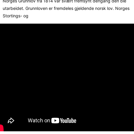
Norges Grunnlov fra 1814 var svært fremsynt dengang den ble
utarbeidet. Grunnloven er fremdeles gjeldende norsk lov. Norges
Stortings- og