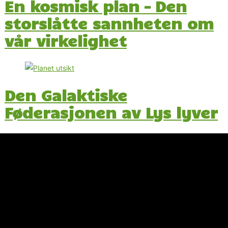
En kosmisk plan – Den
storslåtte sannheten om
vår virkelighet
Den Galaktiske
Føderasjonen av Lys lyver