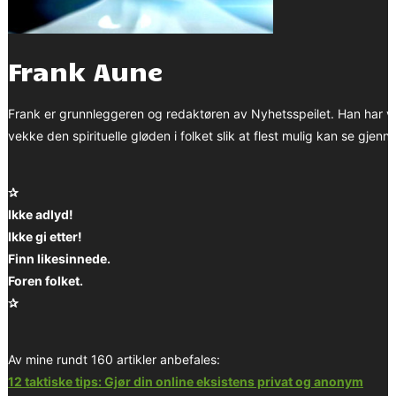
Frank Aune
Frank er grunnleggeren og redaktøren av Nyhetsspeilet. Han har v
vekke den spirituelle gløden i folket slik at flest mulig kan se gjenno
✰
Ikke adlyd!
Ikke gi etter!
Finn likesinnede.
Foren folket.
✰
Av mine rundt 160 artikler anbefales:
12 taktiske tips: Gjør din online eksistens privat og anonym