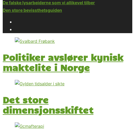
De falske lysarbeiderne som vi allikevel tilber
Den store bevissthetsguiden
Politiker avslører kynisk
maktelite i Norge
Det store
dimensjonsskiftet