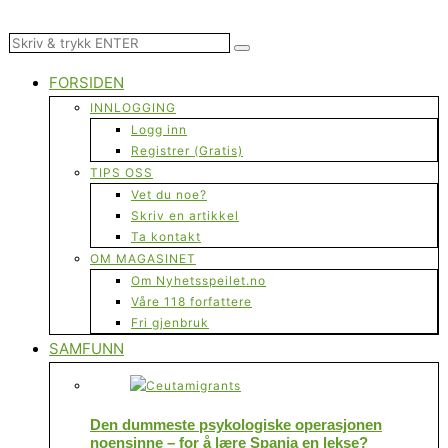
FORSIDEN
INNLOGGING
Logg inn
Registrer (Gratis)
TIPS OSS
Vet du noe?
Skriv en artikkel
Ta kontakt
OM MAGASINET
Om Nyhetsspeilet.no
Våre 118 forfattere
Fri gjenbruk
SAMFUNN
Den dummeste psykologiske operasjonen
noensinne – for å lære Spania en lekse?