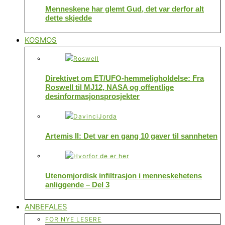
Menneskene har glemt Gud, det var derfor alt
dette skjedde
KOSMOS
Direktivet om ET/UFO-hemmeligholdelse: Fra
Roswell til MJ12, NASA og offentlige
desinformasjonsprosjekter
Artemis II: Det var en gang 10 gaver til sannheten
Utenomjordisk infiltrasjon i menneskehetens
anliggende – Del 3
ANBEFALES
FOR NYE LESERE