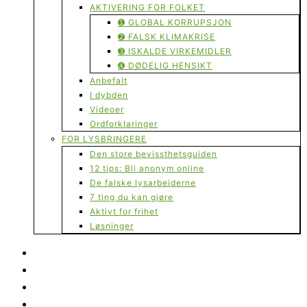
AKTIVERING FOR FOLKET
➊ GLOBAL KORRUPSJON
➋ FALSK KLIMAKRISE
➌ ISKALDE VIRKEMIDLER
➍ DØDELIG HENSIKT
Anbefalt
I dybden
Videoer
Ordforklaringer
FOR LYSBRINGERE
Den store bevissthetsguiden
12 tips: Bli anonym online
De falske lysarbeiderne
7 ting du kan gjøre
Aktivt for frihet
Løsninger