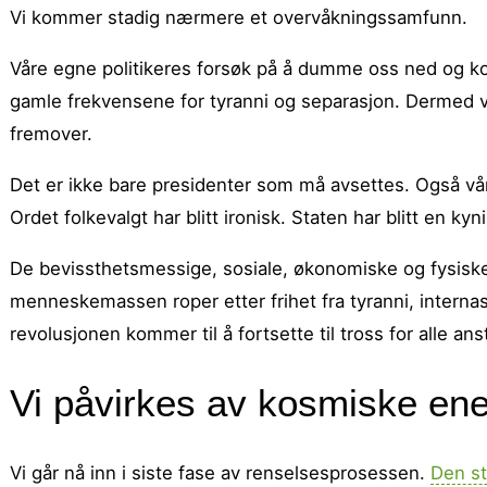
Vi kommer stadig nærmere et overvåkningssamfunn.
Våre egne politikeres forsøk på å dumme oss ned og kont
gamle frekvensene for tyranni og separasjon. Dermed v
fremover.
Det er ikke bare presidenter som må avsettes. Også vår
Ordet folkevalgt har blitt ironisk. Staten har blitt en kyn
De bevissthetsmessige, sosiale, økonomiske og fysiske
menneskemassen roper etter frihet fra tyranni, internas
revolusjonen kommer til å fortsette til tross for alle an
Vi påvirkes av kosmiske ene
Vi går nå inn i siste fase av renselsesprosessen.
Den st