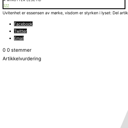
177
Uvitenhet er essensen av mørke, visdom er styrken i lyset: Del arti
Facebook
Twitter
Email
0
0
stemmer
Artikkelvurdering