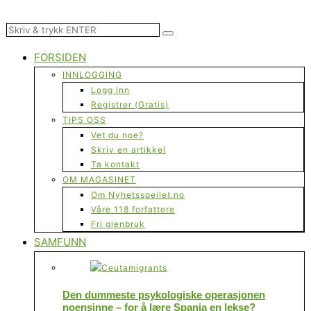
FORSIDEN
INNLOGGING
Logg inn
Registrer (Gratis)
TIPS OSS
Vet du noe?
Skriv en artikkel
Ta kontakt
OM MAGASINET
Om Nyhetsspeilet.no
Våre 118 forfattere
Fri gjenbruk
SAMFUNN
Den dummeste psykologiske operasjonen
noensinne – for å lære Spania en lekse?