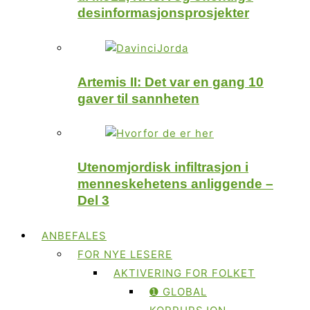
desinformasjonsprosjekter
Artemis II: Det var en gang 10
gaver til sannheten
Utenomjordisk infiltrasjon i
menneskehetens anliggende –
Del 3
ANBEFALES
FOR NYE LESERE
AKTIVERING FOR FOLKET
➊ GLOBAL