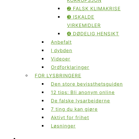
KORRUPSJON
➋ FALSK KLIMAKRISE
➌ ISKALDE
VIRKEMIDLER
➍ DØDELIG HENSIKT
Anbefalt
I dybden
Videoer
Ordforklaringer
FOR LYSBRINGERE
Den store bevissthetsguiden
12 tips: Bli anonym online
De falske lysarbeiderne
7 ting du kan gjøre
Aktivt for frihet
Løsninger