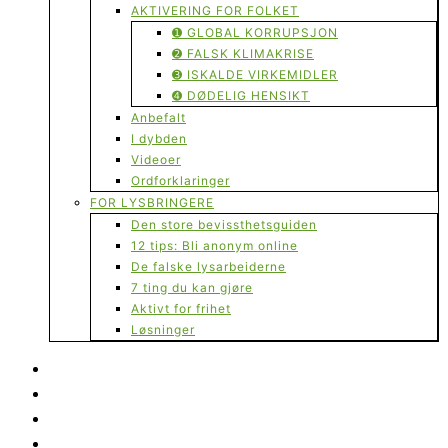
AKTIVERING FOR FOLKET
➊ GLOBAL KORRUPSJON
➋ FALSK KLIMAKRISE
➌ ISKALDE VIRKEMIDLER
➍ DØDELIG HENSIKT
Anbefalt
I dybden
Videoer
Ordforklaringer
FOR LYSBRINGERE
Den store bevissthetsguiden
12 tips: Bli anonym online
De falske lysarbeiderne
7 ting du kan gjøre
Aktivt for frihet
Løsninger