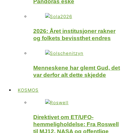
Pandoras eske
2026: Året institusjoner rakner
og folkets bevissthet endres
Menneskene har glemt Gud, det
var derfor alt dette skjedde
KOSMOS
Direktivet om ET/UFO-
hemmeligholdelse: Fra Roswell
til MJ12, NASA og offentlige