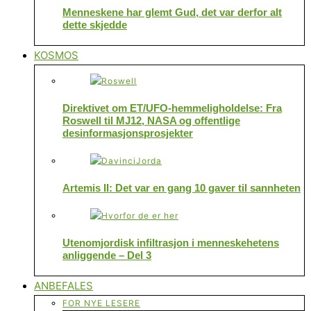
Menneskene har glemt Gud, det var derfor alt
dette skjedde
KOSMOS
Direktivet om ET/UFO-hemmeligholdelse: Fra
Roswell til MJ12, NASA og offentlige
desinformasjonsprosjekter
Artemis II: Det var en gang 10 gaver til sannheten
Utenomjordisk infiltrasjon i menneskehetens
anliggende – Del 3
ANBEFALES
FOR NYE LESERE