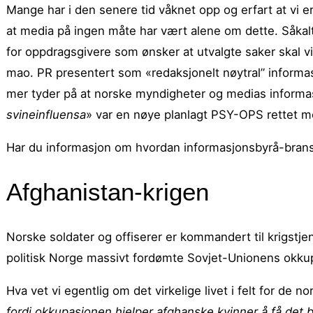
Mange har i den senere tid våknet opp og erfart at vi er 
at media på ingen måte har vært alene om dette. Såkal
for oppdragsgivere som ønsker at utvalgte saker skal 
mao. PR presentert som «redaksjonelt nøytral” informasj
mer tyder på at norske myndigheter og medias inform
svineinfluensa
» var en nøye planlagt PSY-OPS rettet mo
Har du informasjon om hvordan informasjonsbyrå-brans
Afghanistan-krigen
Norske soldater og offiserer er kommandert til krigstjen
politisk Norge massivt fordømte Sovjet-Unionens okku
Hva vet vi egentlig om det virkelige livet i felt for de 
fordi okkupasjonen hjelper afghanske kvinner å få det 