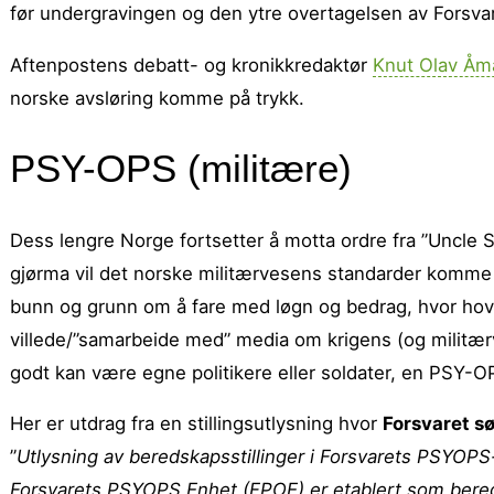
før undergravingen og den ytre overtagelsen av Forsvar
Aftenpostens debatt- og kronikkredaktør
Knut Olav Åm
norske avsløring komme på trykk.
PSY-OPS (militære)
Dess lengre Norge fortsetter å motta ordre fra ”Uncle 
gjørma vil det norske militærvesens standarder komme 
bunn og grunn om å fare med løgn og bedrag, hvor hov
villede/”samarbeide med” media om krigens (og militærv
godt kan være egne politikere eller soldater, en PSY-O
Her er utdrag fra en stillingsutlysning hvor
Forsvaret s
”
Utlysning av beredskapsstillinger i Forsvarets PSYOP
Forsvarets PSYOPS Enhet (FPOE) er etablert som bere