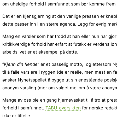
om uheldige forhold i samfunnet som bør komme frem 
Det er en kjensgjerning at den vanlige pressen er kneb
dette passer inn i en større agenda. Legg for øvrig merke
Mang en varsler som har trodd at han eller hun har gjor
kritikkverdige forhold har erfart at ”utakk er verdens lø
arbeidslivet er et eksempel på dette.
”
Kjenn din fiende
” er et passelig motto, og ettersom Ny
til å falle varslere i ryggen (de er reelle, men mest en f
ønsker Nyhetsspeilet å bygge ut sin enestående posisj
anonym varsling (mer om valget mellom å være anonym 
Mange av oss ble en gang hjernevasket til å tro at pres
forhold i samfunnet.
TABU-oversikten
for norske redakt
ikke er tilfelle.