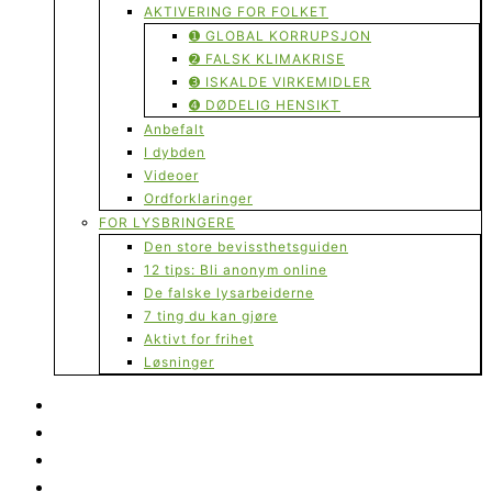
AKTIVERING FOR FOLKET
➊ GLOBAL KORRUPSJON
➋ FALSK KLIMAKRISE
➌ ISKALDE VIRKEMIDLER
➍ DØDELIG HENSIKT
Anbefalt
I dybden
Videoer
Ordforklaringer
FOR LYSBRINGERE
Den store bevissthetsguiden
12 tips: Bli anonym online
De falske lysarbeiderne
7 ting du kan gjøre
Aktivt for frihet
Løsninger