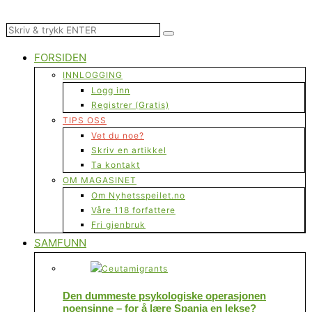
FORSIDEN
INNLOGGING
Logg inn
Registrer (Gratis)
TIPS OSS
Vet du noe?
Skriv en artikkel
Ta kontakt
OM MAGASINET
Om Nyhetsspeilet.no
Våre 118 forfattere
Fri gjenbruk
SAMFUNN
Den dummeste psykologiske operasjonen
noensinne – for å lære Spania en lekse?