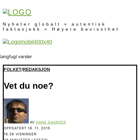
Nyheter globalt + autentisk
faktasjekk = Høyere bevissthet
FOLKET
/
REDAKSJON
Vet du noe?
AV
HANS GAARDER
OPPDATERT
18. 11. 2015
16.3K VISNINGER
28 MINUTTER LESETID