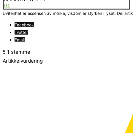
157
Uvitenhet er essensen av mørke, visdom er styrken i lyset: Del arti
Facebook
Twitter
Email
5
1
stemme
Artikkelvurdering