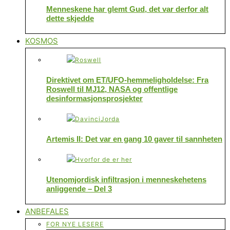
Menneskene har glemt Gud, det var derfor alt
dette skjedde
KOSMOS
Direktivet om ET/UFO-hemmeligholdelse: Fra
Roswell til MJ12, NASA og offentlige
desinformasjonsprosjekter
Artemis II: Det var en gang 10 gaver til sannheten
Utenomjordisk infiltrasjon i menneskehetens
anliggende – Del 3
ANBEFALES
FOR NYE LESERE