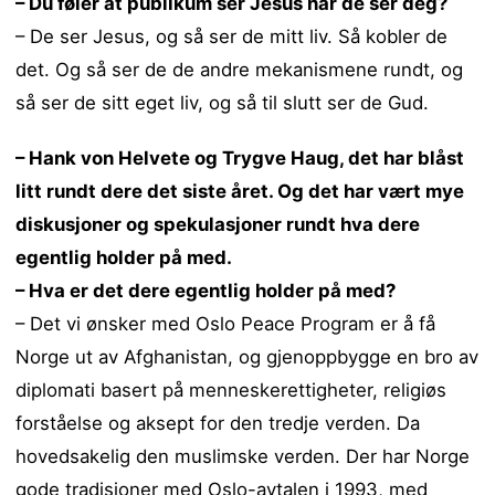
– Du føler at publikum ser Jesus når de ser deg?
– De ser Jesus, og så ser de mitt liv. Så kobler de
det. Og så ser de de andre mekanismene rundt, og
så ser de sitt eget liv, og så til slutt ser de Gud.
– Hank von Helvete og Trygve Haug, det har blåst
litt rundt dere det siste året. Og det har vært mye
diskusjoner og spekulasjoner rundt hva dere
egentlig holder på med.
– Hva er det dere egentlig holder på med?
– Det vi ønsker med Oslo Peace Program er å få
Norge ut av Afghanistan, og gjenoppbygge en bro av
diplomati basert på menneskerettigheter, religiøs
forståelse og aksept for den tredje verden. Da
hovedsakelig den muslimske verden. Der har Norge
gode tradisjoner med Oslo-avtalen i 1993, med