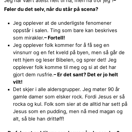
Jeg har vært ateist helt til nå, men nå tror jeg”!
–
Føler du det selv, når du står på scena?
Jeg opplever at de underligste fenomener
oppstår i salen. Ting som bare kan beskrives
som mirakler.
– Fortell!
Jeg opplever folk kommer for å få seg en
vinsnurr og en fet kveld på byen, men så går de
rett hjem og leser Bibelen, og sprer det! Jeg
opplever folk komme til meg og si at det har
gjort dem rusfrie.
– Er det sant? Det er jo helt
vilt!
Det skjer i alle aldersgrupper. Jeg møter 90 år
gamle damer som elsker rock. Fordi Jesus er så
rocka og kul. Folk som sier at de alltid har sett på
Jesus som en pudding, men nå med magan og
alt, så ble han drittøff!