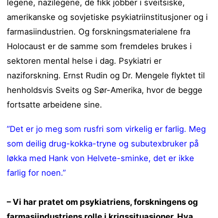
legene, nazilegene, de fikk jobber i sveitsiske,
amerikanske og sovjetiske psykiatriinstitusjoner og i
farmasiindustrien. Og forskningsmaterialene fra
Holocaust er de samme som fremdeles brukes i
sektoren mental helse i dag. Psykiatri er
naziforskning. Ernst Rudin og Dr. Mengele flyktet til
henholdsvis Sveits og Sør-Amerika, hvor de begge
fortsatte arbeidene sine.
”Det er jo meg som rusfri som virkelig er farlig. Meg
som deilig drug-kokka-tryne og subutexbruker på
løkka med Hank von Helvete-sminke, det er ikke
farlig for noen.”
– Vi har pratet om psykiatriens, forskningens og
farmasiindustriens rolle i krigssituasjoner. Hva