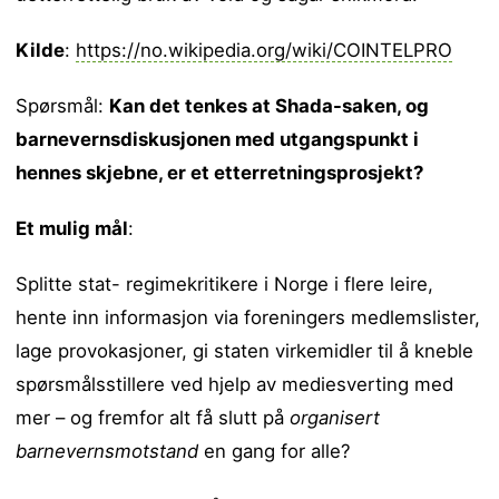
Kilde
:
https://no.wikipedia.org/wiki/COINTELPRO
Spørsmål:
Kan det tenkes at Shada-saken, og
barnevernsdiskusjonen med utgangspunkt i
hennes skjebne, er et etterretningsprosjekt?
Et mulig mål
:
Splitte stat- regimekritikere i Norge i flere leire,
hente inn informasjon via foreningers medlemslister,
lage provokasjoner, gi staten virkemidler til å kneble
spørsmålsstillere ved hjelp av mediesverting med
mer – og fremfor alt få slutt på
organisert
barnevernsmotstand
en gang for alle?