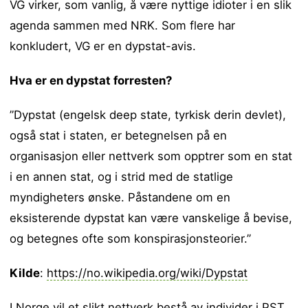
VG virker, som vanlig, å være nyttige idioter i en slik
agenda sammen med NRK. Som flere har
konkludert, VG er en dypstat-avis.
Hva er en dypstat forresten?
”Dypstat (engelsk deep state, tyrkisk derin devlet),
også stat i staten, er betegnelsen på en
organisasjon eller nettverk som opptrer som en stat
i en annen stat, og i strid med de statlige
myndigheters ønske. Påstandene om en
eksisterende dypstat kan være vanskelige å bevise,
og betegnes ofte som konspirasjonsteorier.”
Kilde
:
https://no.wikipedia.org/wiki/Dypstat
I Norge vil et slikt nettverk bestå av individer i PST,