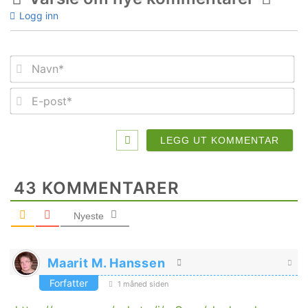
Logg inn
Na
E-
po
43
KOMMENTARER
Nyeste
Maarit M. Hanssen
Forfatter
1 måned siden