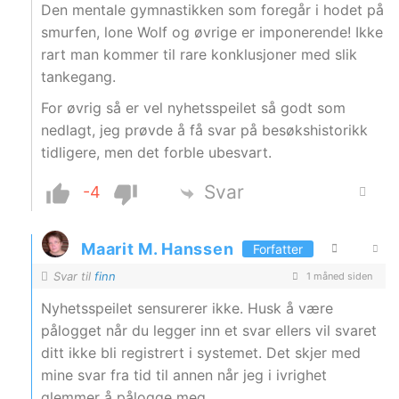
Den mentale gymnastikken som foregår i hodet på
smurfen, lone Wolf og øvrige er imponerende! Ikke
rart man kommer til rare konklusjoner med slik
tankegang.
For øvrig så er vel nyhetsspeilet så godt som
nedlagt, jeg prøvde å få svar på besøkshistorikk
tidligere, men det forble ubesvart.
Svar
-4
Maarit M. Hanssen
Forfatter
Svar til
finn
1 måned siden
Nyhetsspeilet sensurerer ikke. Husk å være
pålogget når du legger inn et svar ellers vil svaret
ditt ikke bli registrert i systemet. Det skjer med
mine svar fra tid til annen når jeg i ivrighet
glemmer å pålogge meg.