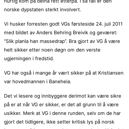
hurtig kom på beina rett etterpå. I så fall er den
norske dypstaten sterkt involvert.
Vi husker forresten godt VGs førsteside 24. juli 2011
med bildet av Anders Behring Breivik og geværet:
”Slik planla han massedrap”. Bra gjort av VG å være
helt sikker etter noen døgn om den verste
ugjerningen i fredstid.
VG har også i mange år vært sikker på at Kristiansen
var hovedmannen i Baneheia.
Det vi lesere og innbyggere derimot kan være sikre
på er at når VG er sikker, er det all grunn til å være
usikker. Merk at VG i denne runden, selv om de har
gjort det tidligere, ikke setter kritisk lys på norsk