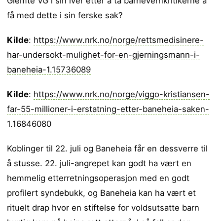
Glemte VG i sin iver etter å ta barnevernkritikerne å
få med dette i sin ferske sak?
Kilde
:
https://www.nrk.no/norge/rettsmedisinere-
har-undersokt-mulighet-for-en-gjerningsmann-i-
baneheia-1.15736089
Kilde
:
https://www.nrk.no/norge/viggo-kristiansen-
far-55-millioner-i-erstatning-etter-baneheia-saken-
1.16846080
Koblinger til 22. juli og Baneheia får en dessverre til
å stusse. 22. juli-angrepet kan godt ha vært en
hemmelig etterretningsoperasjon med en godt
profilert syndebukk, og Baneheia kan ha vært et
rituelt drap hvor en stiftelse for voldsutsatte barn