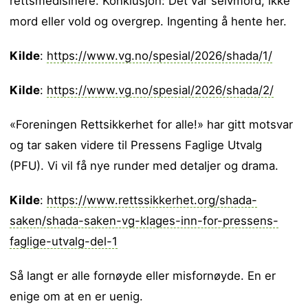
rettsmedisinere. Konklusjon: Det var selvmord, ikke
mord eller vold og overgrep. Ingenting å hente her.
Kilde
:
https://www.vg.no/spesial/2026/shada/1/
Kilde
:
https://www.vg.no/spesial/2026/shada/2/
«Foreningen Rettsikkerhet for alle!» har gitt motsvar
og tar saken videre til Pressens Faglige Utvalg
(PFU). Vi vil få nye runder med detaljer og drama.
Kilde
:
https://www.rettssikkerhet.org/shada-
saken/shada-saken-vg-klages-inn-for-pressens-
faglige-utvalg-del-1
Så langt er alle fornøyde eller misfornøyde. En er
enige om at en er uenig.