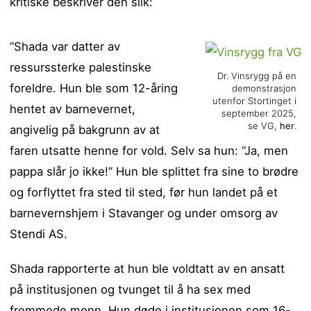
kritiske beskriver den slik:
”Shada var datter av
ressurssterke palestinske
Dr. Vinsrygg på en
foreldre. Hun ble som 12-åring
demonstrasjon
utenfor Stortinget i
hentet av barnevernet,
september 2025,
se VG,
her
.
angivelig på bakgrunn av at
faren utsatte henne for vold. Selv sa hun: “Ja, men
pappa slår jo ikke!” Hun ble splittet fra sine to brødre
og forflyttet fra sted til sted, før hun landet på et
barnevernshjem i Stavanger og under omsorg av
Stendi AS.
Shada rapporterte at hun ble voldtatt av en ansatt
på institusjonen og tvunget til å ha sex med
fremmede menn. Hun døde i institusjonen som 16-