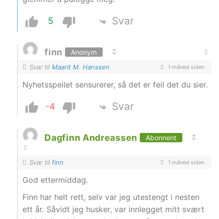
Svar
5
finn
Anonym
Svar til
Maarit M. Hanssen
1 måned siden
Nyhetsspeilet sensurerer, så det er feil det du sier.
Svar
-4
Dagfinn Andreassen
Abonnent
Svar til
finn
1 måned siden
God ettermiddag.
Finn har helt rett, selv var jeg utestengt i nesten
ett år. Såvidt jeg husker, var innlegget mitt svært