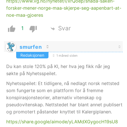
https://www.vg.no/nyheter/i/xrQoep/shada-saken-
forsker-mener-norge-maa-skjerpe-seg-aapenbart-at-
noe-maa-gjoeres
Svar
1
smurfen
Redaksjonen
1 måned siden
Du kan stole 120% på KI, her hva jeg fikk når jeg
søkte på Nyhetsspeilet.
Nyhetsspeilet: Et tidligere, nå nedlagt norsk nettsted
som fungerte som en plattform for å fremme
konspirasjonsteorier, alternativ vitenskap og
pseudovitenskap. Nettstedet har blant annet publisert
og promotert påstander knyttet til Kalergiplanen.
https://share.google/aimode/yLAMdXGygocH19sU8