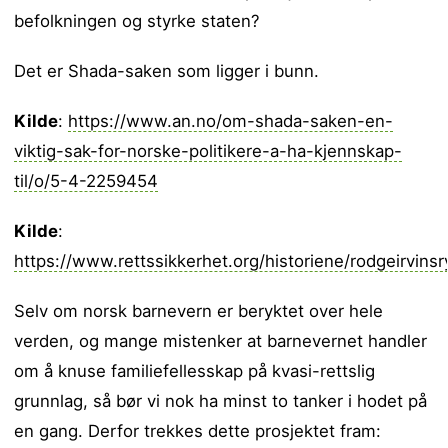
befolkningen og styrke staten?
Det er Shada-saken som ligger i bunn.
Kilde
:
https://www.an.no/om-shada-saken-en-
viktig-sak-for-norske-politikere-a-ha-kjennskap-
til/o/5-4-2259454
Kilde
:
https://www.rettssikkerhet.org/historiene/rodgeirvins
Selv om norsk barnevern er beryktet over hele
verden, og mange mistenker at barnevernet handler
om å knuse familiefellesskap på kvasi-rettslig
grunnlag, så bør vi nok ha minst to tanker i hodet på
en gang. Derfor trekkes dette prosjektet fram: