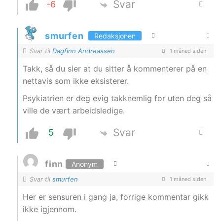
Svar
-6
smurfen
Redaksjonen
Svar til
Dagfinn Andreassen
1 måned siden
Takk, så du sier at du sitter å kommenterer på en
nettavis som ikke eksisterer.
Psykiatrien er deg evig takknemlig for uten deg så
ville de vært arbeidsledige.
Svar
5
finn
Anonym
Svar til
smurfen
1 måned siden
Her er sensuren i gang ja, forrige kommentar gikk
ikke igjennom.