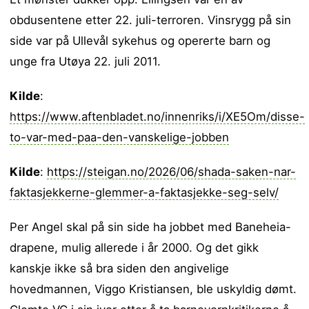
obdusentene etter 22. juli-terroren. Vinsrygg på sin
side var på Ullevål sykehus og opererte barn og
unge fra Utøya 22. juli 2011.
Kilde
:
https://www.aftenbladet.no/innenriks/i/XE5Om/disse-
to-var-med-paa-den-vanskelige-jobben
Kilde
:
https://steigan.no/2026/06/shada-saken-nar-
faktasjekkerne-glemmer-a-faktasjekke-seg-selv/
Per Angel skal på sin side ha jobbet med Baneheia-
drapene, mulig allerede i år 2000. Og det gikk
kanskje ikke så bra siden den angivelige
hovedmannen, Viggo Kristiansen, ble uskyldig dømt.