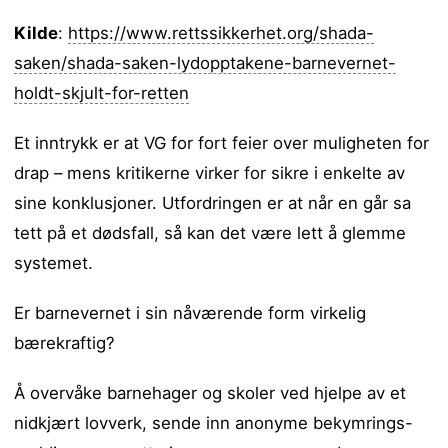
Kilde
:
https://www.rettssikkerhet.org/shada-
saken/shada-saken-lydopptakene-barnevernet-
holdt-skjult-for-retten
Et inntrykk er at VG for fort feier over muligheten for
drap – mens kritikerne virker for sikre i enkelte av
sine konklusjoner. Utfordringen er at når en går sa
tett på et dødsfall, så kan det være lett å glemme
systemet.
Er barnevernet i sin nåværende form virkelig
bærekraftig?
Å overvåke barnehager og skoler ved hjelpe av et
nidkjært lovverk, sende inn anonyme bekymrings-