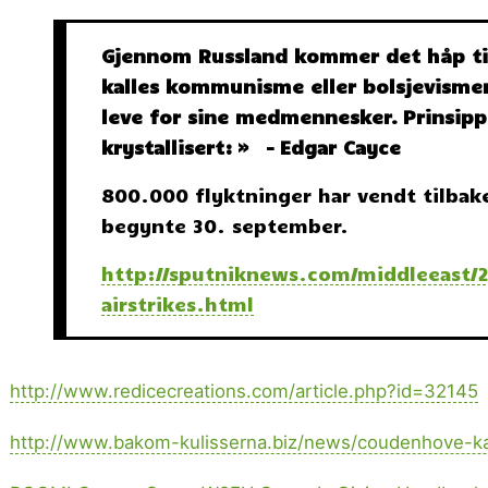
Gjennom Russland kommer det håp ti
kalles kommunisme eller bolsjevismen
leve for sine medmennesker.
Prinsipp
krystallisert:
» – Edgar Cayce
800.000 flyktninger har vendt tilbake
begynte 30. september.
http://sputniknews.com/middleeast/2
airstrikes.html
http://www.redicecreations.com/article.php?id=32145
http://www.bakom-kulisserna.biz/news/coudenhove-k