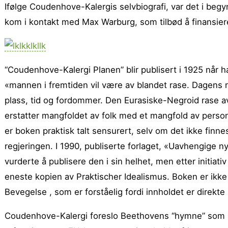
Ifølge Coudenhove-Kalergis selvbiografi, var det i beg
kom i kontakt med Max Warburg, som tilbød å finansier
“Coudenhove-Kalergi Planen” blir publisert i 1925 når ha
«mannen i fremtiden vil være av blandet rase. Dagens r
plass, tid og fordommer. Den Eurasiske-Negroid rase av
erstatter mangfoldet av folk med et mangfold av person
er boken praktisk talt sensurert, selv om det ikke finne
regjeringen. I 1990, publiserte forlaget, «Uavhengige
vurderte å publisere den i sin helhet, men etter initiati
eneste kopien av Praktischer Idealismus. Boken er ikke 
Bevegelse , som er forståelig fordi innholdet er direkt
Coudenhove-Kalergi foreslo Beethovens “hymne” som EU