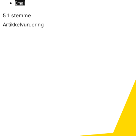
Email
5
1
stemme
Artikkelvurdering