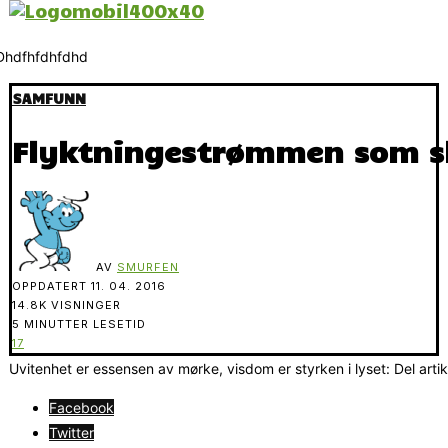
SAMFUNN
Flyktningestrømmen som sk
AV
SMURFEN
OPPDATERT
11. 04. 2016
14.8K VISNINGER
5 MINUTTER LESETID
17
Uvitenhet er essensen av mørke, visdom er styrken i lyset: Del arti
Facebook
Twitter