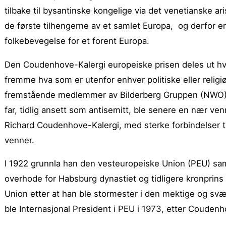
tilbake til bysantinske kongelige via det venetianske ar
de første tilhengerne av et samlet Europa, og derfor 
folkebevegelse for et forent Europa.
Den Coudenhove-Kalergi europeiske prisen deles ut hve
fremme hva som er utenfor enhver politiske eller reli
fremstående medlemmer av Bilderberg Gruppen (NWO), 
far, tidlig ansett som antisemitt, ble senere en nær v
Richard Coudenhove-Kalergi, med sterke forbindelser til
venner.
I 1922 grunnla han den vesteuropeiske Union (PEU) sa
overhode for Habsburg dynastiet og tidligere kronprin
Union etter at han ble stormester i den mektige og svæ
ble Internasjonal President i PEU i 1973, etter Couden