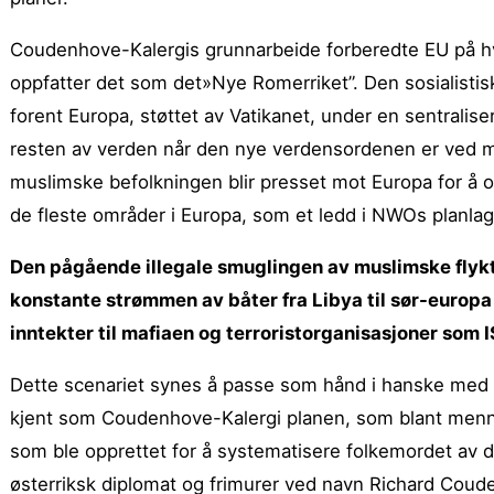
Coudenhove-Kalergis grunnarbeide forberedte EU på h
oppfatter det som det»Nye Romerriket”. Den sosialistisk
forent Europa, støttet av Vatikanet, under en sentralise
resten av verden når den nye verdensordenen er ved m
muslimske befolkningen blir presset mot Europa for å opp
de fleste områder i Europa, som et ledd i NWOs planlag
Den pågående illegale smuglingen av muslimske flyk
konstante strømmen av båter fra Libya til sør-europa
inntekter til mafiaen og terroristorganisasjoner som I
Dette scenariet synes å passe som hånd i hanske med
kjent som Coudenhove-Kalergi planen, som blant menne
som ble opprettet for å systematisere folkemordet av d
østerriksk diplomat og frimurer ved navn Richard Coude