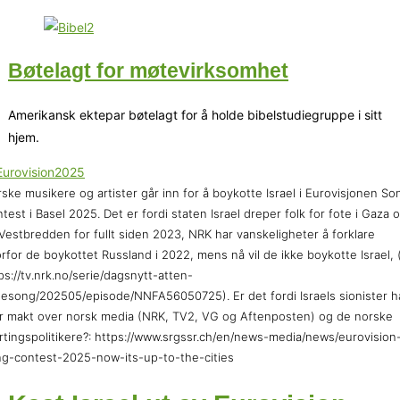
Bøtelagt for møtevirksomhet
Amerikansk ektepar bøtelagt for å holde bibelstudiegruppe i sitt
hjem.
ske musikere og artister går inn for å boykotte Israel i Eurovisjonen So
test i Basel 2025. Det er fordi staten Israel dreper folk for fote i Gaza 
Vestbredden for fullt siden 2023, NRK har vanskeligheter å forklare
rfor de boykottet Russland i 2022, mens nå vil de ikke boykotte Israel, 
ps://tv.nrk.no/serie/dagsnytt-atten-
sesong/202505/episode/NNFA56050725). Er det fordi Israels sionister h
r makt over norsk media (NRK, TV2, VG og Aftenposten) og de norske
rtingspolitikere?: https://www.srgssr.ch/en/news-media/news/eurovision
g-contest-2025-now-its-up-to-the-cities