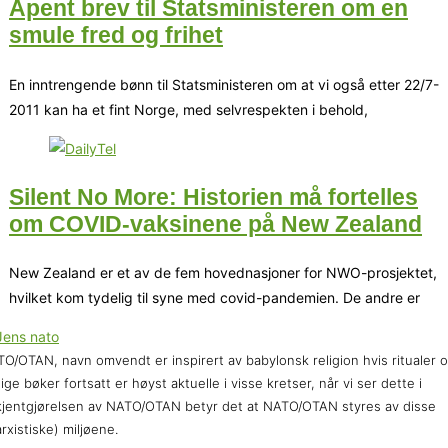
Åpent brev til Statsministeren om en
smule fred og frihet
En inntrengende bønn til Statsministeren om at vi også etter 22/7-
2011 kan ha et fint Norge, med selvrespekten i behold,
Silent No More: Historien må fortelles
om COVID-vaksinene på New Zealand
New Zealand er et av de fem hovednasjoner for NWO-prosjektet,
hvilket kom tydelig til syne med covid-pandemien. De andre er
O/OTAN, navn omvendt er inspirert av babylonsk religion hvis ritualer 
lige bøker fortsatt er høyst aktuelle i visse kretser, når vi ser dette i
jentgjørelsen av NATO/OTAN betyr det at NATO/OTAN styres av disse
rxistiske) miljøene.