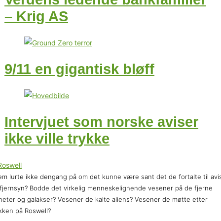
– Krig AS
9/11 en gigantisk bløff
Intervjuet som norske aviser
ikke ville trykke
m lurte ikke dengang på om det kunne være sant det de fortalte til avi
fjernsyn? Bodde det virkelig menneskelignende vesener på de fjerne
neter og galakser? Vesener de kalte aliens? Vesener de møtte etter
kken på Roswell?