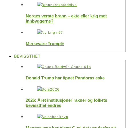
Norges verste brann – ekte eller krig mot
innbyggerne?
Merkevare Trump®
BEVISSTHET
Donald Trump har åpnet Pandoras eske
2026: Året institusjoner rakner og folkets
bevissthet endres
Menneskene har glemt Gud, det var derfor alt