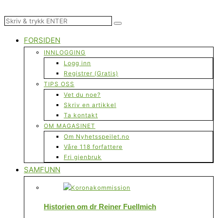
FORSIDEN
INNLOGGING
Logg inn
Registrer (Gratis)
TIPS OSS
Vet du noe?
Skriv en artikkel
Ta kontakt
OM MAGASINET
Om Nyhetsspeilet.no
Våre 118 forfattere
Fri gjenbruk
SAMFUNN
Historien om dr Reiner Fuellmich