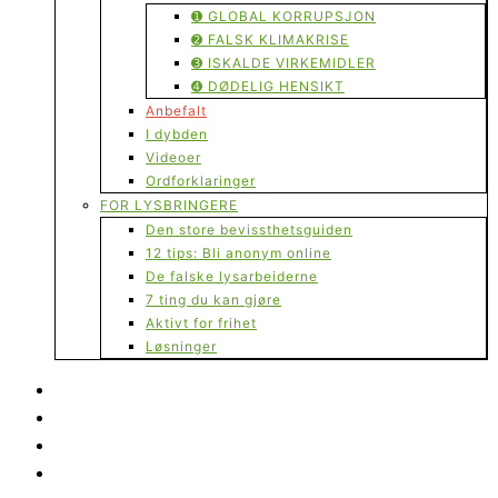
➊ GLOBAL KORRUPSJON
➋ FALSK KLIMAKRISE
➌ ISKALDE VIRKEMIDLER
➍ DØDELIG HENSIKT
Anbefalt
I dybden
Videoer
Ordforklaringer
FOR LYSBRINGERE
Den store bevissthetsguiden
12 tips: Bli anonym online
De falske lysarbeiderne
7 ting du kan gjøre
Aktivt for frihet
Løsninger