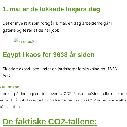
1. mai er de lukkede losjers dag
Det er mye rart som foregår 1. mai, en dag arbeiderne går i
gatene og feirer at de har jobb,
Egypt i kaos for 3638 år siden
Skjedde eksodusen under en jordskorpeforskyvning ca. 1628
fvt.?
nteriket på denne planeten lever av CO2. Floraen påvirker alle insekter 
eriket til å bokstavlig talt blomstre. En reduksjon i CO2 vil redusere alt a
 på planeten.
De faktiske CO2-tallene: