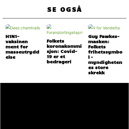
SE OGSÅ
H1N1-
Guy Fawkes-
Folkets
vaksinen
masken:
koronakommi
ment for
Folkets
sjon: Covid-
masseutrydd
frihetssymbo
19 er et
else
l –
bedrageri
myndigheten
es store
skrekk