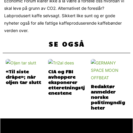
Economic Forum klarer ikke å la være å fortelle oss hvordan vi
skal leve på grunn av CO2. Alternativet de foreslår?
Labprodusert kaffe selvsagt. Sikkert like sunt og er gode
nyheter også for alle fattige kaffeproduserende kaffebønder
verden over.
SE OGSÅ
«Til siste
CIA og FBI
dråpe»; når
avhoppere
oljen tar slutt
eksponerer
Redaktør
etteretningstj
anmelder
enestene
norske
politimyndig
heter