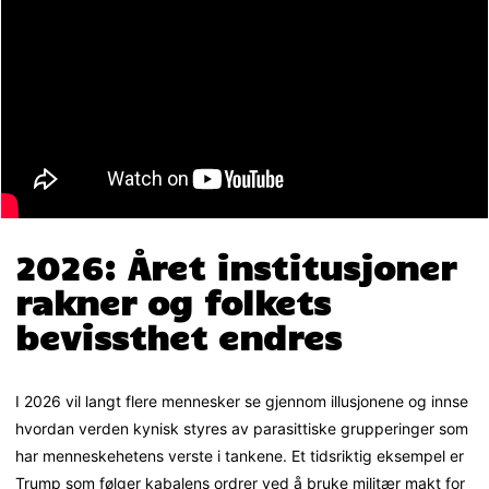
2026: Året institusjoner
rakner og folkets
bevissthet endres
I 2026 vil langt flere mennesker se gjennom illusjonene og innse
hvordan verden kynisk styres av parasittiske grupperinger som
har menneskehetens verste i tankene. Et tidsriktig eksempel er
Trump som følger kabalens ordrer ved å bruke militær makt for