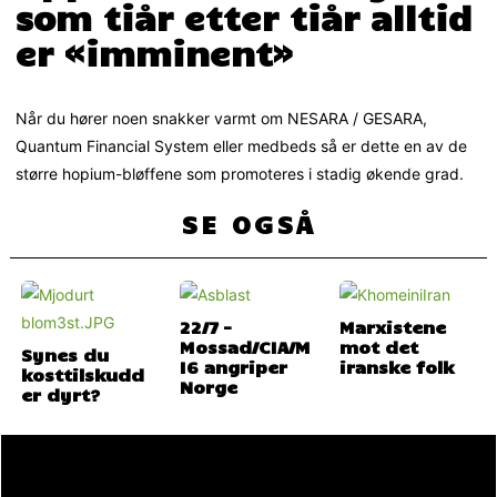
som tiår etter tiår alltid
er «imminent»
Når du hører noen snakker varmt om NESARA / GESARA,
Quantum Financial System eller medbeds så er dette en av de
større hopium-bløffene som promoteres i stadig økende grad.
SE OGSÅ
22/7 –
Marxistene
Mossad/CIA/M
mot det
Synes du
I6 angriper
iranske folk
kosttilskudd
Norge
er dyrt?