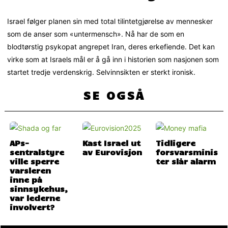
Israel følger planen sin med total tilintetgjørelse av mennesker
som de anser som «untermensch». Nå har de som en
blodtørstig psykopat angrepet Iran, deres erkefiende. Det kan
virke som at Israels mål er å gå inn i historien som nasjonen som
startet tredje verdenskrig. Selvinnsikten er sterkt ironisk.
SE OGSÅ
APs-
Kast Israel ut
Tidligere
sentralstyre
av Eurovisjon
forsvarsminis
ville sperre
ter slår alarm
varsleren
inne på
sinnsykehus,
var lederne
involvert?