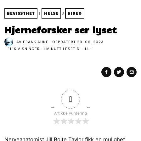
BEVISSTHET
/
HELSE
/
VIDEO
Hjerneforsker ser lyset
AV
FRANK AUNE
OPPDATERT
29. 06. 2023
11.1K VISNINGER
1 MINUTT LESETID
14
0
Artikkelvurdering
Nerveanatomist Jill Bolte Taylor fikk en mulighet