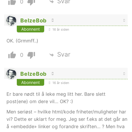
Svar
0
BelzeBob
Abonnent
16 år siden
OK. (Grmmff..)
Svar
0
BelzeBob
Abonnent
16 år siden
Er bare nødt til å leke meg litt her. Bare slett
post(ene) om dere vil… OK? :)
Men seriøst – hvilke html/kode friheter/muligheter har
vi? Dette er uklart for meg. Jeg ser f.eks at det går an
å «embedde» linker og forandre skriften… ? Men hva