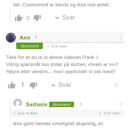
feil. Cosmomind er bevist og ikke noe annet.
Svar
0
Ann
Abonnent
16 år siden
Takk for at du la ut denne videoen Frank :)
Viktig spørsmål hun stiller på slutten; «hvem er vi»?
Høyre eller venstre…. hvor oppholder vi oss mest?
Svar
1
Seitasis
Abonnent
Svar til
Ann
14 år siden
Ikke glem hennes virkelighet skapning, en