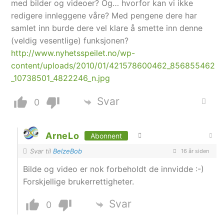
med bilder og videoer? Og… hvorfor kan vi ikke
redigere innleggene våre? Med pengene dere har
samlet inn burde dere vel klare å smette inn denne
(veldig vesentlige) funksjonen?
http://www.nyhetsspeilet.no/wp-
content/uploads/2010/01/421578600462_856855462
_10738501_4822246_n.jpg
Svar
0
ArneLo
Abonnent
Svar til
BelzeBob
16 år siden
Bilde og video er nok forbeholdt de innvidde :-)
Forskjellige brukerrettigheter.
Svar
0