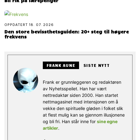
Bli rik på lærepenger
OPPDATERT
18. 07. 2026
Den store bevissthetsguiden: 20+ steg til høyere
frekvens
FRANK AUNE
SISTE NYTT
Frank er grunnleggeren og redaktøren
av Nyhetsspeilet. Han har vært
nettredaktør siden 2000. Han startet
nettmagasinet med intensjonen om å
vekke den spirituelle gløden i folket slik
at flest mulig kan se gjennom illusjonene
og bli fri. Han står inne for
sine egne
artikler
.