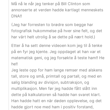
Må nå le når jeg tenker på Bill Clinton som
annonserte at verden hadde kartlagt menneskets
DNA!!
(Jeg har forresten to brødre som begge har
fotografisk hukommelse på hver sine felt, og det
har värt helt utrolig å se dette på nært hold.)
Etter å ha sett denne videoen kom jeg til å tenke
på en fyr jeg kjente. Jeg oppdaget at han var et
matematisk geni, og jeg forsøkte å teste ham!! He
he!!
Jeg leste opp for ham lange remser med alskens
tall, store og små, primtall og partall, og med en
salig blanding av divisjon, subtraksjon, og
multiplikasjon. Men før jeg hadde fått slått inn
dette på kalkulatoren så hadde han svaret klart.
Han hadde hatt en när døden opplevelse, og det
hadde gjort noe med ham i positiv forstand,