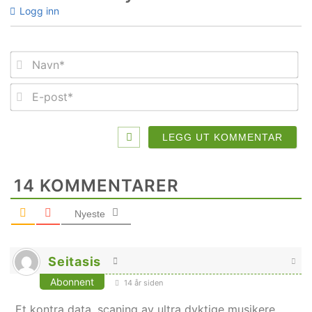
Logg inn
Na
E-
po
14
KOMMENTARER
Nyeste
Seitasis
Abonnent
14 år siden
Et kontra data, scaning av ultra dyktige musikere.