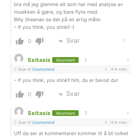
bra må jeg glemme alt som har med analyse av
musikken å gjøre, og bare flyte med.
Billy Sheenan sa det på en artig måte:
– If you think, you stink!! :)
Svar
0
Seitasis
Abonnent
Svar til
Cosmomind
14 år siden
– If you think, you stink!! hihi, du er bevist du!
Svar
0
Seitasis
Abonnent
Svar til
Cosmomind
14 år siden
Uff da ser at kommentaren kommer til å bli tolket