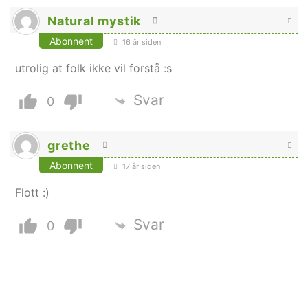
Natural mystik
Abonnent
16 år siden
utrolig at folk ikke vil forstå :s
Svar
0
grethe
Abonnent
17 år siden
Flott :)
Svar
0