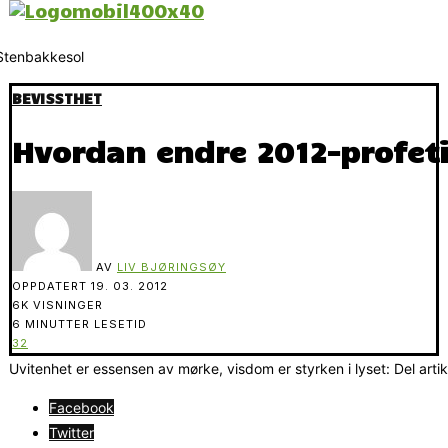
BEVISSTHET
Hvordan endre 2012-profet
AV
LIV BJØRINGSØY
OPPDATERT
19. 03. 2012
6K VISNINGER
6 MINUTTER LESETID
32
Uvitenhet er essensen av mørke, visdom er styrken i lyset: Del arti
Facebook
Twitter