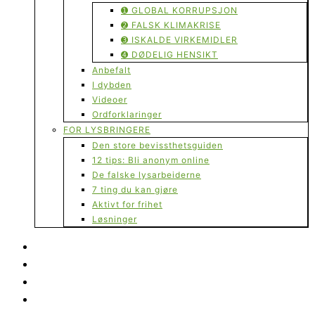
➊ GLOBAL KORRUPSJON
➋ FALSK KLIMAKRISE
➌ ISKALDE VIRKEMIDLER
➍ DØDELIG HENSIKT
Anbefalt
I dybden
Videoer
Ordforklaringer
FOR LYSBRINGERE
Den store bevissthetsguiden
12 tips: Bli anonym online
De falske lysarbeiderne
7 ting du kan gjøre
Aktivt for frihet
Løsninger