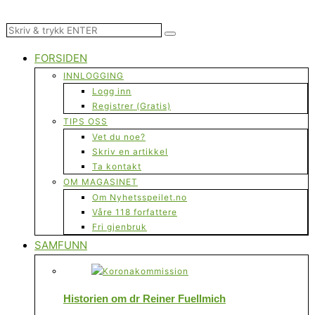
FORSIDEN
INNLOGGING
Logg inn
Registrer (Gratis)
TIPS OSS
Vet du noe?
Skriv en artikkel
Ta kontakt
OM MAGASINET
Om Nyhetsspeilet.no
Våre 118 forfattere
Fri gjenbruk
SAMFUNN
Historien om dr Reiner Fuellmich