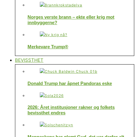
Norges verste brann – ekte eller krig mot
innbyggerne?
Merkevare Trump®
BEVISSTHET
Donald Trump har åpnet Pandoras eske
2026: Året institusjoner rakner og folkets
bevissthet endres
Menneskene har glemt Gud, det var derfor alt