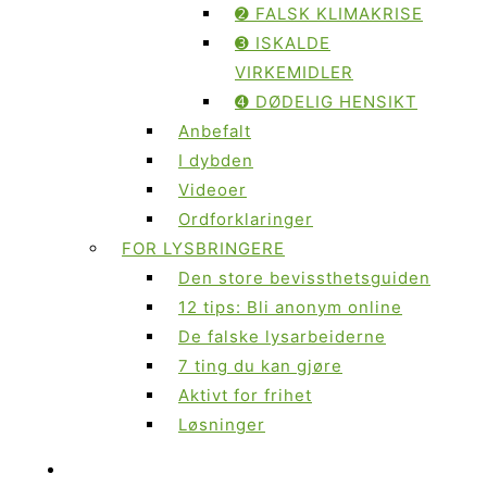
➋ FALSK KLIMAKRISE
➌ ISKALDE
VIRKEMIDLER
➍ DØDELIG HENSIKT
Anbefalt
I dybden
Videoer
Ordforklaringer
FOR LYSBRINGERE
Den store bevissthetsguiden
12 tips: Bli anonym online
De falske lysarbeiderne
7 ting du kan gjøre
Aktivt for frihet
Løsninger