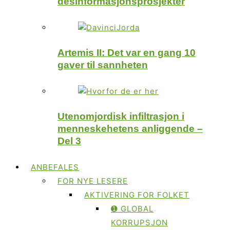
desinformasjonsprosjekter
Artemis II: Det var en gang 10
gaver til sannheten
Utenomjordisk infiltrasjon i
menneskehetens anliggende –
Del 3
ANBEFALES
FOR NYE LESERE
AKTIVERING FOR FOLKET
➊ GLOBAL
KORRUPSJON