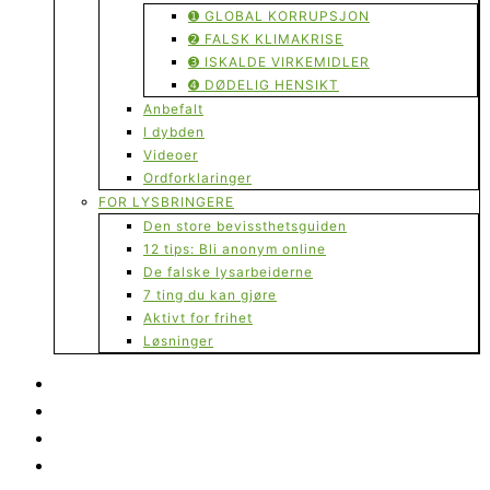
➊ GLOBAL KORRUPSJON
➋ FALSK KLIMAKRISE
➌ ISKALDE VIRKEMIDLER
➍ DØDELIG HENSIKT
Anbefalt
I dybden
Videoer
Ordforklaringer
FOR LYSBRINGERE
Den store bevissthetsguiden
12 tips: Bli anonym online
De falske lysarbeiderne
7 ting du kan gjøre
Aktivt for frihet
Løsninger