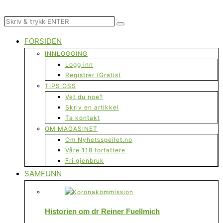
FORSIDEN
INNLOGGING
Logg inn
Registrer (Gratis)
TIPS OSS
Vet du noe?
Skriv en artikkel
Ta kontakt
OM MAGASINET
Om Nyhetsspeilet.no
Våre 118 forfattere
Fri gjenbruk
SAMFUNN
Historien om dr Reiner Fuellmich