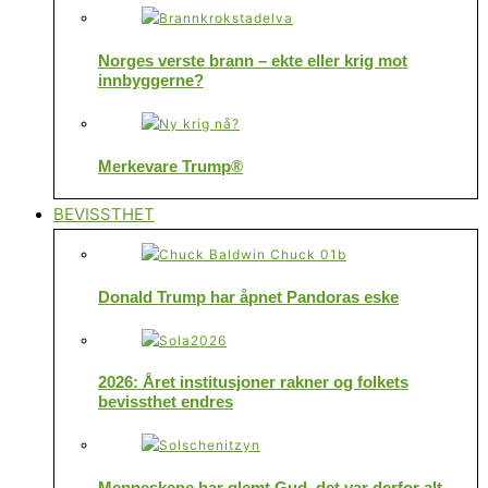
Norges verste brann – ekte eller krig mot
innbyggerne?
Merkevare Trump®
BEVISSTHET
Donald Trump har åpnet Pandoras eske
2026: Året institusjoner rakner og folkets
bevissthet endres
Menneskene har glemt Gud, det var derfor alt