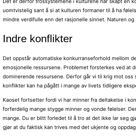
Det er derfor trossystemene i kulturene har skapt en ko
uomtvistelig sant å si at kulturen formaner til å ha følel
mindre verdifulle enn det rasjonelle sinnet. Naturen og s
Indre konflikter
Det oppstår automatiske konkurranseforhold mellom de
emosjonelle ressursene. Problemet forsterkes ved at de
dominerende ressursene. Derfor går vi til krig mot oss 
konflikter kan ha pågått i mange av livets tidligere eksp
Kaoset fortsetter fordi vi har minner fra deltakelse i ko
forferdelig mange stygge minner og vonde følelser. Der
mange. Du er blitt forledet til å tro at det ikke lar se
gjør at du faktisk kan trives med det ukjente og oppda