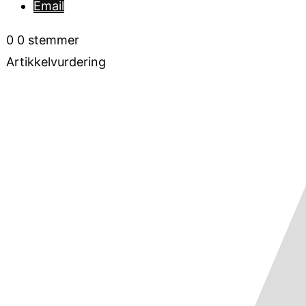
Email
0
0
stemmer
Artikkelvurdering