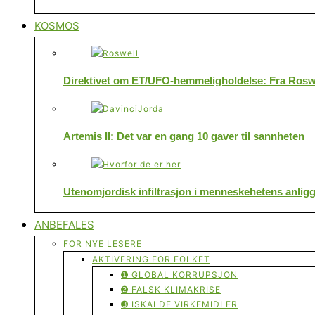
KOSMOS
Direktivet om ET/UFO-hemmeligholdelse: Fra Roswe
Artemis II: Det var en gang 10 gaver til sannheten
Utenomjordisk infiltrasjon i menneskehetens anlig
ANBEFALES
FOR NYE LESERE
AKTIVERING FOR FOLKET
➊ GLOBAL KORRUPSJON
➋ FALSK KLIMAKRISE
➌ ISKALDE VIRKEMIDLER