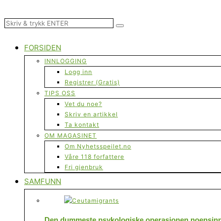
FORSIDEN
INNLOGGING
Logg inn
Registrer (Gratis)
TIPS OSS
Vet du noe?
Skriv en artikkel
Ta kontakt
OM MAGASINET
Om Nyhetsspeilet.no
Våre 118 forfattere
Fri gjenbruk
SAMFUNN
Den dummeste psykologiske operasjonen noensinne 