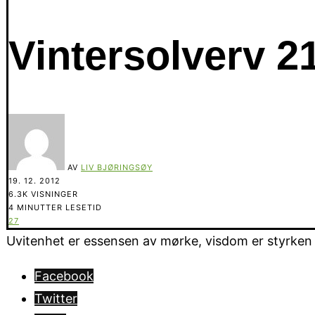
Vintersolverv 2
AV
LIV BJØRINGSØY
19. 12. 2012
6.3K VISNINGER
4 MINUTTER LESETID
27
Uvitenhet er essensen av mørke, visdom er styrken i 
Facebook
Twitter