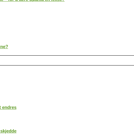
rne?
t endres
 skjedde