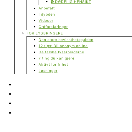
➍ DØDELIG HENSIKT
Anbefalt
I dybden
Videoer
Ordforklaringer
FOR LYSBRINGERE
Den store bevissthetsguiden
12 tips: Bli anonym online
De falske lysarbeiderne
7 ting du kan gjøre
Aktivt for frihet
Løsninger