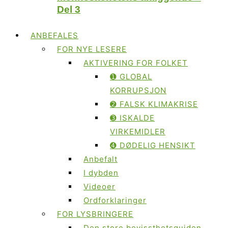
Del 3
ANBEFALES
FOR NYE LESERE
AKTIVERING FOR FOLKET
➊ GLOBAL
KORRUPSJON
➋ FALSK KLIMAKRISE
➌ ISKALDE
VIRKEMIDLER
➍ DØDELIG HENSIKT
Anbefalt
I dybden
Videoer
Ordforklaringer
FOR LYSBRINGERE
Den store bevissthetsguiden