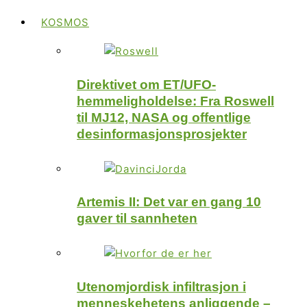
KOSMOS
Direktivet om ET/UFO-
hemmeligholdelse: Fra Roswell
til MJ12, NASA og offentlige
desinformasjonsprosjekter
Artemis II: Det var en gang 10
gaver til sannheten
Utenomjordisk infiltrasjon i
menneskehetens anliggende –