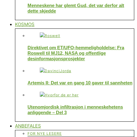
Menneskene har glemt Gud, det var derfor alt
dette skjedde
KOSMOS
Direktivet om ET/UFO-hemmeligholdelse: Fra
Roswell til MJ12, NASA og offentlige
desinformasjonsprosjekter
Artemis II: Det var en gang 10 gaver til sannheten
Utenomjordisk infiltrasjon i menneskehetens
anliggende – Del 3
ANBEFALES
FOR NYE LESERE