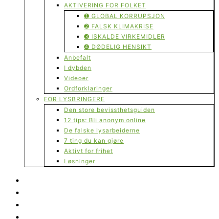
AKTIVERING FOR FOLKET
➊ GLOBAL KORRUPSJON
➋ FALSK KLIMAKRISE
➌ ISKALDE VIRKEMIDLER
➍ DØDELIG HENSIKT
Anbefalt
I dybden
Videoer
Ordforklaringer
FOR LYSBRINGERE
Den store bevissthetsguiden
12 tips: Bli anonym online
De falske lysarbeiderne
7 ting du kan gjøre
Aktivt for frihet
Løsninger