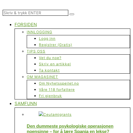
FORSIDEN
INNLOGGING
Logg inn
Registrer (Gratis)
TIPS OSS
Vet du noe?
Skriv en artikkel
Ta kontakt
OM MAGASINET
Om Nyhetsspeilet.no
Våre 118 forfattere
Fri gjenbruk
SAMFUNN
Den dummeste psykologiske operasjonen
noensinne – for å lære Spania en lekse?