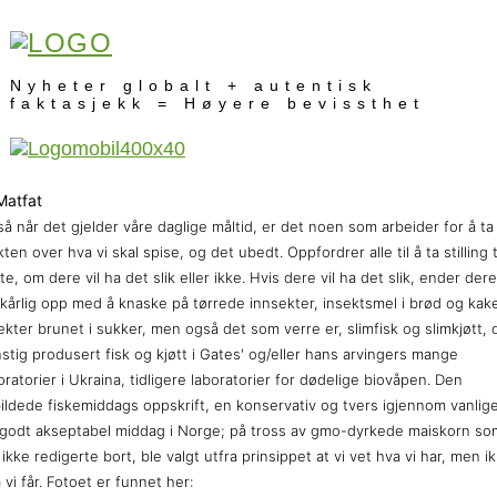
Nyheter globalt + autentisk
faktasjekk = Høyere bevissthet
å når det gjelder våre daglige måltid, er det noen som arbeider for å ta
ten over hva vi skal spise, og det ubedt. Oppfordrer alle til å ta stilling t
te, om dere vil ha det slik eller ikke. Hvis dere vil ha det slik, ender dere
lkårlig opp med å knaske på tørrede innsekter, insektsmel i brød og kake
ekter brunet i sukker, men også det som verre er, slimfisk og slimkjøtt, 
stig produsert fisk og kjøtt i Gates' og/eller hans arvingers mange
oratorier i Ukraina, tidligere laboratorier for dødelige biovåpen. Den
ildede fiskemiddags oppskrift, en konservativ og tvers igjennom vanlig
godt akseptabel middag i Norge; på tross av gmo-dyrkede maiskorn so
 ikke redigerte bort, ble valgt utfra prinsippet at vi vet hva vi har, men i
 vi får. Fotoet er funnet her: