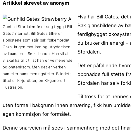
Artikkel skrevet av anonym
Hva har Bill Gates, det
Bak glansbildene av bær
Gunhild Stordalen føler seg trygg i Bill
Gates’ nærhet. Bill Gates tilhører
ferdigbygget økosystem 
sionistene som står bak folkemordet i
du bruker din energi – 
Gaza, krigen mot Iran og utryddelsen
Stordalen.
av libansere i Sør-Libanon. Han vil at
vi skal ha tillit til at han er velmenende
Det er påfallende hvor
og omtenksom. Men det er verken
oppnådde full støtte fr
han eller hans meningsfeller. Billedets
tittel er KI-jordbær, en KI-generert
Stordalen har selv forkl
illustrasjon.
Til tross for at hennes
uten formell bakgrunn innen ernæring, fikk hun umiddel
egen kommisjon for formålet.
Denne snarveien må sees i sammenheng med det finansi