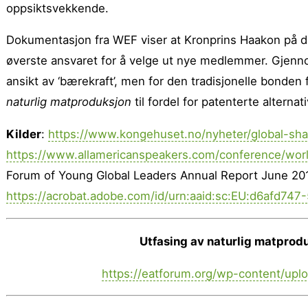
oppsiktsvekkende.
Dokumentasjon fra WEF viser at Kronprins Haakon på det
øverste ansvaret for å velge ut nye medlemmer. Gjennom
ansikt av ‘bærekraft’, men for den tradisjonelle bond
naturlig matproduksjon
til fordel for patenterte alternati
Kilder
:
https://www.kongehuset.no/nyheter/global-sha
https://www.allamericanspeakers.com/conference/wo
Forum of Young Global Leaders Annual Report June 20
https://acrobat.adobe.com/id/urn:aaid:sc:EU:d6afd7
Utfasing av naturlig matprodu
https://eatforum.org/wp-content/up