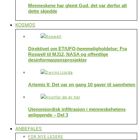
Menneskene har glemt Gud, det var derfor alt
dette skjedde
KOSMOS
Direktivet om ET/UFO-hemmeligholdelse: Fra
Roswell til MJ12, NASA og offentlige
desinformasjonsprosjekter
Artemis II: Det var en gang 10 gaver til sannheten
Utenomjordisk infiltrasjon i menneskehetens
anliggende – Del 3
ANBEFALES
FOR NYE LESERE