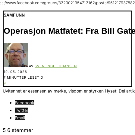
tps://www.facebook.com/groups/3220021954712162/posts/96121793788
SAMFUNN
Operasjon Matfatet: Fra Bill Gate
AV
SVEN-INGE JOHANSEN
19. 05. 2026
7 MINUTTER LESETID
9
Uvitenhet er essensen av mørke, visdom er styrken i lyset: Del arti
Facebook
Twitter
Email
5
6
stemmer