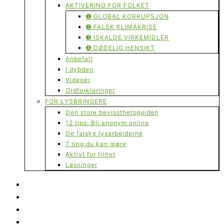
AKTIVERING FOR FOLKET
➊ GLOBAL KORRUPSJON
➋ FALSK KLIMAKRISE
➌ ISKALDE VIRKEMIDLER
➍ DØDELIG HENSIKT
Anbefalt
I dybden
Videoer
Ordforklaringer
FOR LYSBRINGERE
Den store bevissthetsguiden
12 tips: Bli anonym online
De falske lysarbeiderne
7 ting du kan gjøre
Aktivt for frihet
Løsninger