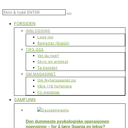
FORSIDEN
INNLOGGING
Logg inn
Registrer (Gratis)
TIPS OSS
Vet du noe?
Skriv en artikkel
Ta kontakt
OM MAGASINET
Om Nyhetsspeilet.no
Våre 118 forfattere
Fri gjenbruk
SAMFUNN
Den dummeste psykologiske operasjonen
noensinne – for å lære Spania en lekse?