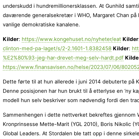
underskudd i hundremillionersklassen. At Gunhild samti
daværende generalsekretær i WHO, Margaret Chan på 
vanlige demokratiske kanalene.
Kilder
:
https://www.kongehuset.no/nyheter/eat
Kilder
clinton-med-pa-laget/s/2-2.1601-1.8382458
Kilder
:
ht
%E2%80%93-jeg-har-drevet-meg-selv-hardt.pdf
Kilde
https://www.finansavisen.no/helse/2023/07/06/802052
Dette førte til at hun allerede i juni 2014 debuterte på 
Denne posisjonen har hun brukt til å etterlyse en ‘ny 
modell hun selv beskriver som nødvendig fordi den tradis
Sammenhengen i dette nettverket bekreftes gjennom 
Kronprinsesse Mette-Marit (YGL 2010), Boris Nikolic (Y
Global Leaders. At Stordalen ble tatt opp i denne sirkele