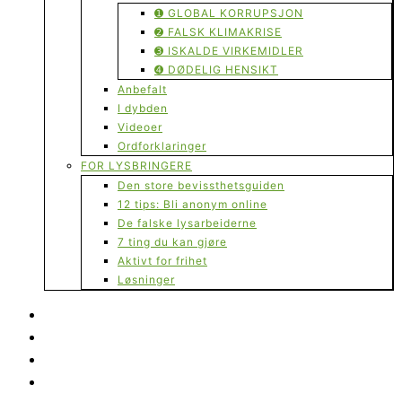
➊ GLOBAL KORRUPSJON
➋ FALSK KLIMAKRISE
➌ ISKALDE VIRKEMIDLER
➍ DØDELIG HENSIKT
Anbefalt
I dybden
Videoer
Ordforklaringer
FOR LYSBRINGERE
Den store bevissthetsguiden
12 tips: Bli anonym online
De falske lysarbeiderne
7 ting du kan gjøre
Aktivt for frihet
Løsninger