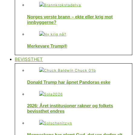
Norges verste brann – ekte eller krig mot
innbyggerne?
Merkevare Trump®
BEVISSTHET
Donald Trump har åpnet Pandoras eske
2026: Året institusjoner rakner og folkets
bevissthet endres
Menneskene har glemt Gud, det var derfor alt