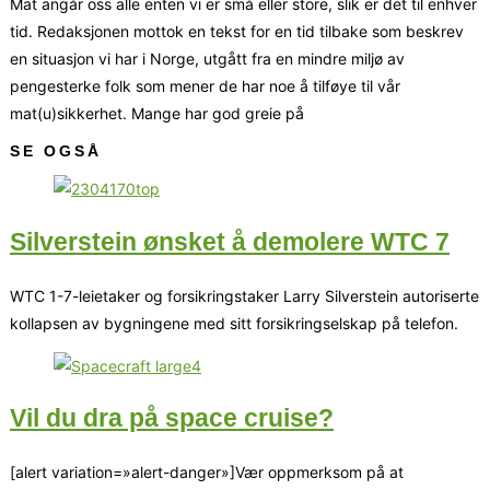
Mat angår oss alle enten vi er små eller store, slik er det til enhver
tid. Redaksjonen mottok en tekst for en tid tilbake som beskrev
en situasjon vi har i Norge, utgått fra en mindre miljø av
pengesterke folk som mener de har noe å tilføye til vår
mat(u)sikkerhet. Mange har god greie på
SE OGSÅ
Silverstein ønsket å demolere WTC 7
WTC 1-7-leietaker og forsikringstaker Larry Silverstein autoriserte
kollapsen av bygningene med sitt forsikringselskap på telefon.
Vil du dra på space cruise?
[alert variation=»alert-danger»]Vær oppmerksom på at