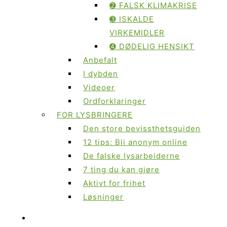
➋ FALSK KLIMAKRISE
➌ ISKALDE
VIRKEMIDLER
➍ DØDELIG HENSIKT
Anbefalt
I dybden
Videoer
Ordforklaringer
FOR LYSBRINGERE
Den store bevissthetsguiden
12 tips: Bli anonym online
De falske lysarbeiderne
7 ting du kan gjøre
Aktivt for frihet
Løsninger