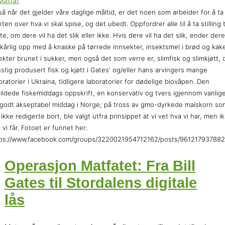
å når det gjelder våre daglige måltid, er det noen som arbeider for å ta
ten over hva vi skal spise, og det ubedt. Oppfordrer alle til å ta stilling t
te, om dere vil ha det slik eller ikke. Hvis dere vil ha det slik, ender dere
lkårlig opp med å knaske på tørrede innsekter, insektsmel i brød og kake
ekter brunet i sukker, men også det som verre er, slimfisk og slimkjøtt, 
stig produsert fisk og kjøtt i Gates' og/eller hans arvingers mange
oratorier i Ukraina, tidligere laboratorier for dødelige biovåpen. Den
ildede fiskemiddags oppskrift, en konservativ og tvers igjennom vanlig
godt akseptabel middag i Norge; på tross av gmo-dyrkede maiskorn so
 ikke redigerte bort, ble valgt utfra prinsippet at vi vet hva vi har, men i
 vi får. Fotoet er funnet her:
tps://www.facebook.com/groups/3220021954712162/posts/96121793788
Operasjon Matfatet: Fra Bill
Gates til Stordalens digitale
lås