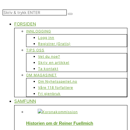
FORSIDEN
INNLOGGING
Logg inn
Registrer (Gratis)
TIPS OSS
Vet du noe?
Skriv en artikkel
Ta kontakt
OM MAGASINET
Om Nyhetsspeilet.no
Våre 118 forfattere
Fri gjenbruk
SAMFUNN
Historien om dr Reiner Fuellmich