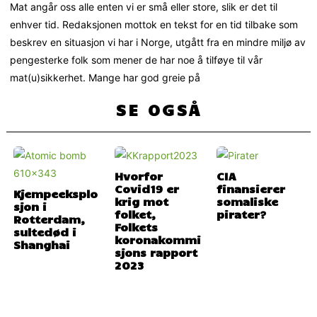
Mat angår oss alle enten vi er små eller store, slik er det til
enhver tid. Redaksjonen mottok en tekst for en tid tilbake som
beskrev en situasjon vi har i Norge, utgått fra en mindre miljø av
pengesterke folk som mener de har noe å tilføye til vår
mat(u)sikkerhet. Mange har god greie på
SE OGSÅ
Hvorfor
CIA
Covid19 er
finansierer
Kjempeeksplo
krig mot
somaliske
sjon i
folket,
pirater?
Rotterdam,
Folkets
sultedød i
koronakommi
Shanghai
sjons rapport
2023