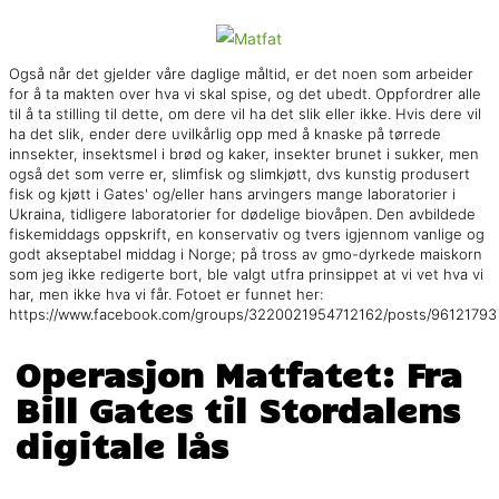
Også når det gjelder våre daglige måltid, er det noen som arbeider
for å ta makten over hva vi skal spise, og det ubedt. Oppfordrer alle
til å ta stilling til dette, om dere vil ha det slik eller ikke. Hvis dere vil
ha det slik, ender dere uvilkårlig opp med å knaske på tørrede
innsekter, insektsmel i brød og kaker, insekter brunet i sukker, men
også det som verre er, slimfisk og slimkjøtt, dvs kunstig produsert
fisk og kjøtt i Gates' og/eller hans arvingers mange laboratorier i
Ukraina, tidligere laboratorier for dødelige biovåpen. Den avbildede
fiskemiddags oppskrift, en konservativ og tvers igjennom vanlige og
godt akseptabel middag i Norge; på tross av gmo-dyrkede maiskorn
som jeg ikke redigerte bort, ble valgt utfra prinsippet at vi vet hva vi
har, men ikke hva vi får. Fotoet er funnet her:
https://www.facebook.com/groups/3220021954712162/posts/9612179
Operasjon Matfatet: Fra
Bill Gates til Stordalens
digitale lås