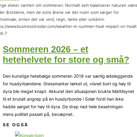
ge elsker varmen om sommeren. Normalt sett balanserer naturen vær
er årstidene, men de siste årene var det noen som sørger for
tremvær, enten det var vind, regn, tørke eller solskinn.
ps://www.businessinsider.com/weather-in-summer-heat-impact-on-healt
18-7
Sommeren 2026 – et
hetehelvete for store og små?
Den kunstige hetebølge sommeren 2018 var særlig ødeleggende
for husdyrbøndene. Gressmarker tørket ut, visnet bort og høy til
dyra ble meget knapt. Akkurat den situasjonen brukte Mattilsynet
til et brutalt angrep på en husdyrbonde i Solør fordi han ikke
hadde sørget for høy til dyra. De drap ned hele besetningen
mens politiet passet på, bevæpnet.
SE OGSÅ