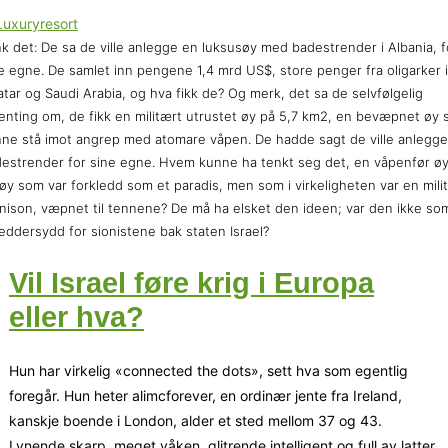
k det: De sa de ville anlegge en luksusøy med badestrender i Albania, f
e egne. De samlet inn pengene 1,4 mrd US$, store penger fra oligarker i
tar og Saudi Arabia, og hva fikk de? Og merk, det sa de selvfølgelig
enting om, de fikk en militært utrustet øy på 5,7 km2, en bevæpnet øy
ne stå imot angrep med atomare våpen. De hadde sagt de ville anlegge
estrender for sine egne. Hvem kunne ha tenkt seg det, en våpenfør ø
øy som var forkledd som et paradis, men som i virkeligheten var en mili
nison, væpnet til tennene? De må ha elsket den ideen; var den ikke so
eddersydd for sionistene bak staten Israel?
Vil Israel føre krig i Europa
eller hva?
Hun har virkelig «connected the dots», sett hva som egentlig
foregår. Hun heter alimcforever, en ordinær jente fra Ireland,
kanskje boende i London, alder et sted mellom 37 og 43.
Lynende skarp, meget våken, glitrende intelligent og full av latter.