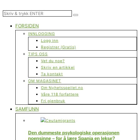
FORSIDEN
INNLOGGING
Logg inn
Registrer (Gratis)
TIPS OSS
Vet du noe?
Skriv en artikkel
Ta kontakt
OM MAGASINET
Om Nyhetsspeilet.no
Våre 118 forfattere
Fri gjenbruk
SAMFUNN
Den dummeste psykologiske operasjonen
noensinne – for å lære Spania en lekse?