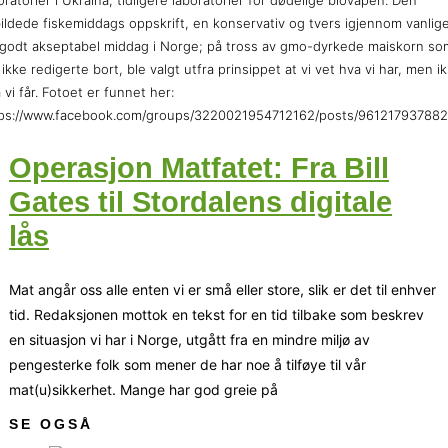
oratorier i Ukraina, tidligere laboratorier for dødelige biovåpen. Den
ildede fiskemiddags oppskrift, en konservativ og tvers igjennom vanlig
godt akseptabel middag i Norge; på tross av gmo-dyrkede maiskorn so
 ikke redigerte bort, ble valgt utfra prinsippet at vi vet hva vi har, men i
 vi får. Fotoet er funnet her:
tps://www.facebook.com/groups/3220021954712162/posts/96121793788
Operasjon Matfatet: Fra Bill
Gates til Stordalens digitale
lås
Mat angår oss alle enten vi er små eller store, slik er det til enhver
tid. Redaksjonen mottok en tekst for en tid tilbake som beskrev
en situasjon vi har i Norge, utgått fra en mindre miljø av
pengesterke folk som mener de har noe å tilføye til vår
mat(u)sikkerhet. Mange har god greie på
SE OGSÅ