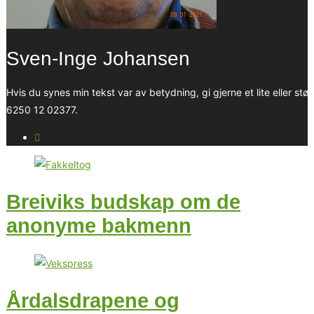
Sven-Inge Johansen
Hvis du synes min tekst var av betydning, gi gjerne et lite eller stør
6250 12 02377.
Breiviks budskap om de
anonyme bakmenn
Årdalsdrapene og