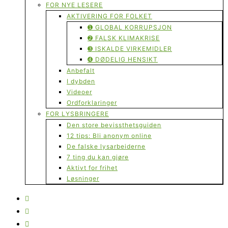
FOR NYE LESERE
AKTIVERING FOR FOLKET
➊ GLOBAL KORRUPSJON
➋ FALSK KLIMAKRISE
➌ ISKALDE VIRKEMIDLER
➍ DØDELIG HENSIKT
Anbefalt
I dybden
Videoer
Ordforklaringer
FOR LYSBRINGERE
Den store bevissthetsguiden
12 tips: Bli anonym online
De falske lysarbeiderne
7 ting du kan gjøre
Aktivt for frihet
Løsninger