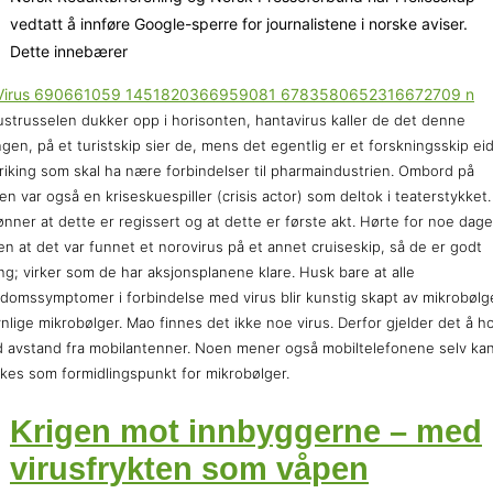
vedtatt å innføre Google-sperre for journalistene i norske aviser.
Dette innebærer
ustrusselen dukker opp i horisonten, hantavirus kaller de det denne
gen, på et turistskip sier de, mens det egentlig er et forskningsskip ei
riking som skal ha nære forbindelser til pharmaindustrien. Ombord på
en var også en kriseskuespiller (crisis actor) som deltok i teaterstykket.
ønner at dette er regissert og at dette er første akt. Hørte for noe dage
en at det var funnet et norovirus på et annet cruiseskip, så de er godt
ng; virker som de har aksjonsplanene klare. Husk bare at alle
domssymptomer i forbindelse med virus blir kunstig skapt av mikrobølg
nlige mikrobølger. Mao finnes det ikke noe virus. Derfor gjelder det å h
 avstand fra mobilantenner. Noen mener også mobiltelefonene selv ka
kes som formidlingspunkt for mikrobølger.
Krigen mot innbyggerne – med
virusfrykten som våpen