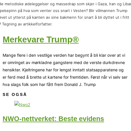
de metodiske ødeleggelser og massedrap som skjer i Gaza, Iran og Lib
pekepinn på hva som venter oss snart i Vesten? Blir villmannen Trump
øvet ut ytterst på kanten av sine bakmenn for snart å bli dyttet ut i fritt
l? Tegning av artikkelforfatter.
Merkevare Trump®
Mange flere i den vestlige verden har begynt å bli klar over at vi
er omringet av mørkladne gangstere med de verste durkdrevne
hensikter. Kjeltringene har for lengst inntatt statsapparatene og
er ferd med å brette ut kartene for fremtiden. Først når vi selv ser
hva slags folk som har fått frem Donald J. Trump
SE OGSÅ
NWO-nettverket: Beste evidens