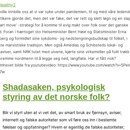
ville innbille oss at vi var syke under pandemien, til og med våre ledend
itikere gjorde det, men det var fake, det var rett og slett løgn og en sla
art move' -strategi for å komme til evig makt over folk over det ganske
d. Foran i hærtoget sto Helseminister Bent Høie og Statsminister Erna
berg og formidlet sine sykdoms- og nedstengningsbudskap til folket, i
te marxistiske tradisjon. Men også Amedias og Schibsteds lokal- og
saviser, samt NRK tutet med ulvene, kjørte sine virkemidler på fullt trøkk
kremme nordmenn til å legge seg ned, langflate. Har vi fått nok?
mhevet bilde fra youtubevideo: https://www.youtube.com/watch?v=5Pei
7w
Shadasaken, psykologisk
styring av det norske folk?
Blir vi styrt uten at vi vet det, av smart bruk av fjernsyn, aviser,
internett og falske autoriteter som vil føre oss inn i bestemte
følelser og oppfatninger? Hvem er egentlig de falske autoriteter;