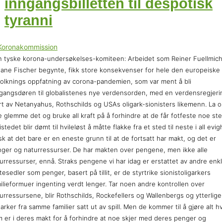
inngangsbilletten til despotisk
tyranni
 tyske korona-undersøkelses-komiteen: Arbeidet som Reiner Fuellmic
iane Fischer begynte, fikk store konsekvenser for hele den europeiske
olknings oppfatning av corona-pandemien, som var ment å bli
gangsdøren til globalistenes nye verdensorden, med en verdensregjeri
rt av Netanyahus, Rothschilds og USAs oligark-sionisters likemenn. La 
e glemme det og bruke all kraft på å forhindre at de får fotfeste noe ste
istedet blir dømt til hvileløst å måtte flakke fra et sted til neste i all evig
k at det bare er en eneste grunn til at de fortsatt har makt, og det er
ger og naturressurser. De har makten over pengene, men ikke alle
urressurser, ennå. Straks pengene vi har idag er erstattet av andre enk
tesedler som penger, basert på tillit, er de styrtrike sionistoligarkers
ilieformuer ingenting verdt lenger. Tar noen andre kontrollen over
urressursene, blir Rothschilds, Rockefellers og Wallenbergs og ytterlige
garker fra samme familier satt ut av spill. Men de kommer til å gjøre alt h
 er i deres makt for å forhindre at noe skjer med deres penger og