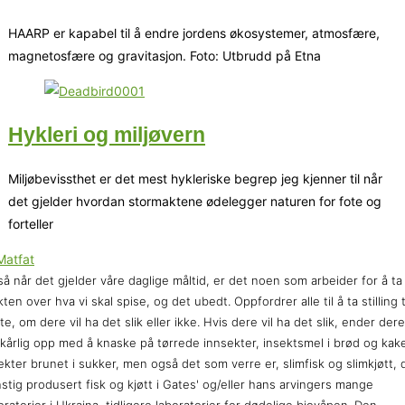
HAARP er kapabel til å endre jordens økosystemer, atmosfære,
magnetosfære og gravitasjon. Foto: Utbrudd på Etna
Hykleri og miljøvern
Miljøbevissthet er det mest hykleriske begrep jeg kjenner til når
det gjelder hvordan stormaktene ødelegger naturen for fote og
forteller
å når det gjelder våre daglige måltid, er det noen som arbeider for å ta
ten over hva vi skal spise, og det ubedt. Oppfordrer alle til å ta stilling t
te, om dere vil ha det slik eller ikke. Hvis dere vil ha det slik, ender dere
lkårlig opp med å knaske på tørrede innsekter, insektsmel i brød og kake
ekter brunet i sukker, men også det som verre er, slimfisk og slimkjøtt, 
stig produsert fisk og kjøtt i Gates' og/eller hans arvingers mange