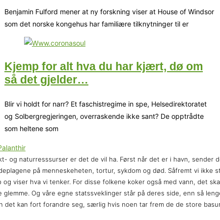
Benjamin Fulford mener at ny forskning viser at House of Windsor
som det norske kongehus har familiære tilknytninger til er
Kjemp for alt hva du har kjært, dø om
så det gjelder…
Blir vi holdt for narr? Et faschistregime in spe, Helsedirektoratet
og Solbergregjeringen, overraskende ikke sant? De opptrådte
som heltene som
t- og naturresssurser er det de vil ha. Først når det er i havn, sender 
deplagene på menneskeheten, tortur, sykdom og død. Såfremt vi ikke s
 og viser hva vi tenker. For disse folkene koker også med vann, det skal
e glemme. Og våre egne statssveklinger står på deres side, enn så leng
 det kan fort forandre seg, særlig hvis noen tar frem de de store basu