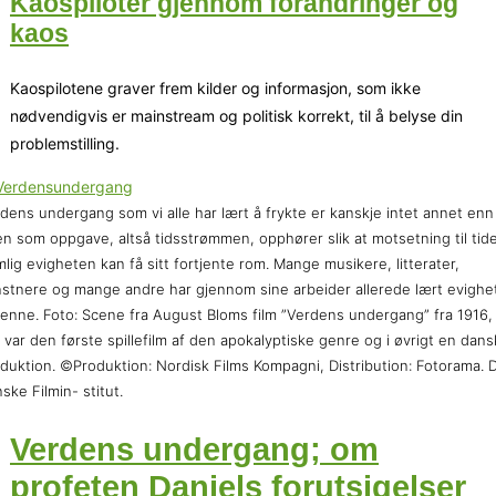
Kaospiloter gjennom forandringer og
kaos
Kaospilotene graver frem kilder og informasjon, som ikke
nødvendigvis er mainstream og politisk korrekt, til å belyse din
problemstilling.
dens undergang som vi alle har lært å frykte er kanskje intet annet enn
en som oppgave, altså tidsstrømmen, opphører slik at motsetning til tid
lig evigheten kan få sitt fortjente rom. Mange musikere, litterater,
stnere og mange andre har gjennom sine arbeider allerede lært evighe
jenne. Foto: Scene fra August Bloms film ”Verdens undergang” fra 1916,
 var den første spillefilm af den apokalyptiske genre og i øvrigt en dans
duktion. ©Produktion: Nordisk Films Kompagni, Distribution: Fotorama. 
ske Filmin- stitut.
Verdens undergang; om
profeten Daniels forutsigelser