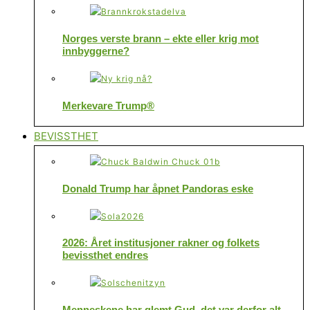
Norges verste brann – ekte eller krig mot
innbyggerne?
Merkevare Trump®
BEVISSTHET
Donald Trump har åpnet Pandoras eske
2026: Året institusjoner rakner og folkets
bevissthet endres
Menneskene har glemt Gud, det var derfor alt