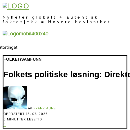
Nyheter globalt + autentisk
faktasjekk = Høyere bevissthet
FOLKET
/
SAMFUNN
Folkets politiske løsning: Direk
AV
FRANK AUNE
OPPDATERT
18. 07. 2026
5 MINUTTER LESETID
9