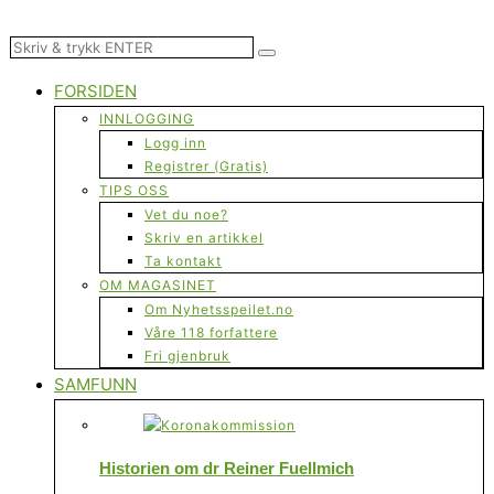
FORSIDEN
INNLOGGING
Logg inn
Registrer (Gratis)
TIPS OSS
Vet du noe?
Skriv en artikkel
Ta kontakt
OM MAGASINET
Om Nyhetsspeilet.no
Våre 118 forfattere
Fri gjenbruk
SAMFUNN
Historien om dr Reiner Fuellmich