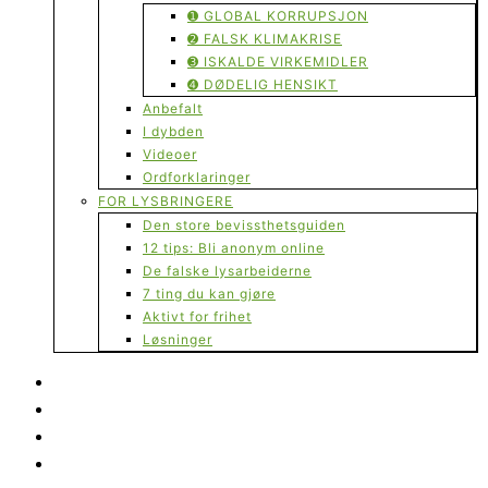
➊ GLOBAL KORRUPSJON
➋ FALSK KLIMAKRISE
➌ ISKALDE VIRKEMIDLER
➍ DØDELIG HENSIKT
Anbefalt
I dybden
Videoer
Ordforklaringer
FOR LYSBRINGERE
Den store bevissthetsguiden
12 tips: Bli anonym online
De falske lysarbeiderne
7 ting du kan gjøre
Aktivt for frihet
Løsninger