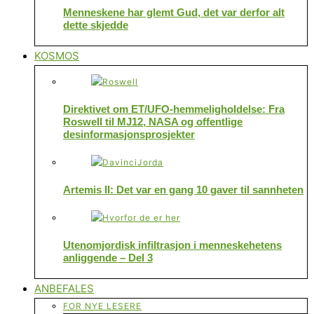
Menneskene har glemt Gud, det var derfor alt
dette skjedde
KOSMOS
Direktivet om ET/UFO-hemmeligholdelse: Fra
Roswell til MJ12, NASA og offentlige
desinformasjonsprosjekter
Artemis II: Det var en gang 10 gaver til sannheten
Utenomjordisk infiltrasjon i menneskehetens
anliggende – Del 3
ANBEFALES
FOR NYE LESERE