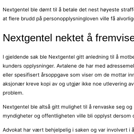
Nextgentel ble dømt til å betale det nest høyeste straf
at flere brudd på personopplysningloven ville få alvorl
Nextgentel nektet å fremvi
I gjeldende sak ble Nextgentel gitt anledning til å mo
kunders opplysninger. Avtalene de har med adressemekl
eller spesifisert årsoppgave som viser om de mottar in
aksjonær kreve kopi av og utgjør ikke noe utlevering a
problem.
Nextgentel ble altså gitt mulighet til å renvaske seg og d
myndigheter og offentligheten ville bli opplyst dersom
Advokat har vært behjelpelig i saken og var involvert 