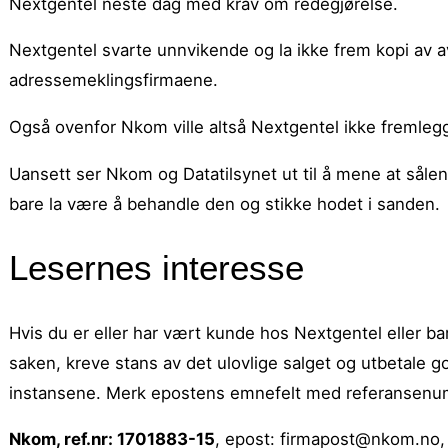
Nextgentel neste dag med krav om redegjørelse.
Nextgentel svarte unnvikende og la ikke frem kopi av 
adressemeklingsfirmaene.
Også ovenfor Nkom ville altså Nextgentel ikke fremle
Uansett ser Nkom og Datatilsynet ut til å mene at sålen
bare la være å behandle den og stikke hodet i sanden.
Lesernes interesse
Hvis du er eller har vært kunde hos Nextgentel eller b
saken, kreve stans av det ulovlige salget og utbetale go
instansene. Merk epostens emnefelt med referansenu
Nkom, ref.nr: 1701883-15
, epost: firmapost@nkom.no