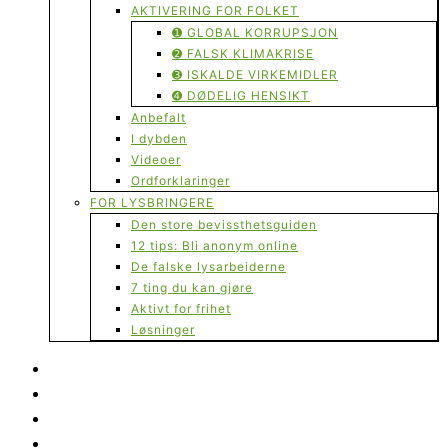
AKTIVERING FOR FOLKET
➊ GLOBAL KORRUPSJON
➋ FALSK KLIMAKRISE
➌ ISKALDE VIRKEMIDLER
➍ DØDELIG HENSIKT
Anbefalt
I dybden
Videoer
Ordforklaringer
FOR LYSBRINGERE
Den store bevissthetsguiden
12 tips: Bli anonym online
De falske lysarbeiderne
7 ting du kan gjøre
Aktivt for frihet
Løsninger