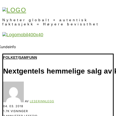
Nyheter globalt + autentisk
faktasjekk = Høyere bevissthet
FOLKET
/
SAMFUNN
Nextgentels hemmelige salg av
AV
LESERINNLEGG
04. 03. 2018
1.7K VISNINGER
3 MINUTTER LESETID