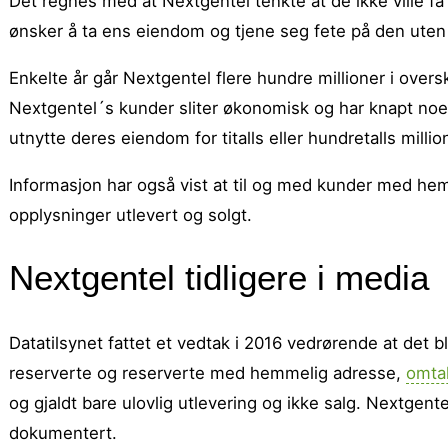
Det regnes med at Nextgentel tenkte at de ikke ville få
ønsker å ta ens eiendom og tjene seg fete på den uten
Enkelte år går Nextgentel flere hundre millioner i over
Nextgentel´s kunder sliter økonomisk og har knapt no
utnytte deres eiendom for titalls eller hundretalls million
Informasjon har også vist at til og med kunder med hem
opplysninger utlevert og solgt.
Nextgentel tidligere i media
Datatilsynet fattet et vedtak i 2016 vedrørende at det ble
reserverte og reserverte med hemmelig adresse,
omtal
og gjaldt bare ulovlig utlevering og ikke salg. Nextgent
dokumentert.