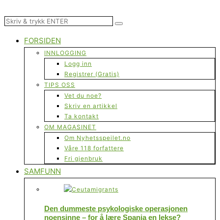
FORSIDEN
INNLOGGING
Logg inn
Registrer (Gratis)
TIPS OSS
Vet du noe?
Skriv en artikkel
Ta kontakt
OM MAGASINET
Om Nyhetsspeilet.no
Våre 118 forfattere
Fri gjenbruk
SAMFUNN
Den dummeste psykologiske operasjonen
noensinne – for å lære Spania en lekse?