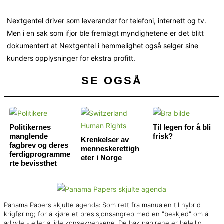
Nextgentel driver som leverandør for telefoni, internett og tv.
Men i en sak som ifjor ble fremlagt myndighetene er det blitt
dokumentert at Nextgentel i hemmelighet også selger sine
kunders opplysninger for ekstra profitt.
SE OGSÅ
Politikernes
Til legen for å bli
manglende
frisk?
Krenkelser av
fagbrev og deres
menneskerettigh
ferdigprogramme
eter i Norge
rte bevissthet
Panama Papers skjulte agenda: Som rett fra manualen til hybrid
krigføring; for å kjøre et presisjonsangrep med en "beskjed" om å
adlyde - eller å lide konsekvensene. De bak papirene er beleilig