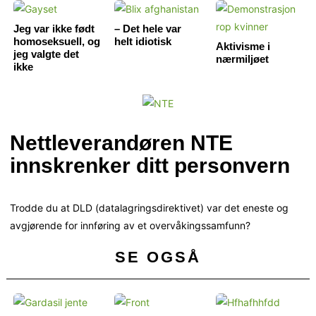
Jeg var ikke født
– Det hele var
homoseksuell, og
helt idiotisk
Aktivisme i
jeg valgte det
nærmiljøet
ikke
Nettleverandøren NTE
innskrenker ditt personvern
Trodde du at DLD (datalagringsdirektivet) var det eneste og
avgjørende for innføring av et overvåkingssamfunn?
SE OGSÅ