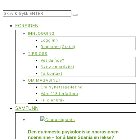
FORSIDEN
INNLOGGING
Logg inn
Registrer (Gratis)
TIPS OSS
Vet du noe?
Skriv en artikkel
Ta kontakt
OM MAGASINET
Om Nyhetsspeilet.no
Våre 118 forfattere
Fri gjenbruk
SAMFUNN
Den dummeste psykologiske operasjonen
noensinne – for å lære Spania en lekse?