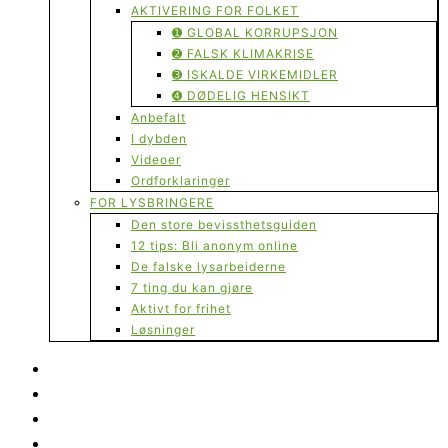
AKTIVERING FOR FOLKET
➊ GLOBAL KORRUPSJON
➋ FALSK KLIMAKRISE
➌ ISKALDE VIRKEMIDLER
➍ DØDELIG HENSIKT
Anbefalt
I dybden
Videoer
Ordforklaringer
FOR LYSBRINGERE
Den store bevissthetsguiden
12 tips: Bli anonym online
De falske lysarbeiderne
7 ting du kan gjøre
Aktivt for frihet
Løsninger