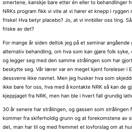
smertene, kanskje bare etter én eller to behandlinger ho
NRKs program fikk vi vite at vi hører et knepp i ryggen n
friske! Hva betyr placebo? Jo, at vi innbiller oss ting. Så
friske av det?
For mange år siden deltok jeg på et seminar angående g
alternativ behandling, om hva som kan gjøre folk syke, 
og legger seg med den samme strålingen som har gjort
beskytte seg. Vår lærer var en meget kjent foreleser i
dessverre ikke navnet. Men jeg husker hva som skjedde:
ikke bare for oss, hva med å kontakte NRK så kan de gjør
kjeppjaget fra NRK, men han ble i hvert fall grundig latte
30 år senere har strålingen, og gassen som strålingen 
kommer fra skiferholdig grunn og at forekomstene av s
det, man har til og med fremmet et lovforslag om at hus