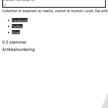
18
Uvitenhet er essensen av mørke, visdom er styrken i lyset: Del arti
Facebook
Twitter
Email
0
0
stemmer
Artikkelvurdering