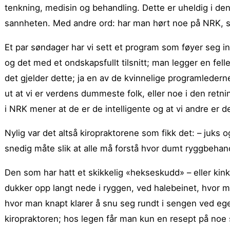
tenkning, medisin og behandling.
Dette er uheldig i den
sannheten. Med andre ord: har man hørt noe på NRK, så
Et par søndager har vi sett et program som føyer seg i
og det med et ondskapsfullt tilsnitt; man legger en fell
det gjelder dette; ja en av de kvinnelige programlederne
ut at vi er verdens dummeste folk, eller noe i den retni
i NRK mener at de er de intelligente og at vi andre er
Nylig var det altså kiropraktorene som fikk det: – juks
snedig måte slik at alle må forstå hvor dumt ryggbehand
Den som har hatt et skikkelig «hekseskudd» – eller kink 
dukker opp langt nede i ryggen, ved halebeinet, hvor m
hvor man knapt klarer å snu seg rundt i sengen ved eg
kiropraktoren; hos legen får man kun en resept på noe s