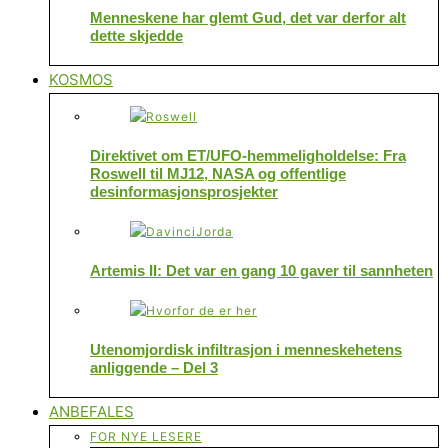
Menneskene har glemt Gud, det var derfor alt
dette skjedde
KOSMOS
Direktivet om ET/UFO-hemmeligholdelse: Fra
Roswell til MJ12, NASA og offentlige
desinformasjonsprosjekter
Artemis II: Det var en gang 10 gaver til sannheten
Utenomjordisk infiltrasjon i menneskehetens
anliggende – Del 3
ANBEFALES
FOR NYE LESERE