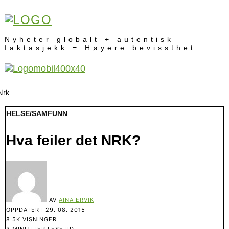
Nyheter globalt + autentisk
faktasjekk = Høyere bevissthet
HELSE
/
SAMFUNN
Hva feiler det NRK?
AV
AINA ERVIK
OPPDATERT
29. 08. 2015
8.5K VISNINGER
3 MINUTTER LESETID