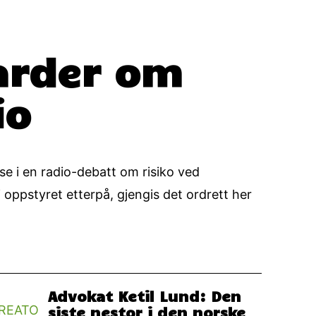
aarder om
io
se i en radio-debatt om risiko ved
 i oppstyret etterpå, gjengis det ordrett her
Advokat Ketil Lund: Den
siste nestor i den norske