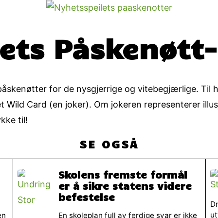
ets Påskenøtt
skenøtter for de nysgjerrige og vitebegjærlige. Til h
 et Wild Card (en joker). Om jokeren representerer illu
ke til!
SE OGSÅ
Skolens fremste formål
er å sikre statens videre
befestelse
Dr
ut
en
En skoleplan full av ferdige svar er ikke