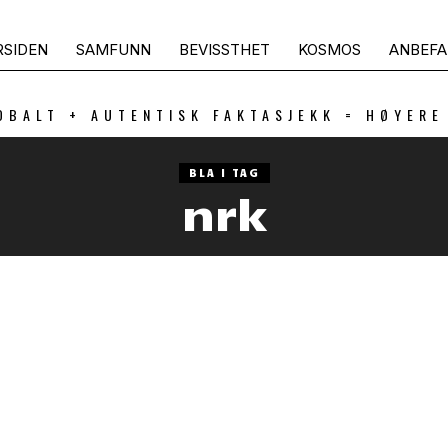
RSIDEN
SAMFUNN
BEVISSTHET
KOSMOS
ANBEFA
OBALT + AUTENTISK FAKTASJEKK = HØYERE
BLA I TAG
nrk