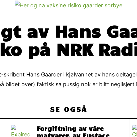
agt av Hans G
iko på NRK Rad
-skribent Hans Gaarder i kjølvannet av hans deltagel
 bildet over) faktisk sa pussig nok er blitt neglisjert
SE OGSÅ
Forgiftning av våre
matvarer, av Eustace