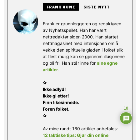
FRANK AUNE
SISTE NYTT
Frank er grunnleggeren og redaktøren
av Nyhetsspeilet. Han har vært
nettredaktør siden 2000. Han startet
nettmagasinet med intensjonen om å
vekke den spirituelle gløden i folket slik
at flest mulig kan se gjennom illusjonene
og bli fri. Han står inne for
sine egne
artikler
.
✰
Ikke adlyd!
Ikke gi etter!
Finn likesinnede.
10
Foren folket.
✰
Av mine rundt 160 artikler anbefales:
12 taktiske tips: Gjør din online