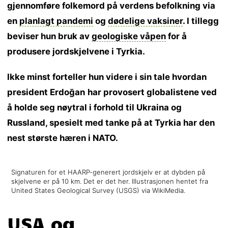
gjennomføre folkemord på verdens befolkning via
en
planlagt pandemi
og
dødelige vaksiner
. I tillegg
beviser hun bruk av
geologiske våpen
for å
produsere jordskjelvene i Tyrkia.
Ikke minst forteller hun videre i sin tale hvordan
president Erdoğan
har provosert globalistene ved
å holde seg nøytral i forhold til Ukraina og
Russland, spesielt med tanke på at Tyrkia har den
nest største hæren i NATO.
Signaturen for et HAARP-generert jordskjelv er at dybden på
skjelvene er på 10 km. Det er det her. Illustrasjonen hentet fra
United States Geological Survey (USGS) via WikiMedia.
USA og