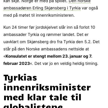
kan skje. Norge er med på spillet.
Den norske
ambassadøren Erling Skjønsberg i Tyrkia
var også
med på møtet til innenriksministeren.
Kun 24 timer før jordskjelvet slår inn så forlot 10
ambassader Tyrkia og rømmer landet. Det er
uavklart om Skjønsberg dro fra Tyrkia den 5.2. Det
står på den Norske ambassadens nettside at
«
Konsulatet er stengt mellom 23. januar og 7.
februar 2023
«. Det var jo en veldig heldig timing.
Tyrkias
innenriksminister
med klar tale til
globalistene