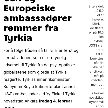
Europeiske
Etterskjelv
på 5.0
ambassadører
eller
høyere.
rømmer fra
Merk at
de fleste
er på 10.0
Tyrkia
km
dybde.
USGS sier
dette
For å følge tråden så tar vi aller først og
tallet
ser på videoen som er en tydelig
benyttes
når de
advarsel til Tyrkia fra de psykopatiske
ikke har
et sikkert
globalistene som gjorde at Tyrkia
mål på
reagerte. Tyrkias innenriksminister
dybden,
men det
Suleyman Soylu kritiserte blant annet
er
allikevel
USA’s ambassadør Jeffry Flake i Tyrkias
nøyaktige
hovedstad Ankara
fredag 4. februar
dybdemål
før og