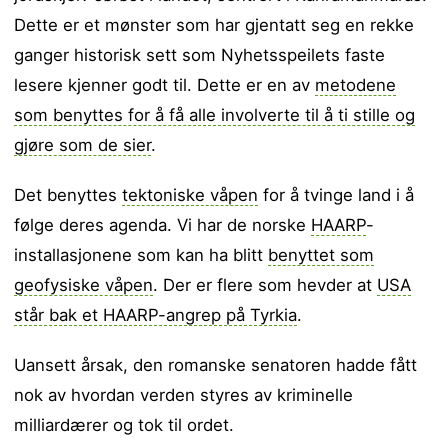
Dette er et mønster som har gjentatt seg en rekke
ganger historisk sett som Nyhetsspeilets faste
lesere kjenner godt til. Dette er en av
metodene
som benyttes for å få alle involverte til å ti stille og
gjøre som de sier
.
Det benyttes
tektoniske våpen
for å tvinge land i å
følge deres agenda. Vi har de norske
HAARP
-
installasjonene som kan ha blitt
benyttet som
geofysiske våpen
. Der er flere som hevder at
USA
står bak et HAARP-angrep på Tyrkia
.
Uansett årsak, den romanske senatoren hadde fått
nok av hvordan verden styres av kriminelle
milliardærer og tok til ordet.