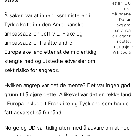
2023
.
etter 10.0
km-
målingene.
Årsaken var at innenriksministeren i
Du får
Tyrkia kalte inn den Amerikanske
avgjøre
selv hva
ambassadøren
Jeffry L. Flake
og
du legger
i dette.
ambassadører fra åtte andre
Illustrasjon:
Europeiske land etter at de midlertidig
Wikipedia
stengte ned og utstedte advarsler om
«
økt risiko for angrep
«.
Hvilken angrep var det de mente? Det var ingen god
grunn til å gjøre dette. Allikevel var det en rekke land
i Europa inkludert Frankrike og Tyskland som hadde
fått advarsel på forhånd.
Norge og UD var tidlig uten med å advare
om at noe