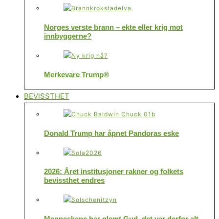
Norges verste brann – ekte eller krig mot
innbyggerne?
Merkevare Trump®
BEVISSTHET
Donald Trump har åpnet Pandoras eske
2026: Året institusjoner rakner og folkets
bevissthet endres
Menneskene har glemt Gud, det var derfor alt