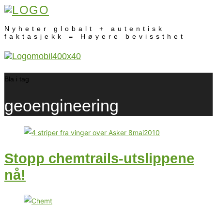
Nyheter globalt + autentisk
faktasjekk = Høyere bevissthet
Bla i tag
geoengineering
Stopp chemtrails-utslippene
nå!