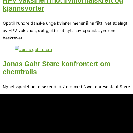
HPV-vaksinen mot livmorhalskreft og
kjønnsvorter
Opptil hundre danske unge kvinner mener å ha fått livet ødelagt
av HPV-vaksinen, det gjelder et nytt nevropatisk syndrom
beskrevet
Jonas Gahr Støre konfrontert om
chemtrails
Nyhetsspeilet.no forsøker å få 2 ord med Nwo representant Støre