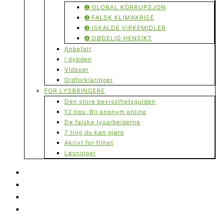
➊ GLOBAL KORRUPSJON
➋ FALSK KLIMAKRISE
➌ ISKALDE VIRKEMIDLER
➍ DØDELIG HENSIKT
Anbefalt
I dybden
Videoer
Ordforklaringer
FOR LYSBRINGERE
Den store bevissthetsguiden
12 tips: Bli anonym online
De falske lysarbeiderne
7 ting du kan gjøre
Aktivt for frihet
Løsninger