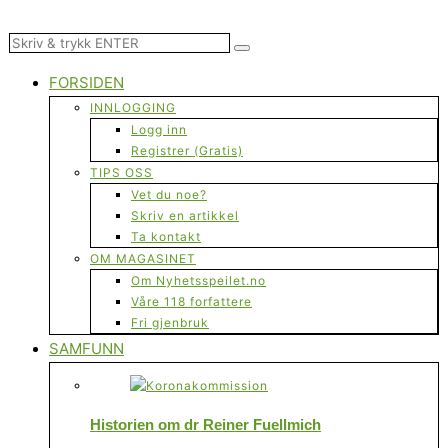
FORSIDEN
INNLOGGING
Logg inn
Registrer (Gratis)
TIPS OSS
Vet du noe?
Skriv en artikkel
Ta kontakt
OM MAGASINET
Om Nyhetsspeilet.no
Våre 118 forfattere
Fri gjenbruk
SAMFUNN
Historien om dr Reiner Fuellmich