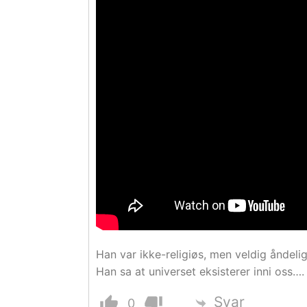
Han var ikke-religiøs, men veldig åndelig
Han sa at universet eksisterer inni oss…. 
Svar
0