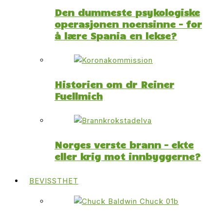
Den dummeste psykologiske
operasjonen noensinne – for
å lære Spania en lekse?
Historien om dr Reiner
Fuellmich
Norges verste brann – ekte
eller krig mot innbyggerne?
BEVISSTHET