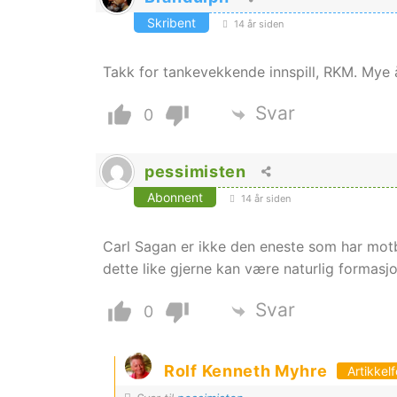
Skribent
14 år siden
Takk for tankevekkende innspill, RKM. Mye å 
Svar
0
pessimisten
Abonnent
14 år siden
Carl Sagan er ikke den eneste som har motb
dette like gjerne kan være naturlig formasjon
Svar
0
Rolf Kenneth Myhre
Artikkelf