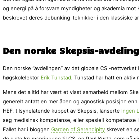
og energi på å forsvare myndigheter og akademia mot ko
beskrevet deres debunking-teknikker i den klassiske a
Den norske Skepsis-avdelin
Den norske ”avdelingen” av det globale CSI-nettverket
høgskolelektor
Erik Tunstad
. Tunstad har hatt en aktiv
Mens det alltid har vært et visst samarbeid mellom Sk
generelt antatt en mer åpen og agnostisk posisjon enn d
HEF, tilsynelatende kuppet av Skepsis, lanserte
Ingen L
seg medisinsk kompetanse, eller spesiell kompetanse i å
Fallet har i bloggen
Garden of Serendipity
skrevet en ser
de siste krumspringene til CSI og Paul Kurtz, som nå v