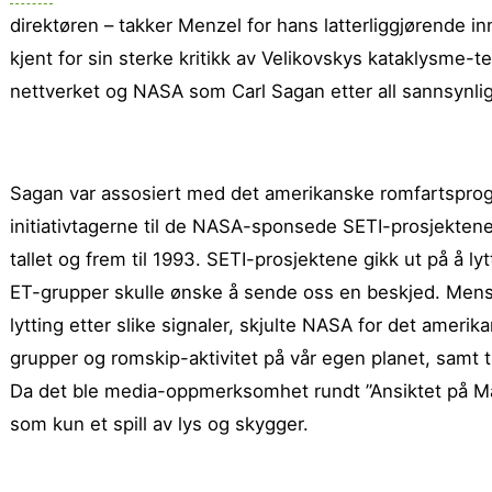
direktøren – takker Menzel for hans latterliggjørende i
kjent for sin sterke kritikk av Velikovskys kataklysme
nettverket og NASA som Carl Sagan etter all sannsynli
Sagan var assosiert med det amerikanske romfartsprog
initiativtagerne til de NASA-sponsede SETI-prosjektene (
tallet og frem til 1993. SETI-prosjektene gikk ut på å lyt
ET-grupper skulle ønske å sende oss en beskjed. Mens mi
lytting etter slike signaler, skjulte NASA for det ameri­
grupper og romskip-aktivitet på vår egen planet, samt 
Da det ble media-oppmerksomhet rundt ”Ansiktet på Ma
som kun et spill av lys og skygger.