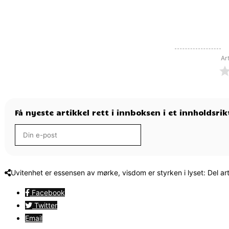
Ar
Få nyeste artikkel rett i innboksen i et innholdsri
Uvitenhet er essensen av mørke, visdom er styrken i lyset: Del ar
Facebook
Twitter
Email