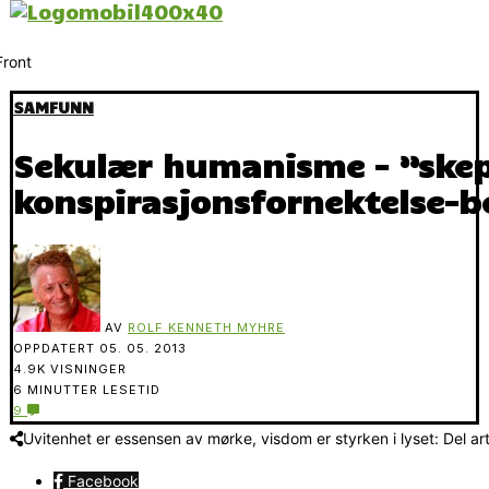
SAMFUNN
Sekulær humanisme – ”skep
konspirasjonsfornektelse-b
AV
ROLF KENNETH MYHRE
OPPDATERT
05. 05. 2013
4.9K VISNINGER
6 MINUTTER LESETID
9
Uvitenhet er essensen av mørke, visdom er styrken i lyset: Del ar
Facebook