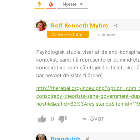
Nyeste
Rolf Kenneth Myhre
Artikkelforfatter
13 år siden
Psykologisk studie viser at de anti-konspira
kontekst, samt nå representerer et mindreta
konspirative, som nå utgjør flertallet, liker 
har hevdet de siste ti årene]
http://therebel.org/index.php?option=co
conspiracy-theorists-sane-government-dup
hostile&catid=83%3Aresistance&Itemid=11
Svar
0
Brandulph