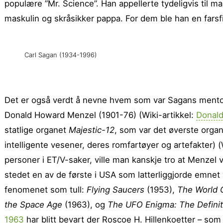
populære ”Mr. Science”. Han appellerte tydeligvis til 
maskulin og skråsikker pappa. For dem ble han en farsf
Carl Sagan (1934-1996)
Det er også verdt å nevne hvem som var Sagans mentor
Donald Howard Menzel (1901-76) (Wiki-artikkel:
Donal
statlige organet
Majestic-12
, som var det øverste organ
intelligente vesener, deres romfartøyer og artefakter) (
personer i ET/V-saker, ville man kanskje tro at Menzel va
stedet en av de første i USA som latterliggjorde emnet
fenomenet som tull:
Flying Saucers
(1953),
The World O
the Space Age
(1963), og
The UFO Enigma: The Defini
1963
har blitt bevart der Roscoe H. Hillenkoetter – som