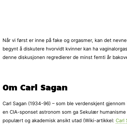
Når vi først er inne på fake og orgasmer, kan det nevn
begynt å diskutere hvorvidt kvinner kan ha vaginalorga
denne diskusjonen regredierer de minst femti år bakover
Om Carl Sagan
Carl Sagan (1934-96) – som ble verdenskjent gjenno
en CIA-sponset astronom som ga Sekulær humanisme & 
populært og akademisk ansikt utad (Wiki-artikkel:
Carl