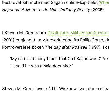
beskrevet sitt møte med Sagan i online-kapittelet
When
Happens: Adventures in Non-Ordinary Reality
(2005).
I Steven M. Greers bok
Disclosure: Military and Gover
(2001) er gjengitt en vitneserklæring fra Philip Corso, J
kontroversielle boken
The day after Roswell
(1997). I d
”My dad said many times that Carl Sagan was CIA-sp
He said he was a paid debunker.”
Steven M. Greer føyer så til: “We know two other colle