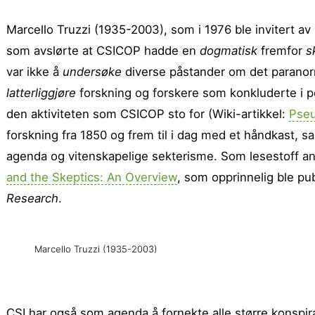
Marcello Truzzi (1935-2003), som i 1976 ble invitert a
som avslørte at CSICOP hadde en
dogmatisk
fremfor
s
var ikke å
undersøke
diverse påstander om det parano
latterliggjøre
forskning og forskere som konkluderte i po
den aktiviteten som CSICOP sto for (Wiki-artikkel:
Pseu
forskning fra 1850 og frem til i dag med et håndkast, sa
agenda og vitenskapelige sekterisme. Som lesestoff an
and the Skeptics: An Overview
, som opprinnelig ble pub
Research
.
Marcello Truzzi (1935-2003)
CSI har også som agenda å fornekte alle større konspi