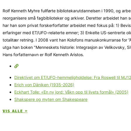
Rolf Kenneth Myhre fullførte bibliotekarutdannelsen i 1990, og arb
reorganisere små fagbiblioteker og arkiver. Deretter arbeidet han s
har han som privat forskerforfatter arbeidet med fokus på: 1) Be
erfaringer med ET/UFO-relaterte emner; 3) Enkelte US-sentrerte ol
totalitær retning. I 2008 vant han Kolofons manuskonkurranse for ”A
utga han boken "Menneskets historie: Integrasjon av Velikovsky, S
Hans forfatternavn er Rolf Kenneth Aristos.
Direktivet om ET/UFO-hemmeligholdelse: Fra Roswell til MJ12
Erich von Däniken (1935-2026)
Eckhart Tolle: «En ny jord: Våkn opp til livets formål» (2005)
Shakspere og myten om Shakespeare
VIS ALLE »