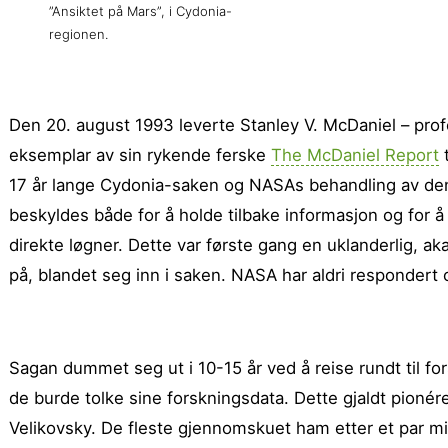
”Ansiktet på Mars”, i Cydonia-
regionen.
Den 20. august 1993 leverte Stanley V. McDaniel – profes
eksemplar av sin rykende ferske
The McDaniel Report
t
17 år lange Cydonia-saken og NASAs behand­ling av de
beskyldes både for å holde tilbake informasjon og for 
direkte løgner. Dette var første gang en uklanderlig, ak
på, blandet seg inn i saken. NASA har aldri respondert 
Sagan dummet seg ut i 10-15 år ved å reise rundt til f
de burde tolke sine forsknings­data. Dette gjaldt pioné
Velikovsky. De fleste gjennomskuet ham etter et par mi