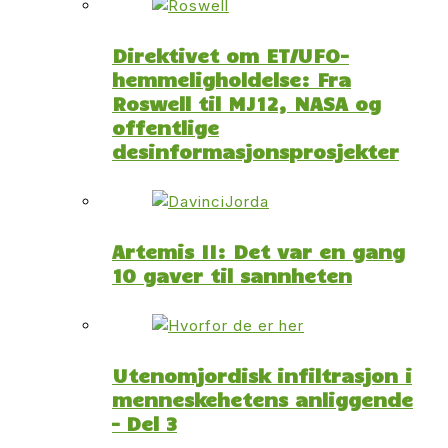
Direktivet om ET/UFO-
hemmeligholdelse: Fra
Roswell til MJ12, NASA og
offentlige
desinformasjonsprosjekter
Artemis II: Det var en gang
10 gaver til sannheten
Utenomjordisk infiltrasjon i
menneskehetens anliggende
– Del 3