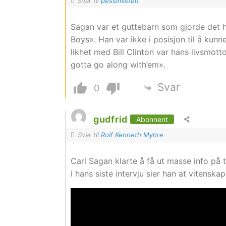
Svar til
pessimisten
Sagan var et guttebarn som gjorde det h
Boys». Han var ikke i posisjon til å kunn
likhet med Bill Clinton var hans livsmott
gotta go along with’em».
Svar
0
gudfrid
Abonnent
Svar til
Rolf Kenneth Myhre
Carl Sagan klarte å få ut masse info på 
I hans siste intervju sier han at vitens