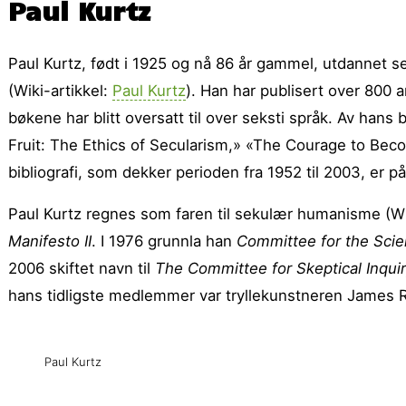
Paul Kurtz
Paul Kurtz, født i 1925 og nå 86 år gammel, utdannet seg t
(Wiki-artikkel:
Paul Kurtz
). Han har publisert over 800 ar
bøkene har blitt oversatt til over seksti språk. Av ha
Fruit: The Ethics of Secularism,» «The Courage to Be
bibliografi, som dekker perioden fra 1952 til 2003, er p
Paul Kurtz regnes som faren til sekulær humanisme (Wi
Manifesto II
. I 1976 grunnla han
Com­mit­tee for the Scie
2006 skiftet navn til
The Committee for Skeptical Inqui
hans tidligste medlemmer var trylle­kunstneren James
Paul Kurtz