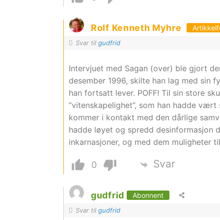
Rolf Kenneth Myhre
Artikkelf
Svar til
gudfrid
Intervjuet med Sagan (over) ble gjort d
desember 1996, skilte han lag med sin fy
han fortsatt lever. POFF! Til sin store sk
”vitenskapelighet”, som han hadde vært s
kommer i kontakt med den dårlige samvi
hadde løyet og spredd desinformasjon de
inkarnasjoner, og med dem muligheter til
Svar
0
gudfrid
Abonnent
Svar til
gudfrid