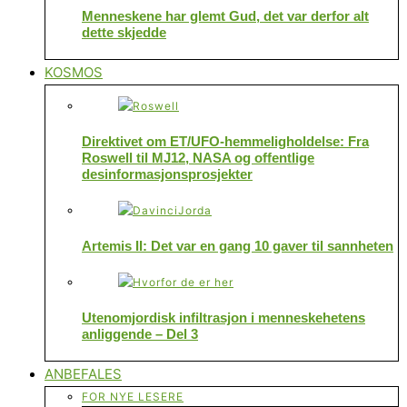
Menneskene har glemt Gud, det var derfor alt
dette skjedde
KOSMOS
Direktivet om ET/UFO-hemmeligholdelse: Fra
Roswell til MJ12, NASA og offentlige
desinformasjonsprosjekter
Artemis II: Det var en gang 10 gaver til sannheten
Utenomjordisk infiltrasjon i menneskehetens
anliggende – Del 3
ANBEFALES
FOR NYE LESERE