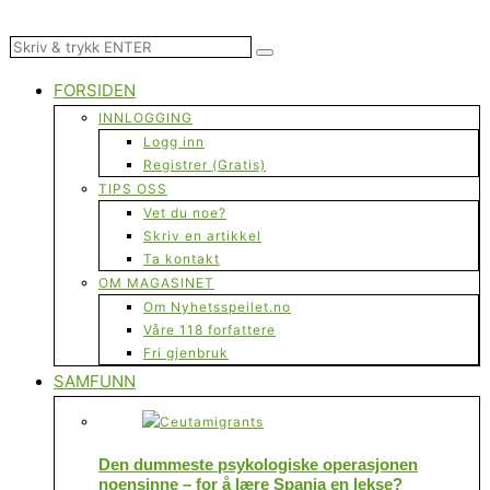
FORSIDEN
INNLOGGING
Logg inn
Registrer (Gratis)
TIPS OSS
Vet du noe?
Skriv en artikkel
Ta kontakt
OM MAGASINET
Om Nyhetsspeilet.no
Våre 118 forfattere
Fri gjenbruk
SAMFUNN
Den dummeste psykologiske operasjonen
noensinne – for å lære Spania en lekse?