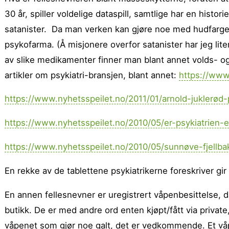
30 år, spiller voldelige dataspill, samtlige har en his
satanister. Da man verken kan gjøre noe med hudfarge, 
psykofarma. (Å misjonere overfor satanister har jeg lite
av slike medikamenter finner man blant annet volds- og
artikler om psykiatri-bransjen, blant annet:
https://www
https://www.nyhetsspeilet.no/2011/01/arnold-juklerød
https://www.nyhetsspeilet.no/2010/05/er-psykiatrien-e
https://www.nyhetsspeilet.no/2010/05/sunnøve-fjellbak
En rekke av de tablettene psykiatrikerne foreskriver gir
En annen fellesnevner er uregistrert våpenbesittelse, da 
butikk. De er med andre ord enten kjøpt/fått via private, 
våpenet som gjør noe galt, det er vedkommende. Et vå