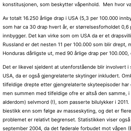
konstitusjonen, som beskytter våpenhold. Men hvor
va
Av totalt 16.250 årlige drap i USA (5,3 per 100.000 in
som har ca 30 drap hvert år, er størrelsesforholdet 0,
innbygger. Det kan virke som om USA da er et drapsvill
Russland er det nesten 11 per 100.000 som blir drept,
Honduras dårligste ut, med 90 årlige drap per 100.000, o
Det er likevel sjeldent at utenforstående blir involvert 
USA, da er også gjengrelaterte skytinger inkludert. O
tilfeldige drepte etter gjengrelaterte skyteepisoder har 
men summen med tilfeldige ofre er altså den samme, i 
alderdom) selvmord (!), som passerte bilulykker i 2011. D
biestikk enn som følge av masseskyting, og det er flere
problemet er relativt begrenset. Statistikken viser også
september 2004, da det føderale forbudet mot våpen (Bra