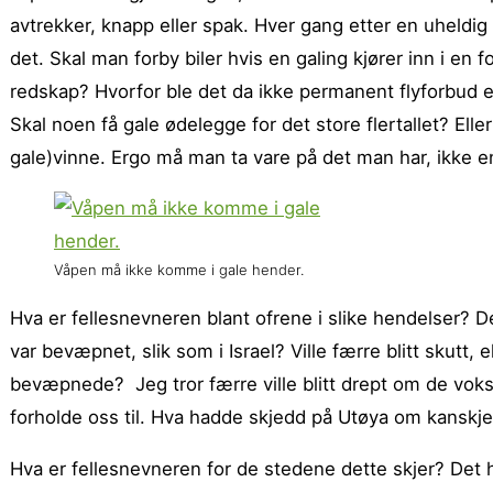
avtrekker, knapp eller spak. Hver gang etter en uheldi
det. Skal man forby biler hvis en galing kjører inn i en 
redskap? Hvorfor ble det da ikke permanent flyforbud et
Skal noen få gale ødelegge for det store flertallet? Eller
gale)vinne. Ergo må man ta vare på det man har, ikke end
Våpen må ikke komme i gale hender.
Hva er fellesnevneren blant ofrene i slike hendelser? De
var bevæpnet, slik som i Israel? Ville færre blitt skutt, 
bevæpnede? Jeg tror færre ville blitt drept om de vok
forholde oss til. Hva hadde skjedd på Utøya om kanskj
Hva er fellesnevneren for de stedene dette skjer? Det 