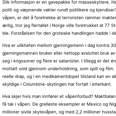
Slik informasjon er en gavepakke for masseskyttere. 
politi og væpnende vakter rundt politikere og kjendise
våpen, er det å foretrekke at terroristen rammer makten 
ærlig, tror jeg flertallet i Norge ville foretrukket at 77
ble. Forståelsen for den groteske handlingen hadde i d
Hva er ulikheten mellom gjerningsmenn i dag kontra 30 å
gjerningsmannen bruker eller nettopp avsluttet bruk av
seg i krigssoner og flere er satanister. I tillegg er de
mottatt vold gjennom underholdning, som spill og film. 
reelle drap, og i en medikamentdopet tilstand
kan
en al
skyldige i Columbine-skytingen har fortalt i etterkant.
Hva skjer hvis man innfører et våpenforbud? Maktbalansen 
få tak i våpen. De grelleste eksempler er Mexico og Nige
millioner sivile skytevåpen, og med 2,2 millioner husst