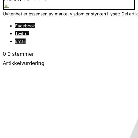
30
Uvitenhet er essensen av mørke, visdom er styrken i lyset: Del arti
Facebook
Twitter
Email
0
0
stemmer
Artikkelvurdering