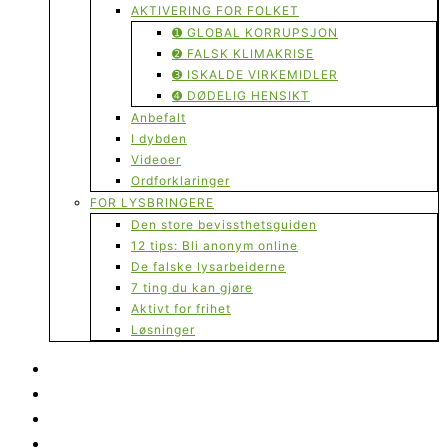
AKTIVERING FOR FOLKET
➊ GLOBAL KORRUPSJON
➋ FALSK KLIMAKRISE
➌ ISKALDE VIRKEMIDLER
➍ DØDELIG HENSIKT
Anbefalt
I dybden
Videoer
Ordforklaringer
FOR LYSBRINGERE
Den store bevissthetsguiden
12 tips: Bli anonym online
De falske lysarbeiderne
7 ting du kan gjøre
Aktivt for frihet
Løsninger