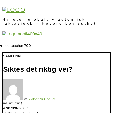
Nyheter globalt + autentisk
faktasjekk = Høyere bevissthet
SAMFUNN
Siktes det riktig vei?
AV
JOHANNES KVAM
04. 02. 2013
4.9K VISNINGER
16 MINUTTER LESETID