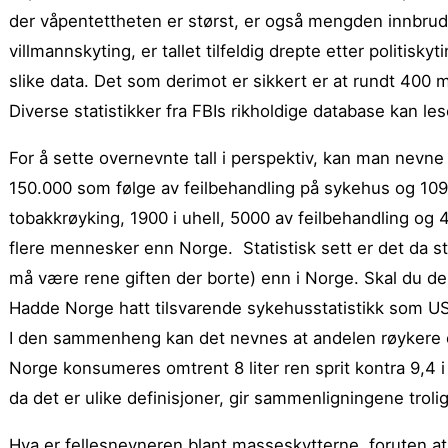
der våpentettheten er størst, er også mengden innbrudd,
villmannskyting, er tallet tilfeldig drepte etter politisky
slike data. Det som derimot er sikkert er at rundt 400 me
Diverse statistikker fra FBIs rikholdige database kan le
For å sette overnevnte tall i perspektiv, kan man nevne 
150.000 som følge av feilbehandling på sykehus og 109.
tobakkrøyking, 1900 i uhell, 5000 av feilbehandling og
flere mennesker enn Norge. Statistisk sett er det da stø
må være rene giften der borte) enn i Norge. Skal du der
Hadde Norge hatt tilsvarende sykehusstatistikk som USA
I den sammenheng kan det nevnes at andelen røykere er
Norge konsumeres omtrent 8 liter ren sprit kontra 9,4 i 
da det er ulike definisjoner, gir sammenligningene trolig
Hva er fellesnevneren blant masseskytterne, foruten at d