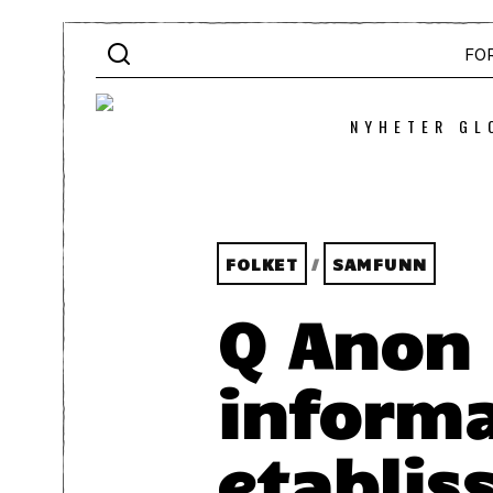
FO
NYHETER GL
FOLKET
/
SAMFUNN
Q Anon 
inform
etablis