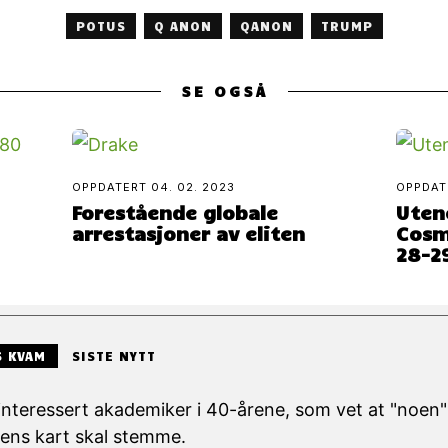
POTUS
Q ANON
QANON
TRUMP
SE OGSÅ
OPPDATERT
04. 02. 2023
OPPDA
Forestående globale
Uten
arrestasjoner av eliten
Cosm
28-2
 KVAM
SISTE NYTT
teressert akademiker i 40-årene, som vet at "noen" 
tens kart skal stemme.