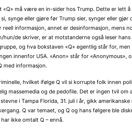
at «Q» må være en in-sider hos Trump. Dette er lett
, synge eller gjøre før Trump sier, synger eller gjør 
r reell informasjon, annet er desinformasjon, mens noe
n/hun/de skriver, er at motstanderne også leser hans
gruppe, og hva bokstaven «Q» egentlig står for, men d
ringen innenfor USA. «Anon» står for «Anonymous», 
Q med informasjon.
elle, hvilket ifølge Q vil si korrupte folk innen polit
elig massemedia og de pedofile. Det er ingen tvil om
tevne i Tampa Florida, 31. juli i år, gikk amerikanske
rkergang. Q var temaet, og Q og hans følgere ble diskr
har ikke omtalt Q – ennå.