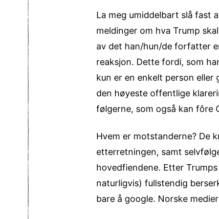
La meg umiddelbart slå fast 
meldinger om hva Trump skal si
av det han/hun/de forfatter e
reaksjon. Dette fordi, som ha
kun er en enkelt person eller 
den høyeste offentlige klare
følgerne, som også kan fôre 
Hvem er motstanderne? De krimin
etterretningen, samt selvfølg
hovedfiendene. Etter Trumps s
naturligvis) fullstendig berse
bare å google. Norske medier 