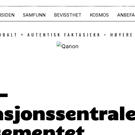
RSIDEN
SAMFUNN
BEVISSTHET
KOSMOS
ANBEFA
OBALT + AUTENTISK FAKTASJEKK = HØYERE
–
asjonssentral
sementet