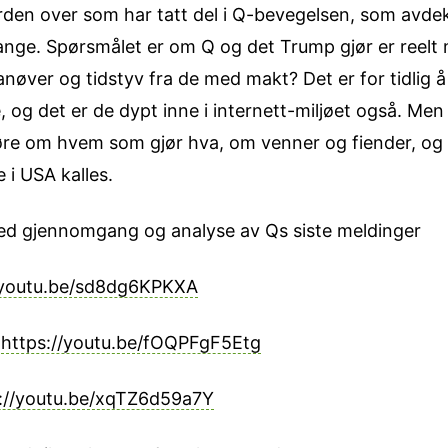
den over som har tatt del i Q-bevegelsen, som avdekk
nge. Spørsmålet er om Q og det Trump gjør er reelt m
øver og tidstyv fra de med makt? Det er for tidlig å
, og det er de dypt inne i internett-miljøet også. Men
 høre om hvem som gjør hva, om venner og fiender, o
 i USA kalles.
ed gjennomgang og analyse av Qs siste meldinger
/youtu.be/sd8dg6KPKXA
:
https://youtu.be/fOQPFgF5Etg
://youtu.be/xqTZ6d59a7Y