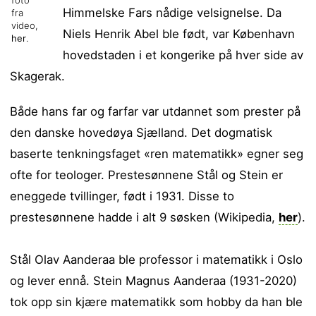
Himmelske Fars nådige velsignelse. Da
fra
video,
Niels Henrik Abel ble født, var København
her
.
hovedstaden i et kongerike på hver side av
Skagerak.
Både hans far og farfar var utdannet som prester på
den danske hovedøya Sjælland. Det dogmatisk
baserte tenkningsfaget «ren matematikk» egner seg
ofte for teologer. Prestesønnene Stål og Stein er
eneggede tvillinger, født i 1931. Disse to
prestesønnene hadde i alt 9 søsken (Wikipedia,
her
).
Stål Olav Aanderaa ble professor i matematikk i Oslo
og lever ennå. Stein Magnus Aanderaa (1931-2020)
tok opp sin kjære matematikk som hobby da han ble