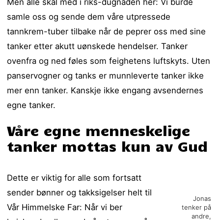
Men alle skal med i riks-dugnaden her: Vi burde
samle oss og sende dem våre utpressede
tannkrem-tuber tilbake når de peprer oss med sine
tanker etter akutt uønskede hendelser. Tanker
ovenfra og ned føles som feighetens luftskyts. Uten
panservogner og tanks er munnleverte tanker ikke
mer enn tanker. Kanskje ikke engang avsendernes
egne tanker.
Våre egne menneskelige
tanker mottas kun av Gud
Dette er viktig for alle som fortsatt
sender bønner og takksigelser helt til
Jonas
Vår Himmelske Far: Når vi ber
tenker på
andre,