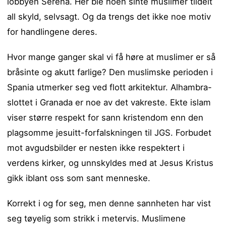
lobbyen Serena. Her ble noen sinte muslimer tildelt
all skyld, selvsagt. Og da trengs det ikke noe motiv
for handlingene deres.
Hvor mange ganger skal vi få høre at muslimer er så
bråsinte og akutt farlige? Den muslimske perioden i
Spania utmerker seg ved flott arkitektur. Alhambra-
slottet i Granada er noe av det vakreste. Ekte islam
viser større respekt for sann kristendom enn den
plagsomme jesuitt-forfalskningen til JGS. Forbudet
mot avgudsbilder er nesten ikke respektert i
verdens kirker, og unnskyldes med at Jesus Kristus
gikk iblant oss som sant menneske.
Korrekt i og for seg, men denne sannheten har vist
seg tøyelig som strikk i metervis. Muslimene