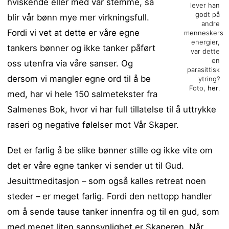
hviskende eller med vår stemme, så
lever han
godt på
blir vår bønn mye mer virkningsfull.
andre
Fordi vi vet at dette er våre egne
menneskers
energier,
tankers bønner og ikke tanker påført
var dette
en
oss utenfra via våre sanser. Og
parasittisk
dersom vi mangler egne ord til å be
ytring?
Foto,
her
.
med, har vi hele 150 salmetekster fra
Salmenes Bok, hvor vi har full tillatelse til å uttrykke
raseri og negative følelser mot Vår Skaper.
Det er farlig å be slike bønner stille og ikke vite om
det er våre egne tanker vi sender ut til Gud.
Jesuittmeditasjon – som også kalles retreat noen
steder – er meget farlig. Fordi den nettopp handler
om å sende tause tanker innenfra og til en gud, som
med meget liten sannsynlighet er Skaperen. Når