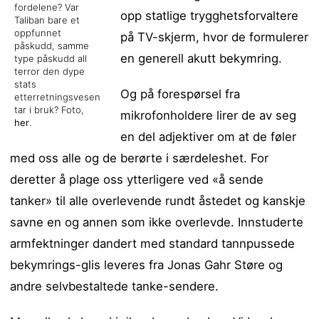
fordelene? Var
opp statlige trygghetsforvaltere
Taliban bare et
oppfunnet
på TV-skjerm, hvor de formulerer
påskudd, samme
en generell akutt bekymring.
type påskudd all
terror den dype
stats
Og på forespørsel fra
etterretningsvesen
tar i bruk? Foto,
mikrofonholdere lirer de av seg
her
.
en del adjektiver om at de føler
med oss alle og de berørte i særdeleshet. For
deretter å plage oss ytterligere ved «å sende
tanker» til alle overlevende rundt åstedet og kanskje
savne en og annen som ikke overlevde. Innstuderte
armfektninger dandert med standard tannpussede
bekymrings-glis leveres fra Jonas Gahr Støre og
andre selvbestaltede tanke-sendere.