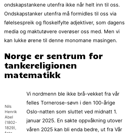
ondskapstankene utenfra ikke når helt inn til oss.
Ondskapstanker utenfra må formidles til oss via
følelsespreik og floskelfylte adjektiver, som dagens
media og maktutøvere overøser oss med. Men vi
kan lukke ørene til denne monomane masingen.
Norge er sentrum for
tankereligionen
matematikk
Vi nordmenn ble ikke brå-vekket fra vår
felles Tornerose-søvn i den 100-årige
Nils
Oslo-natten som sluttet ved midnatt 1.
Henrik
Abel
januar 2025. En sakte oppvåkning utover
(1802-
1829),
våren 2025 kan bli enda bedre, ut fra Vår
foto