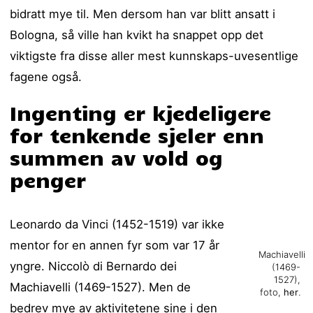
bidratt mye til. Men dersom han var blitt ansatt i
Bologna, så ville han kvikt ha snappet opp det
viktigste fra disse aller mest kunnskaps-uvesentlige
fagene også.
Ingenting er kjedeligere
for tenkende sjeler enn
summen av vold og
penger
Leonardo da Vinci (1452-1519) var ikke
mentor for en annen fyr som var 17 år
Machiavelli
yngre. Niccolò di Bernardo dei
(1469-
1527),
Machiavelli (1469-1527). Men de
foto,
her
.
bedrev mye av aktivitetene sine i den