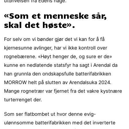
utdrivelsen fra Edens hage.
«Som et menneske sår,
skal det høste».
For selv om vi bønder gjør det vi kan for å få
kjernesunne avlinger, har vi ikke kontroll over
rognebærene. «Høyt henger de, og sure er de»
kunne en nedlatende statsfyr ha sagt i Arendal da
han grunnla den ondskapsfulle batterifabrikken
MORROW helt på slutten av Arendalsuka 2024.
Mange rognetrær var fjernet fra det vakre kystnære
turterrenget der.
Som ser flatbombet ut hvor denne evig-
ulønnsomme batterifabrikken med det inverterte