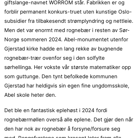
giftslange-navnet WORROM står. Fabrikken er og
forblir permanent konkurs-truet uten kunstige Oslo-
subsidier fra tilbakesendt strømplyndring og nettleie.
Men det var enormt med rognebær i resten av Sør-
Norge sommeren 2024. Abel-monumentet utenfor
Gjerstad kirke hadde en lang rekke av bugnende
rognebær-trær ovenfor seg i den solfylte
sørhellinga. Her vokste vår største matematiker opp
som guttunge. Den tynt befolkede kommunen
Gjerstad har heldigvis sin egen fine ungdomsskole,
Abel skole heter den.
Det ble en fantastisk eplehøst i 2024 fordi
rognebærmøllen overså alle eplene. Det gjør den når
den har nok av rognebær å forsyne/forsure seg
med. Pengefyrstene som kresent leter fram alle