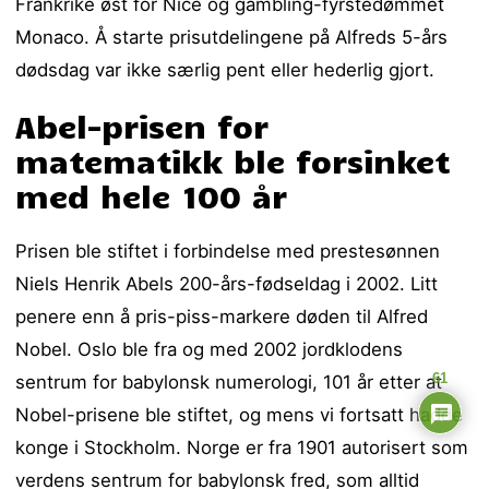
Frankrike øst for Nice og gambling-fyrstedømmet
Monaco. Å starte prisutdelingene på Alfreds 5-års
dødsdag var ikke særlig pent eller hederlig gjort.
Abel-prisen for
matematikk ble forsinket
med hele 100 år
Prisen ble stiftet i forbindelse med prestesønnen
Niels Henrik Abels 200-års-fødseldag i 2002. Litt
penere enn å pris-piss-markere døden til Alfred
Nobel. Oslo ble fra og med 2002 jordklodens
61
sentrum for babylonsk numerologi, 101 år etter at
Nobel-prisene ble stiftet, og mens vi fortsatt hadde
konge i Stockholm. Norge er fra 1901 autorisert som
verdens sentrum for babylonsk fred, som alltid