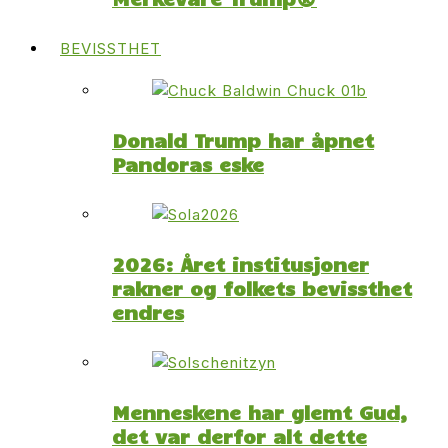
BEVISSTHET
Donald Trump har åpnet
Pandoras eske
2026: Året institusjoner
rakner og folkets bevissthet
endres
Menneskene har glemt Gud,
det var derfor alt dette