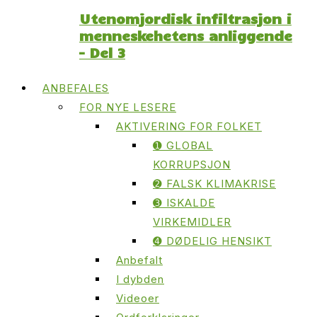
Utenomjordisk infiltrasjon i
menneskehetens anliggende
– Del 3
ANBEFALES
FOR NYE LESERE
AKTIVERING FOR FOLKET
➊ GLOBAL
KORRUPSJON
➋ FALSK KLIMAKRISE
➌ ISKALDE
VIRKEMIDLER
➍ DØDELIG HENSIKT
Anbefalt
I dybden
Videoer