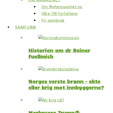
Om Nyhetsspeilet.no
Våre 118 forfattere
Fri gjenbruk
SAMFUNN
Historien om dr Reiner
Fuellmich
Norges verste brann – ekte
eller krig mot innbyggerne?
Merkevare Trump®