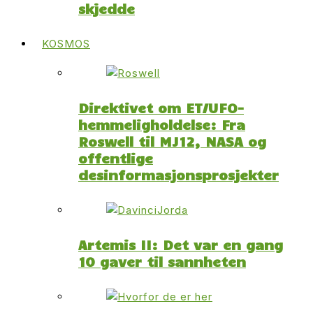
skjedde
KOSMOS
Direktivet om ET/UFO-
hemmeligholdelse: Fra
Roswell til MJ12, NASA og
offentlige
desinformasjonsprosjekter
Artemis II: Det var en gang
10 gaver til sannheten