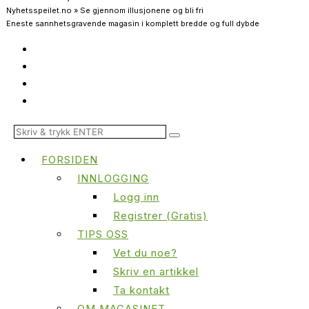
Nyhetsspeilet.no » Se gjennom illusjonene og bli fri
Eneste sannhetsgravende magasin i komplett bredde og full dybde
FORSIDEN
INNLOGGING
Logg inn
Registrer (Gratis)
TIPS OSS
Vet du noe?
Skriv en artikkel
Ta kontakt
OM MAGASINET