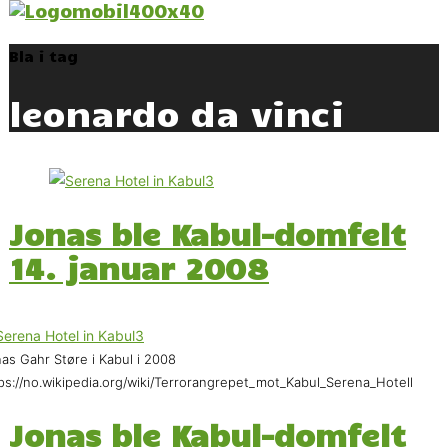
Bla i tag
leonardo da vinci
Jonas ble Kabul-domfelt
14. januar 2008
as Gahr Støre i Kabul i 2008
ps://no.wikipedia.org/wiki/Terrorangrepet_mot_Kabul_Serena_Hotell
Jonas ble Kabul-domfelt