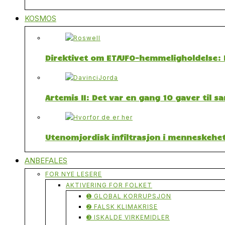
KOSMOS
Direktivet om ET/UFO-hemmeligholdelse: F
Artemis II: Det var en gang 10 gaver til 
Utenomjordisk infiltrasjon i menneskehet
ANBEFALES
FOR NYE LESERE
AKTIVERING FOR FOLKET
➊ GLOBAL KORRUPSJON
➋ FALSK KLIMAKRISE
➌ ISKALDE VIRKEMIDLER