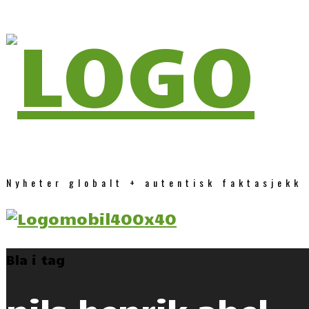
Nyheter globalt + autentisk faktasjekk
Bla i tag
nils henrik abel