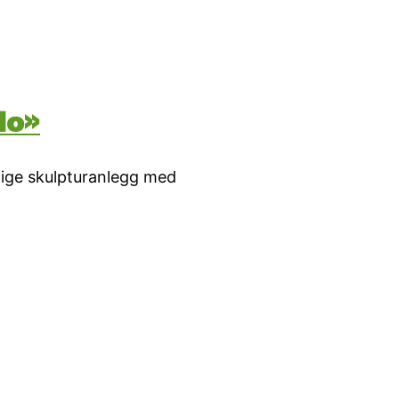
lo»
tige skulpturanlegg med