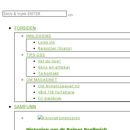
FORSIDEN
INNLOGGING
Logg inn
Registrer (Gratis)
TIPS OSS
Vet du noe?
Skriv en artikkel
Ta kontakt
OM MAGASINET
Om Nyhetsspeilet.no
Våre 118 forfattere
Fri gjenbruk
SAMFUNN
Historien om dr Reiner Fuellmich