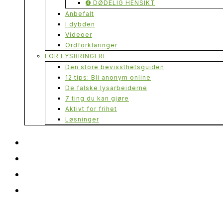
➍ DØDELIG HENSIKT
Anbefalt
I dybden
Videoer
Ordforklaringer
FOR LYSBRINGERE
Den store bevissthetsguiden
12 tips: Bli anonym online
De falske lysarbeiderne
7 ting du kan gjøre
Aktivt for frihet
Løsninger