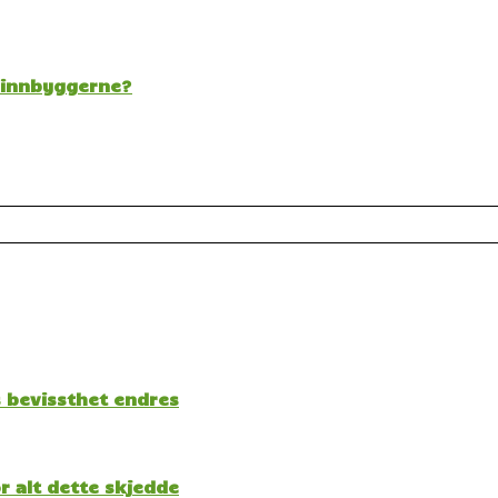
t innbyggerne?
s bevissthet endres
 alt dette skjedde