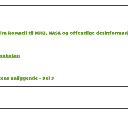
ra Roswell til MJ12, NASA og offentlige desinformas
sannheten
ens anliggende – Del 3