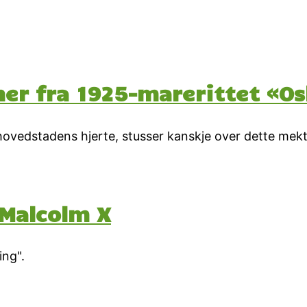
ner fra 1925-marerittet «Os
 hovedstadens hjerte, stusser kanskje over dette mek
 Malcolm X
ing".