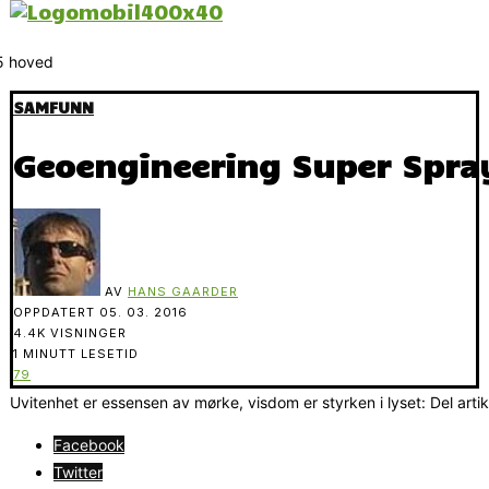
SAMFUNN
Geoengineering Super Spra
AV
HANS GAARDER
OPPDATERT
05. 03. 2016
4.4K VISNINGER
1 MINUTT LESETID
79
Uvitenhet er essensen av mørke, visdom er styrken i lyset: Del arti
Facebook
Twitter