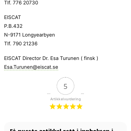
Tlf. 776 20730
EISCAT
P.B.432
N-9171 Longyearbyen
Tlf. 790 21236
EISCAT Director Dr. Esa Turunen ( finsk )
Esa.Turunen@eiscat.se
5
Artikkelvurdering
Få nyeste artikkel rett i innboksen i