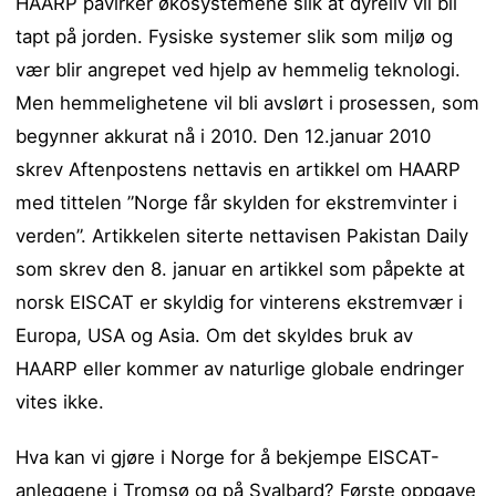
HAARP påvirker økosystemene slik at dyreliv vil bli
tapt på jorden. Fysiske systemer slik som miljø og
vær blir angrepet ved hjelp av hemmelig teknologi.
Men hemmelighetene vil bli avslørt i prosessen, som
begynner akkurat nå i 2010. Den 12.januar 2010
skrev Aftenpostens nettavis en artikkel om HAARP
med tittelen ”Norge får skylden for ekstremvinter i
verden”. Artikkelen siterte nettavisen Pakistan Daily
som skrev den 8. januar en artikkel som påpekte at
norsk EISCAT er skyldig for vinterens ekstremvær i
Europa, USA og Asia. Om det skyldes bruk av
HAARP eller kommer av naturlige globale endringer
vites ikke.
Hva kan vi gjøre i Norge for å bekjempe EISCAT-
anleggene i Tromsø og på Svalbard? Første oppgave