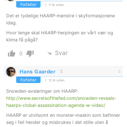
Forfatter
11 år siden
Det er tydelige HAARP-mønstre i skyformasjonene
idag.
Hvor lenge skal HAARP-herpingen av vårt vær og
klima få pågå?
Svar
0
Hans Gaarder
Forfatter
12 år siden
Snowden-avsløringer om HAARP:
http://www.secretsofthefed.com/snowden-reveals-
haarps-clobal-assassination-agenda-w-video/
HAARP er utvilsomt en monster-maskin som befinner
seg i feil hender og misbrukes i det stille uten å