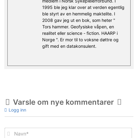
medlem i Norsk Sykepleierforbund. I
1995 ble jeg klar over at verden egentlig
ble styrt av en hemmelig maktelite. I
2008 gav jeg ut en bok, som heter "
Tors hammer. Geofysiske våpen, en
realitet eller science - fiction. HAARP i
Norge ". Er mor til to voksne døttre og
gift med en datakonsulent.
Varsle om nye kommentarer
Logg inn
Na