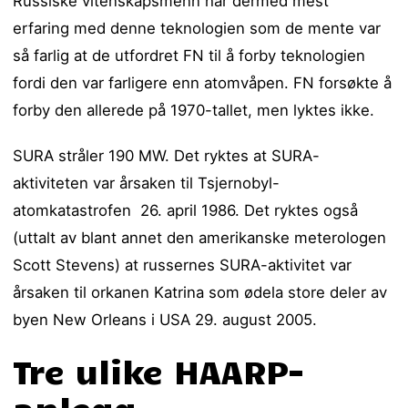
Russiske vitenskapsmenn har dermed mest
erfaring med denne teknologien som de mente var
så farlig at de utfordret FN til å forby teknologien
fordi den var farligere enn atomvåpen. FN forsøkte å
forby den allerede på 1970-tallet, men lyktes ikke.
SURA stråler 190 MW. Det ryktes at SURA-
aktiviteten var årsaken til Tsjernobyl-
atomkatastrofen 26. april 1986. Det ryktes også
(uttalt av blant annet den amerikanske meterologen
Scott Stevens) at russernes SURA-aktivitet var
årsaken til orkanen Katrina som ødela store deler av
byen New Orleans i USA 29. august 2005.
Tre ulike HAARP-
anlegg