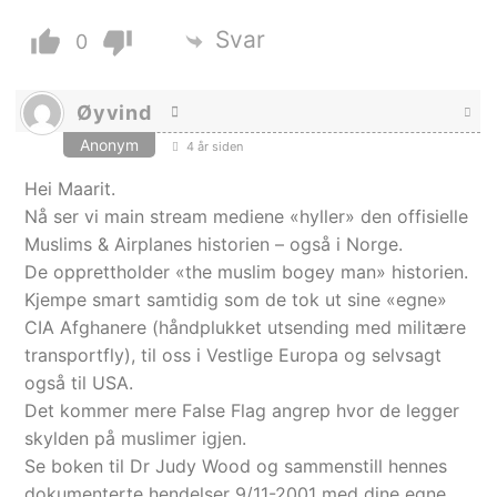
Svar
0
Øyvind
Anonym
4 år siden
Hei Maarit.
Nå ser vi main stream mediene «hyller» den offisielle
Muslims & Airplanes historien – også i Norge.
De opprettholder «the muslim bogey man» historien.
Kjempe smart samtidig som de tok ut sine «egne»
CIA Afghanere (håndplukket utsending med militære
transportfly), til oss i Vestlige Europa og selvsagt
også til USA.
Det kommer mere False Flag angrep hvor de legger
skylden på muslimer igjen.
Se boken til Dr Judy Wood og sammenstill hennes
dokumenterte hendelser 9/11-2001 med dine egne