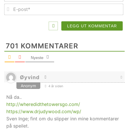
E-
po
701
KOMMENTARER
Nyeste
Øyvind
Anonym
4 år siden
Nå da..
http://wheredidthetowersgo.com/
https://www.drjudywood.com/wp/
Sven Inge; fint om du slipper inn mine kommentarer
på speilet.