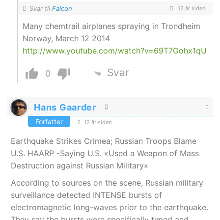
Svar til
Falcon
12 år siden
Many chemtrail airplanes spraying in Trondheim
Norway, March 12 2014
http://www.youtube.com/watch?v=69T7Gohx1qU
Svar
0
Hans Gaarder
Forfatter
12 år siden
Earthquake Strikes Crimea; Russian Troops Blame
U.S. HAARP -Saying U.S. «Used a Weapon of Mass
Destruction against Russian Military»
According to sources on the scene, Russian military
surveillance detected INTENSE bursts of
electromagnetic long-waves prior to the earthquake.
They say the bursts were specifically timed and