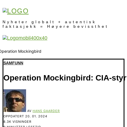
Nyheter globalt + autentisk
faktasjekk = Høyere bevissthet
SAMFUNN
Operation Mockingbird: CIA-styr
AV
HANS GAARDER
OPPDATERT
20. 01. 2024
8.3K VISNINGER
9 MINUTTER LESETID