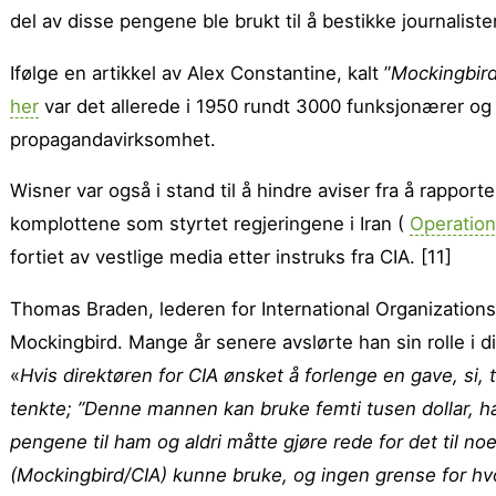
del av disse pengene ble brukt til å bestikke journaliste
Ifølge en artikkel av Alex Constantine, kalt ”
Mockingbird
her
var det allerede i 1950 rundt 3000 funksjonærer og 
propagandavirksomhet.
Wisner var også i stand til å hindre aviser fra å rappor
komplottene som styrtet regjeringene i Iran (
Operation
fortiet av vestlige media etter instruks fra CIA. [11]
Thomas Braden, lederen for International Organizations Di
Mockingbird. Mange år senere avslørte han sin rolle i 
«
Hvis direktøren for CIA ønsket å forlenge en gave, si, 
tenkte; ”Denne mannen kan bruke femti tusen dollar, h
pengene til ham og aldri måtte gjøre rede for det til n
(Mockingbird/CIA) kunne bruke, og ingen grense for h