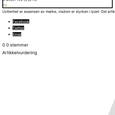
60
Uvitenhet er essensen av mørke, visdom er styrken i lyset: Del arti
Facebook
Twitter
Email
0
0
stemmer
Artikkelvurdering