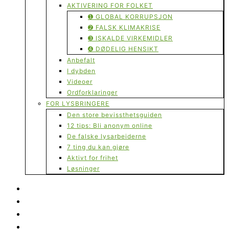
AKTIVERING FOR FOLKET
➊ GLOBAL KORRUPSJON
➋ FALSK KLIMAKRISE
➌ ISKALDE VIRKEMIDLER
➍ DØDELIG HENSIKT
Anbefalt
I dybden
Videoer
Ordforklaringer
FOR LYSBRINGERE
Den store bevissthetsguiden
12 tips: Bli anonym online
De falske lysarbeiderne
7 ting du kan gjøre
Aktivt for frihet
Løsninger