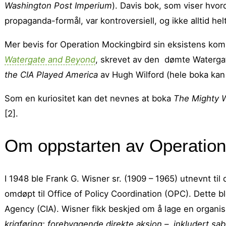
Washington Post Imperium
). Davis bok, som viser hvord
propaganda-formål, var kontroversiell, og ikke alltid hel
Mer bevis for Operation Mockingbird sin eksistens k
Watergate
and Beyond
, skrevet av den dømte Waterga
the CIA Played America
av Hugh Wilford (hele boka kan 
Som en kuriositet kan det nevnes at boka
The Mighty W
[2].
Om oppstarten av Operation
I 1948 ble Frank G. Wisner sr. (1909 – 1965) utnevnt til 
omdøpt til Office of Policy Coordination (OPC). Dette b
Agency (CIA). Wisner fikk beskjed om å lage en organ
krigføring; forebyggende direkte aksjon – inkludert sabo