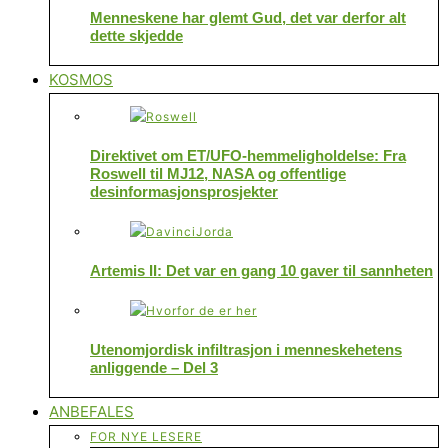
Menneskene har glemt Gud, det var derfor alt
dette skjedde
KOSMOS
Direktivet om ET/UFO-hemmeligholdelse: Fra
Roswell til MJ12, NASA og offentlige
desinformasjonsprosjekter
Artemis II: Det var en gang 10 gaver til sannheten
Utenomjordisk infiltrasjon i menneskehetens
anliggende – Del 3
ANBEFALES
FOR NYE LESERE