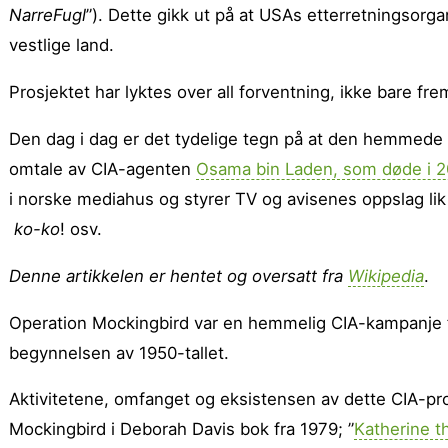
NarreFugl
”). Dette gikk ut på at USAs etterretningsorga
vestlige land.
Prosjektet har lyktes over all forventning, ikke bare fre
Den dag i dag er det tydelige tegn på at den hemmede 
omtale av CIA-agenten
Osama bin Laden, som døde i 
i norske mediahus og styrer TV og avisenes oppslag lik
ko-ko
! osv.
Denne artikkelen er hentet og oversatt fra
Wikipedia
.
Operation Mockingbird var en hemmelig CIA-kampanje f
begynnelsen av 1950-tallet.
Aktivitetene, omfanget og eksistensen av dette CIA-pro
Mockingbird i Deborah Davis bok fra 1979; ”
Katherine t