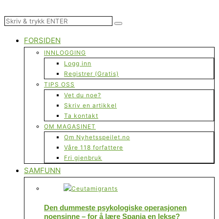
FORSIDEN
INNLOGGING
Logg inn
Registrer (Gratis)
TIPS OSS
Vet du noe?
Skriv en artikkel
Ta kontakt
OM MAGASINET
Om Nyhetsspeilet.no
Våre 118 forfattere
Fri gjenbruk
SAMFUNN
Den dummeste psykologiske operasjonen
noensinne – for å lære Spania en lekse?