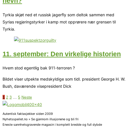
hevn?
Tyrkia skjøt ned et russisk jagerfly som deltok sammen med
Syrias regjeringstyrker i kamp mot opprørere nær grensen til
Tyrkia.
11. september: Den virkelige historien
Hvem stod egentlig bak 911-terroren ?
Bildet viser utpekte medskyldige som tidl. president George H. W.
Bush, daværende visepresident Dick
1
2
3
…
5
Neste
Autentisk faktasjekker siden 2009
Nyhetsspeilet.no » Se gjennom illusjonene og bli fri
Eneste sannhetsgravende magasin i komplett bredde og full dybde