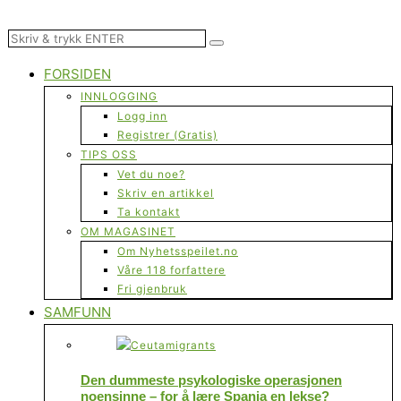
FORSIDEN
INNLOGGING
Logg inn
Registrer (Gratis)
TIPS OSS
Vet du noe?
Skriv en artikkel
Ta kontakt
OM MAGASINET
Om Nyhetsspeilet.no
Våre 118 forfattere
Fri gjenbruk
SAMFUNN
Den dummeste psykologiske operasjonen
noensinne – for å lære Spania en lekse?