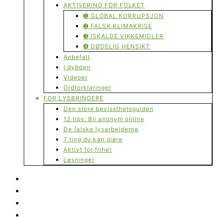
AKTIVERING FOR FOLKET
➊ GLOBAL KORRUPSJON
➋ FALSK KLIMAKRISE
➌ ISKALDE VIRKEMIDLER
➍ DØDELIG HENSIKT
Anbefalt
I dybden
Videoer
Ordforklaringer
FOR LYSBRINGERE
Den store bevissthetsguiden
12 tips: Bli anonym online
De falske lysarbeiderne
7 ting du kan gjøre
Aktivt for frihet
Løsninger