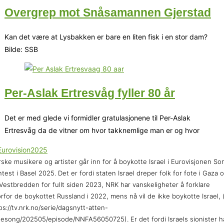
Overgrep mot Snåsamannen Gjerstad
Kan det være at Lysbakken er bare en liten fisk i en stor dam?
Bilde: SSB
Per-Aslak Ertresvåg fyller 80 år
Det er med glede vi formidler gratulasjonene til Per-Aslak
Ertresvåg da de vitner om hvor takknemlige man er og hvor
ske musikere og artister går inn for å boykotte Israel i Eurovisjonen So
test i Basel 2025. Det er fordi staten Israel dreper folk for fote i Gaza 
Vestbredden for fullt siden 2023, NRK har vanskeligheter å forklare
rfor de boykottet Russland i 2022, mens nå vil de ikke boykotte Israel, 
ps://tv.nrk.no/serie/dagsnytt-atten-
sesong/202505/episode/NNFA56050725). Er det fordi Israels sionister h