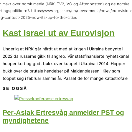
r makt over norsk media (NRK, TV2, VG og Aftenposten) og de norske
rtingspolitikere?: https://www.srgssr.ch/en/news-media/news/eurovision
g-contest-2025-now-its-up-to-the-cities
Kast Israel ut av Eurovisjon
Underlig at NRK går hårdt ut med at krigen i Ukraina begynte i
2022 da russerne gikk til angrep. Vår statsfinansierte nyhetskanal
hopper kort og godt bukk over kuppet i Ukraina i 2014. Hopper
bukk over de brutale hendelser på Majdanplassen i Kiev som
toppet seg i februar samme år. Passet de for mange katastrofale
SE OGSÅ
Per-Aslak Ertresvåg anmelder PST og
myndighetene