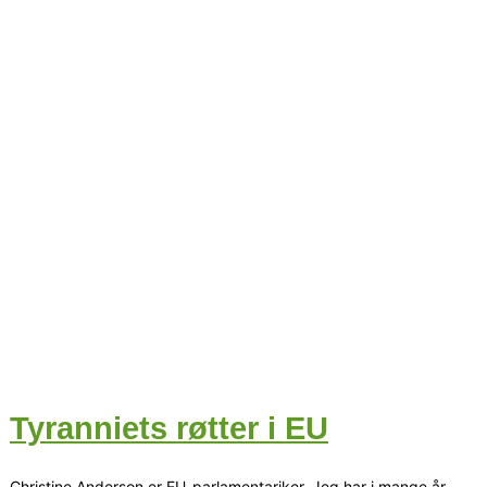
Tyranniets røtter i EU
Christine Anderson er EU-parlamentariker. Jeg har i mange år