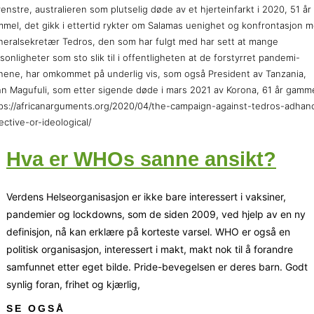
 venstre, australieren som plutselig døde av et hjerteinfarkt i 2020, 51 år
mel, det gikk i ettertid rykter om Salamas uenighet og konfrontasjon 
eralsekretær Tedros, den som har fulgt med har sett at mange
sonligheter som sto slik til i offentligheten at de forstyrret pandemi-
nene, har omkommet på underlig vis, som også President av Tanzania,
n Magufuli, som etter sigende døde i mars 2021 av Korona, 61 år gamme
ps://africanarguments.org/2020/04/the-campaign-against-tedros-adha
ective-or-ideological/
Hva er WHOs sanne ansikt?
Verdens Helseorganisasjon er ikke bare interessert i vaksiner,
pandemier og lockdowns, som de siden 2009, ved hjelp av en ny
definisjon, nå kan erklære på korteste varsel. WHO er også en
politisk organisasjon, interessert i makt, makt nok til å forandre
samfunnet etter eget bilde. Pride-bevegelsen er deres barn. Godt
synlig foran, frihet og kjærlig,
SE OGSÅ