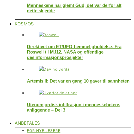
Menneskene har glemt Gud, det var derfor alt
dette skjedde
KOSMOS
Direktivet om ET/UFO-hemmeligholdelse: Fra
Roswell til MJ12, NASA og offentlige
desinformasjonsprosjekter
Artemis II: Det var en gang 10 gaver til sannheten
Utenomjordisk infiltrasjon i menneskehetens
anliggende – Del 3
ANBEFALES
FOR NYE LESERE