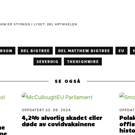
OM ER STYRKEN I LYSET: DEL ARTIKKELEN
ERSON
DEL BIGTREE
DEL MATTHEW BIGTREE
EU
SEVERDIG
THEHIGHWIRE
SE OGSÅ
OPPDATERT
23. 06. 2024
OPPDA
4,2% alvorlig skadet eller
Polak
døde av covidvaksinene
offis
ne
histo
ene