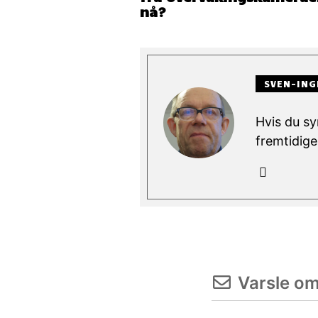
nå?
SVEN-ING
Hvis du sy
fremtidige
Varsle o