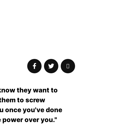
know they want to
l them to screw
you once you've done
ve power over you."