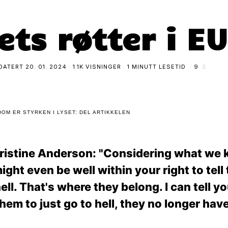
ets røtter i EU
DATERT
20. 01. 2024
1.1K VISNINGER
1 MINUTT LESETID
9
OM ER STYRKEN I LYSET: DEL ARTIKKELEN
ristine Anderson: "Considering what we 
ght even be well within your right to tel
ll. That's where they belong. I can tell 
them to just go to hell, they no longer ha