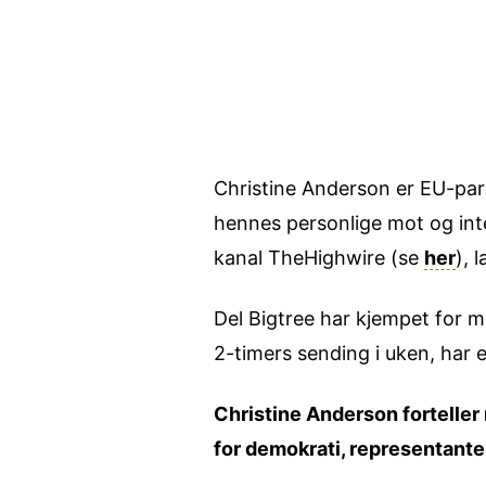
Christine Anderson er EU-parl
hennes personlige mot og inte
kanal TheHighwire (se
her
), 
Del Bigtree har kjempet for 
2-timers sending i uken, har e
Christine Anderson forteller 
for demokrati, representanten