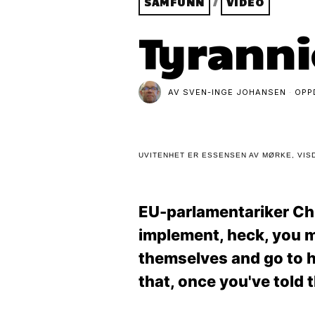
SAMFUNN
/
VIDEO
Tyranni
AV
SVEN-INGE JOHANSEN
OPP
UVITENHET ER ESSENSEN AV MØRKE, VISD
EU-parlamentariker Ch
implement, heck, you mi
themselves and go to he
that, once you've told 