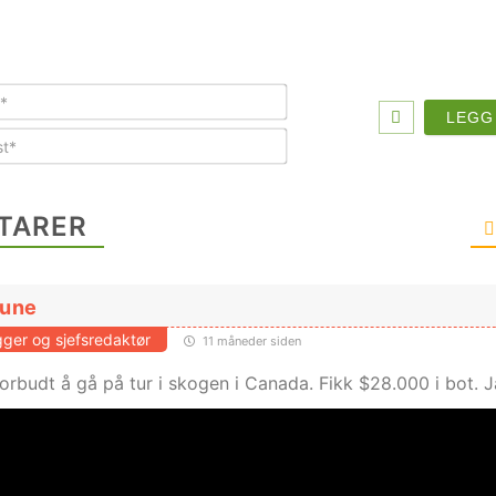
Navn*
E-
post*
TARER
Aune
ger og sjefsredaktør
11 måneder siden
orbudt å gå på tur i skogen i Canada. Fikk $28.000 i bot. Ja,