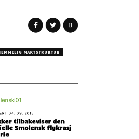
HEMMELIG MAKTSTRUKTUR
TERT
04. 09. 2015
ker tilbakeviser den
ielle Smolensk flykrasj
rie