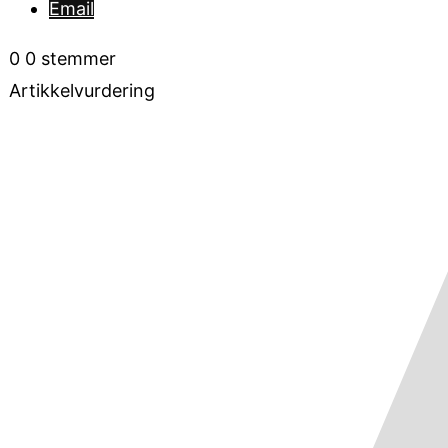
Email
0
0
stemmer
Artikkelvurdering