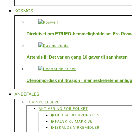
KOSMOS
Direktivet om ET/UFO-hemmeligholdelse: Fra Roswe
Artemis II: Det var en gang 10 gaver til sannheten
Utenomjordisk infiltrasjon i menneskehetens anlig
ANBEFALES
FOR NYE LESERE
AKTIVERING FOR FOLKET
➊ GLOBAL KORRUPSJON
➋ FALSK KLIMAKRISE
➌ ISKALDE VIRKEMIDLER