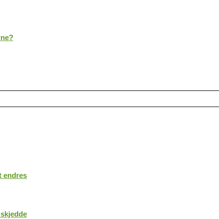
rne?
t endres
 skjedde