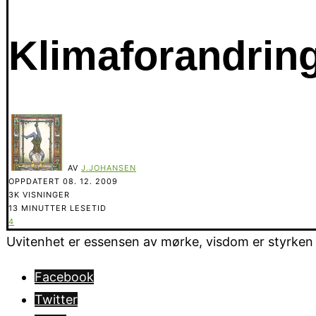
Klimaforandring
AV
J.JOHANSEN
OPPDATERT
08. 12. 2009
3K VISNINGER
13 MINUTTER LESETID
4
Uvitenhet er essensen av mørke, visdom er styrken i 
Facebook
Twitter