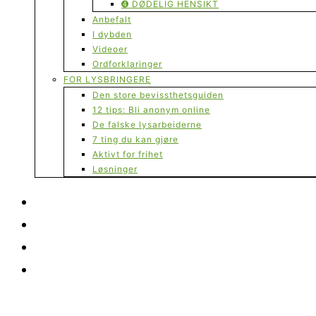
➍ DØDELIG HENSIKT
Anbefalt
I dybden
Videoer
Ordforklaringer
FOR LYSBRINGERE
Den store bevissthetsguiden
12 tips: Bli anonym online
De falske lysarbeiderne
7 ting du kan gjøre
Aktivt for frihet
Løsninger