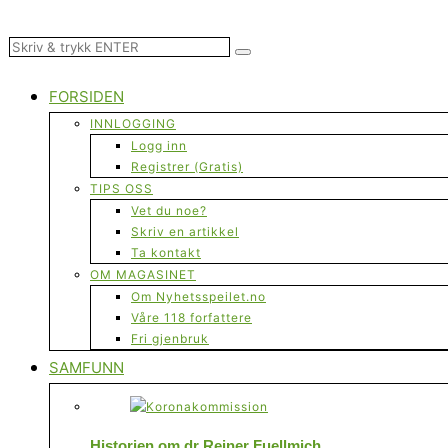
FORSIDEN
INNLOGGING
Logg inn
Registrer (Gratis)
TIPS OSS
Vet du noe?
Skriv en artikkel
Ta kontakt
OM MAGASINET
Om Nyhetsspeilet.no
Våre 118 forfattere
Fri gjenbruk
SAMFUNN
Historien om dr Reiner Fuellmich