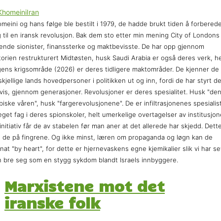
meini og hans følge ble bestilt i 1979, de hadde brukt tiden å forbered
 til en iransk revolusjon. Bak dem sto etter min mening City of Londons
ende sionister, finanssterke og maktbevisste. De har opp gjennom
torien restrukturert Midtøsten, husk Saudi Arabia er også deres verk, h
ens krigsområde (2026) er deres tidligere maktområder. De kjenner de
skjellige lands hovedpersoner i politikken ut og inn, fordi de har styrt d
vis, gjennom generasjoner. Revolusjoner er deres spesialitet. Husk "de
biske våren", husk "fargerevolusjonene". De er infiltrasjonenes spesialist
eget fag i deres spionskoler, helt umerkelige overtagelser av institusjon
initiativ får de av stabelen før man aner at det allerede har skjedd. Dett
 de på fingrene. Og ikke minst, læren om propaganda og løgn kan de
nat "by heart", for dette er hjernevaskens egne kjemikalier slik vi har se
 bre seg som en stygg sykdom blandt Israels innbyggere.
Marxistene mot det
iranske folk