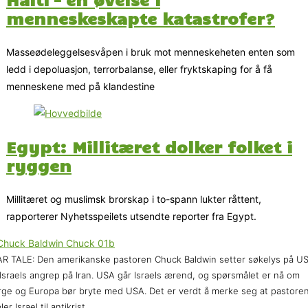
menneskeskapte katastrofer?
Masseødeleggelsesvåpen i bruk mot menneskeheten enten som
ledd i depoluasjon, terrorbalanse, eller fryktskaping for å få
menneskene med på klandestine
Egypt: Millitæret dolker folket i
ryggen
Millitæret og muslimsk brorskap i to-spann lukter råttent,
rapporterer Nyhetsspeilets utsendte reporter fra Egypt.
R TALE: Den amerikanske pastoren Chuck Baldwin setter søkelys på U
Israels angrep på Iran. USA går Israels ærend, og spørsmålet er nå om
ge og Europa bør bryte med USA. Det er verdt å merke seg at pastore
ler Israel til antikrist.