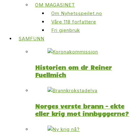
OM MAGASINET
Om Nyhetsspeilet.no
Våre 118 forfattere
Fri gjenbruk
SAMFUNN
Historien om dr Reiner
Fuellmich
Norges verste brann – ekte
eller krig mot innbyggerne?