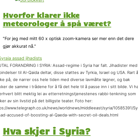
Hvorfor klarer ikke
meteorologer å spå været?
"For jeg med mitt 60 x optisk zoom-kamera ser mer enn det dere
gjør akkurat nå."
TAL FORANDRING I SYRIA: Assad-regime i Syria har falt. Jihadister med
bindelser til Al-Qaida deltar, disse støttes av Tyrkia, Israel og USA. Rart 
ke på, de narrer oss hele tiden med diverse lavmålte løgner, og bak
kker de samme i trådene for å få det hele til å passe inn i sitt bilde. Vi h
erhvert blitt mektig lei av etterretningstjenestenes rabbi-tenkning som
ker av sin livstid på det billigste teater. Foto her:
ps://www.telegraph.co.uk/news/worldnews/middleeast/syria/10585391/Sy
ad-accused-of-boosting-al-Qaeda-with-secret-oil-deals.html
Hva skjer i Syria?