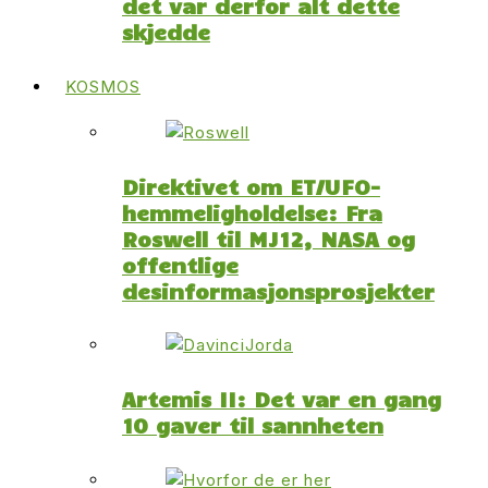
det var derfor alt dette
skjedde
KOSMOS
Direktivet om ET/UFO-
hemmeligholdelse: Fra
Roswell til MJ12, NASA og
offentlige
desinformasjonsprosjekter
Artemis II: Det var en gang
10 gaver til sannheten