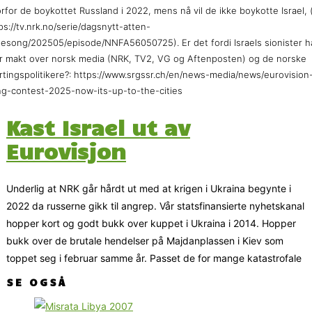
rfor de boykottet Russland i 2022, mens nå vil de ikke boykotte Israel, 
ps://tv.nrk.no/serie/dagsnytt-atten-
sesong/202505/episode/NNFA56050725). Er det fordi Israels sionister h
r makt over norsk media (NRK, TV2, VG og Aftenposten) og de norske
rtingspolitikere?: https://www.srgssr.ch/en/news-media/news/eurovision
g-contest-2025-now-its-up-to-the-cities
Kast Israel ut av
Eurovisjon
Underlig at NRK går hårdt ut med at krigen i Ukraina begynte i
2022 da russerne gikk til angrep. Vår statsfinansierte nyhetskanal
hopper kort og godt bukk over kuppet i Ukraina i 2014. Hopper
bukk over de brutale hendelser på Majdanplassen i Kiev som
toppet seg i februar samme år. Passet de for mange katastrofale
SE OGSÅ