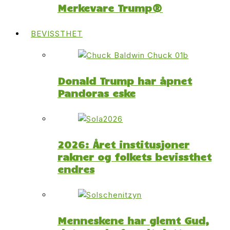
Merkevare Trump®
BEVISSTHET
Donald Trump har åpnet
Pandoras eske
2026: Året institusjoner
rakner og folkets bevissthet
endres
Menneskene har glemt Gud,