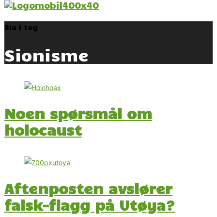
Bla i tag
Sionisme
Noen spørsmål om
holocaust
Aftenposten avslører
falsk-flagg på Utøya?