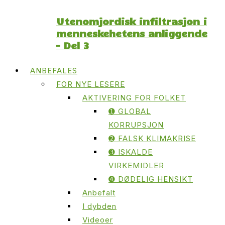
Utenomjordisk infiltrasjon i
menneskehetens anliggende
– Del 3
ANBEFALES
FOR NYE LESERE
AKTIVERING FOR FOLKET
➊ GLOBAL
KORRUPSJON
➋ FALSK KLIMAKRISE
➌ ISKALDE
VIRKEMIDLER
➍ DØDELIG HENSIKT
Anbefalt
I dybden
Videoer