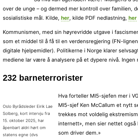
over de unge – og dermed mer kontroll over familien, 
sosialistiske mål. Kilde,
her
, kilde PDF nedlastning,
her
Kommunismen, med sin høyrevridde utgave i fascismen
som et middel til å få til en verdensregjering (FN-lignen
digitale hjelpemidler). Politikerne i Norge klarer selvs
mediene lar være å analysere på et dypere nivå. Ingen 
232 barneterrorister
Hva forteller MI5-sjefen mer i 
MI5-sjef Ken McCallum et nytt 
Oslo Byrådsleder Eirik Lae
Solberg, kort intervju fra
trekkes mot voldelig ekstremisme
15. oktober 2025, har
internett», men sier nettet også 
åpenbart aldri hørt om
som driver dem.»
statens egne (dvs