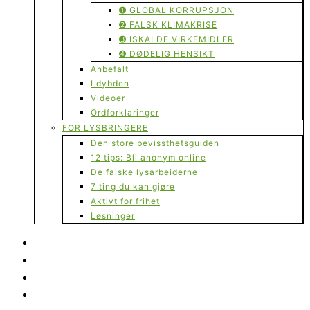
➊ GLOBAL KORRUPSJON
➋ FALSK KLIMAKRISE
➌ ISKALDE VIRKEMIDLER
➍ DØDELIG HENSIKT
Anbefalt
I dybden
Videoer
Ordforklaringer
FOR LYSBRINGERE
Den store bevissthetsguiden
12 tips: Bli anonym online
De falske lysarbeiderne
7 ting du kan gjøre
Aktivt for frihet
Løsninger