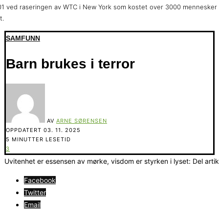
1 ved raseringen av WTC i New York som kostet over 3000 mennesker
t.
SAMFUNN
Barn brukes i terror
AV
ARNE SØRENSEN
OPPDATERT
03. 11. 2025
5 MINUTTER LESETID
3
Uvitenhet er essensen av mørke, visdom er styrken i lyset: Del arti
Facebook
Twitter
Email