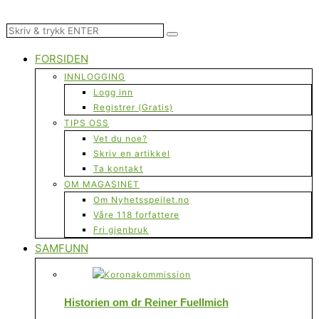
FORSIDEN
INNLOGGING
Logg inn
Registrer (Gratis)
TIPS OSS
Vet du noe?
Skriv en artikkel
Ta kontakt
OM MAGASINET
Om Nyhetsspeilet.no
Våre 118 forfattere
Fri gjenbruk
SAMFUNN
Historien om dr Reiner Fuellmich