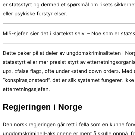
er statsstyrt og dermed et spørsmål om rikets sikkerhet
eller psykiske forstyrrelser.
MI5-sjefen sier det i klartekst selv: – Noe som er
statss
Dette peker på at deler av ungdomskriminaliteten i Nor
statsstyrt eller mer presist styrt av etterretningsorga
up», «false flag», ofte under «stand down order». Med a
“konspirasjonsteori”, det er slik systemet fungerer. Ikke
etterretningssjefen.
Regjeringen i Norge
Den norsk regjeringen går rett i fella som en kunne for
ungdomskriminell-aksjonene er ment å skulle oppnå, for