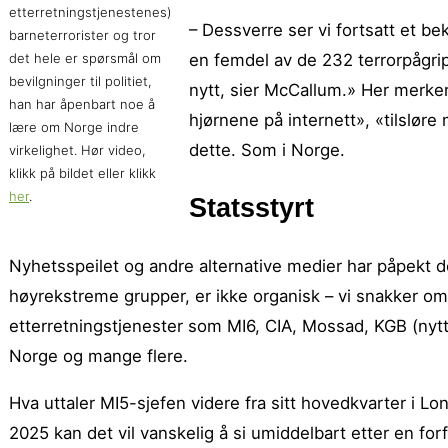
etterretningstjenestenes)
– Dessverre ser vi fortsatt et b
barneterrorister og tror
en femdel av de 232 terrorpågripe
det hele er spørsmål om
bevilgninger til politiet,
nytt, sier McCallum.» Her merker
han har åpenbart noe å
hjørnene på internett», «tilslø
lære om Norge indre
dette. Som i Norge.
virkelighet. Hør video,
klikk på bildet eller klikk
her
.
Statsstyrt
Nyhetsspeilet og andre alternative medier har påpekt d
høyrekstreme grupper, er ikke organisk – vi snakker om
etterretningstjenester som MI6, CIA, Mossad, KGB (nytt
Norge og mange flere.
Hva uttaler MI5-sjefen videre fra sitt hovedkvarter i Lo
2025 kan det vil vanskelig å si umiddelbart etter en fo