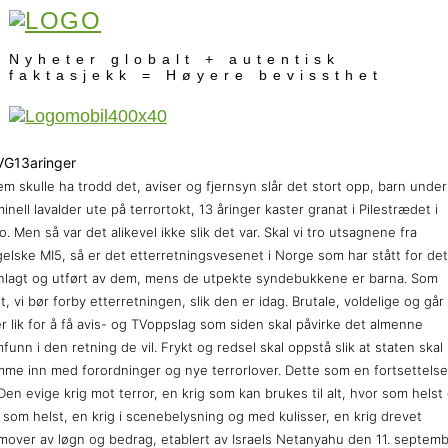
Nyheter globalt + autentisk
faktasjekk = Høyere bevissthet
m skulle ha trodd det, aviser og fjernsyn slår det stort opp, barn under
minell lavalder ute på terrortokt, 13 åringer kaster granat i Pilestrædet i
o. Men så var det alikevel ikke slik det var. Skal vi tro utsagnene fra
elske MI5, så er det etterretningsvesenet i Norge som har stått for det
nlagt og utført av dem, mens de utpekte syndebukkene er barna. Som
t, vi bør forby etterretningen, slik den er idag. Brutale, voldelige og går
r lik for å få avis- og TVoppslag som siden skal påvirke det almenne
funn i den retning de vil. Frykt og redsel skal oppstå slik at staten skal
me inn med forordninger og nye terrorlover. Dette som en fortsettels
Den evige krig mot terror, en krig som kan brukes til alt, hvor som helst
 som helst, en krig i scenebelysning og med kulisser, en krig drevet
mover av løgn og bedrag, etablert av Israels Netanyahu den 11. septem