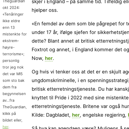
Theguardian
skjer i England – på samme tid. Tilfeldig e
okt 2024:
hjelper oss.
«Tenåringer
ikke eldre
«En femdel av dem som ble pågrepet for terr
enn 13
under 17 år, ifølge sjefen for sikkerhetstj
mistenkte for
dette? Blant annet at britisk etterretningstj
ekstrem-
høyre-
Foxtrot og annet, i England kommer det og
terrorisme»;
Now,
her
.
personlig
tror jeg nok
Og hvis vi tenker oss at det er en skjul
det var MI5
ungdomskriminelle, i en spenningsstrategi,
som sto bak
dem fra
britisk etterretningstjeneste. Du har kans
begynnelsen
knyttet til Pride i 2022 med sine mistenkte,
av…fra
etterretningstjeneste. Britene var også hurt
TheGuardian,
klikk på
Kilde: Dagbladet,
her
, engelske regjering,
bildet eller,
her
.
Så hva kan agendaen være? Muligens å sens