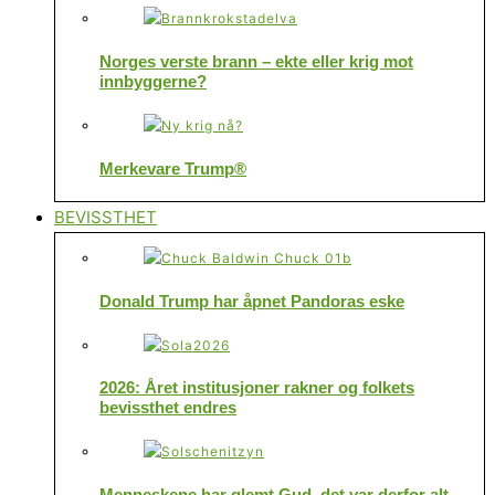
Norges verste brann – ekte eller krig mot
innbyggerne?
Merkevare Trump®
BEVISSTHET
Donald Trump har åpnet Pandoras eske
2026: Året institusjoner rakner og folkets
bevissthet endres
Menneskene har glemt Gud, det var derfor alt