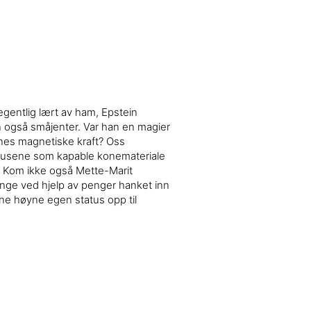
egentlig lært av ham, Epstein
n også småjenter. Var han en magier
enes magnetiske kraft? Oss
ehusene som kapable konemateriale
k? Kom ikke også Mette-Marit
enge ved hjelp av penger hanket inn
unne høyne egen status opp til