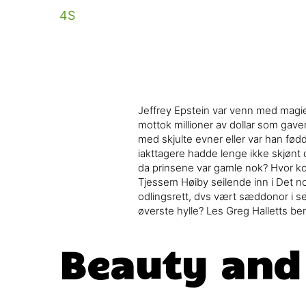
Jeffrey Epstein var venn med magier
mottok millioner av dollar som gav
med skjulte evner eller var han fød
iakttagere hadde lenge ikke skjønt
da prinsene var gamle nok? Hvor kom
Tjessem Høiby seilende inn i Det n
odlingsrett, dvs vært sæddonor i sen
øverste hylle? Les Greg Halletts be
Beauty and 