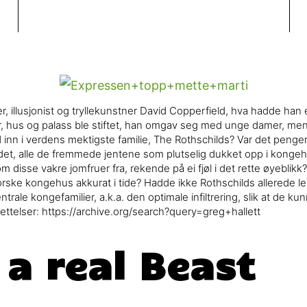
, illusjonist og tryllekunstner David Copperfield, hva hadde han 
er, hus og palass ble stiftet, han omgav seg med unge damer, me
d inn i verdens mektigste familie, The Rothschilds? Var det peng
 det, alle de fremmede jentene som plutselig dukket opp i kong
 disse vakre jomfruer fra, rekende på ei fjøl i det rette øyeblik
orske kongehus akkurat i tide? Hadde ikke Rothschilds allerede l
trale kongefamilier, a.k.a. den optimale infiltrering, slik at de k
rettelser: https://archive.org/search?query=greg+hallett
a real Beast