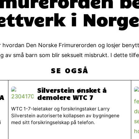
imurerorden be
ettverk i Norge
hvordan Den Norske Frimurerorden og losjer benyttes
av små barn som blir seksuelt misbrukt. I dette tilfel
SE OGSÅ
Silverstein ønsket å
RA
demolere WTC 7
WTC 1-7-leietaker og forsikringstaker Larry
Silverstein autoriserte kollapsen av bygningene
i
med sitt forsikringselskap på telefon.