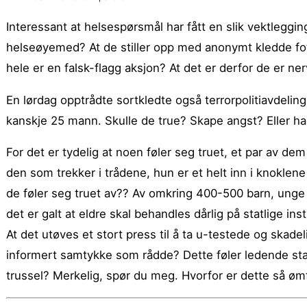
Interessant at helsespørsmål har fått en slik vektleggin
helseøyemed? At de stiller opp med anonymt kledde fo
hele er en falsk-flagg aksjon? At det er derfor de er ne
En lørdag opptrådte sortkledte også terrorpolitiavdel
kanskje 25 mann. Skulle de true? Skape angst? Eller h
For det er tydelig at noen føler seg truet, et par av dem 
den som trekker i trådene, hun er et helt inn i knokle
de føler seg truet av?? Av omkring 400-500 barn, ung
det er galt at eldre skal behandles dårlig på statlige 
At det utøves et stort press til å ta u-testede og skadel
informert samtykke som rådde? Dette føler ledende st
trussel? Merkelig, spør du meg. Hvorfor er dette så ømf