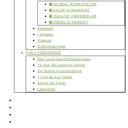
➊ GLOBAL KORRUPSJON
➋ FALSK KLIMAKRISE
➌ ISKALDE VIRKEMIDLER
➍ DØDELIG HENSIKT
Anbefalt
I dybden
Videoer
Ordforklaringer
FOR LYSBRINGERE
Den store bevissthetsguiden
12 tips: Bli anonym online
De falske lysarbeiderne
7 ting du kan gjøre
Aktivt for frihet
Løsninger