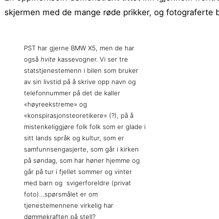
skjermen med de mange røde prikker, og fotograferte b
PST har gjerne BMW X5, men de har
også
hvite
kassevogner. Vi ser tre
statstjenestemenn i bilen som bruker
av sin livstid på å skrive opp navn og
telefonnummer på det de kaller
«høyreekstreme» og
«konspirasjonsteoretikere» (?), på å
mistenkeliggjøre folk folk som er glade i
sitt lands språk og kultur, som er
samfunnsengasjerte, som går i kirken
på søndag, som har høner hjemme og
går på tur i fjellet sommer og vinter
med barn og svigerforeldre (privat
foto)…spørsmålet er om
tjenestemennene virkelig har
dømmekraften på stell?