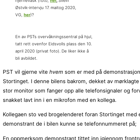
hjernevask (foto,
her
,
Svein
Østvik-intervju 17. maitog 2020,
VG,
her
)?
En av PSTs overvåkningssentral på hjul,
tatt rett ovenfor Eidsvolls plass den 10.
april 2020 (privat foto). De liker ikke å
bli avbildet.
PST vil gjerne vite
hvem
som er med på demonstrasjone
Stortinget. I denne bilens bakrom, dekket av mørklagte r
stor monitor som fanger opp alle telefonsignaler og forv
snakket lavt inn i en mikrofon med en kollega.
Kollegaen sto ved brogelenderet foran Stortinget med
demonstrant de i bilen kunne se telefonnummeret på;
En oppmerksom demonstrant tittet inn igjennom frontrut