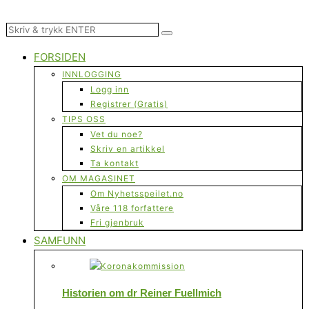
FORSIDEN
INNLOGGING
Logg inn
Registrer (Gratis)
TIPS OSS
Vet du noe?
Skriv en artikkel
Ta kontakt
OM MAGASINET
Om Nyhetsspeilet.no
Våre 118 forfattere
Fri gjenbruk
SAMFUNN
Historien om dr Reiner Fuellmich