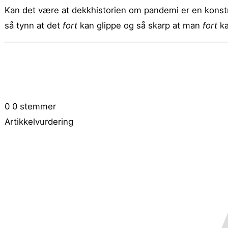
Kan det være at dekkhistorien om pandemi er en konstr
så tynn at det
fort
kan glippe og så skarp at man
fort
ka
0
0
stemmer
Artikkelvurdering