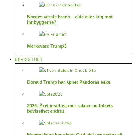
Norges verste brann – ekte eller krig mot
innbyggerne?
Merkevare Trump®
BEVISSTHET
Donald Trump har åpnet Pandoras eske
2026: Året institusjoner rakner og folkets
bevissthet endres
Menneskene har glemt Gud, det var derfor alt