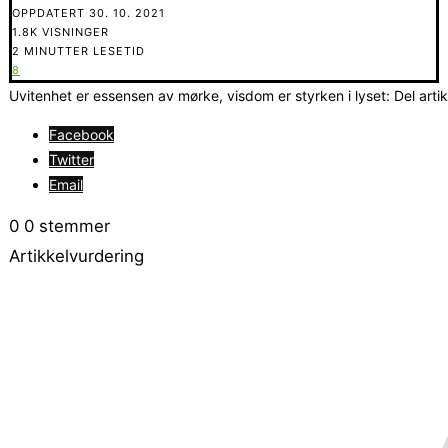
OPPDATERT
30. 10. 2021
1.8K VISNINGER
2 MINUTTER LESETID
8
Uvitenhet er essensen av mørke, visdom er styrken i lyset: Del arti
Facebook
Twitter
Email
0
0
stemmer
Artikkelvurdering