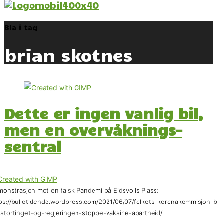
Bla i tag
brian skotnes
Dette er ingen vanlig bil,
men en overvåknings-
sentral
onstrasjon mot en falsk Pandemi på Eidsvolls Plass:
ps://bullotidende.wordpress.com/2021/06/07/folkets-koronakommisjon-b
stortinget-og-regjeringen-stoppe-vaksine-apartheid/