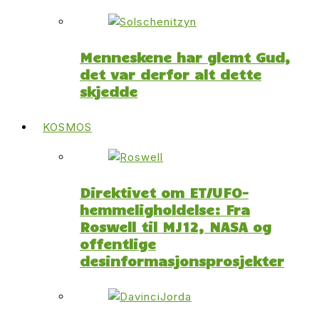
Menneskene har glemt Gud,
det var derfor alt dette
skjedde
KOSMOS
Direktivet om ET/UFO-
hemmeligholdelse: Fra
Roswell til MJ12, NASA og
offentlige
desinformasjonsprosjekter