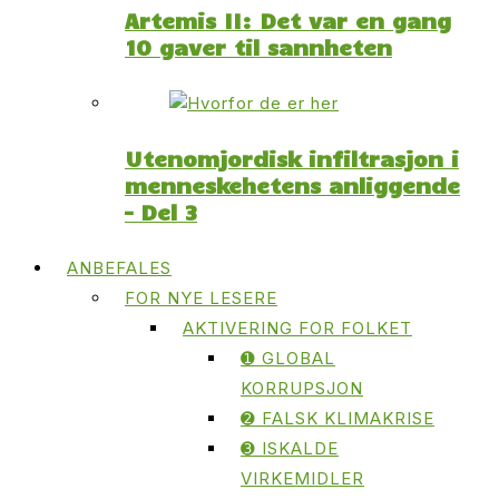
Artemis II: Det var en gang
10 gaver til sannheten
Utenomjordisk infiltrasjon i
menneskehetens anliggende
– Del 3
ANBEFALES
FOR NYE LESERE
AKTIVERING FOR FOLKET
➊ GLOBAL
KORRUPSJON
➋ FALSK KLIMAKRISE
➌ ISKALDE
VIRKEMIDLER