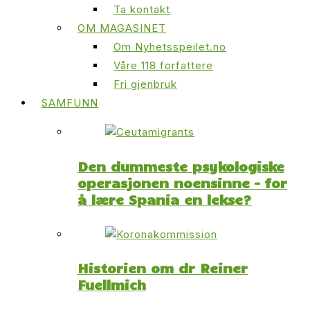
Ta kontakt
OM MAGASINET
Om Nyhetsspeilet.no
Våre 118 forfattere
Fri gjenbruk
SAMFUNN
Den dummeste psykologiske
operasjonen noensinne – for
å lære Spania en lekse?
Historien om dr Reiner
Fuellmich