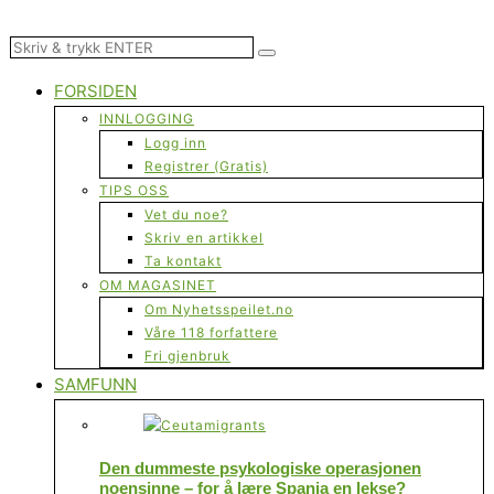
FORSIDEN
INNLOGGING
Logg inn
Registrer (Gratis)
TIPS OSS
Vet du noe?
Skriv en artikkel
Ta kontakt
OM MAGASINET
Om Nyhetsspeilet.no
Våre 118 forfattere
Fri gjenbruk
SAMFUNN
Den dummeste psykologiske operasjonen
noensinne – for å lære Spania en lekse?