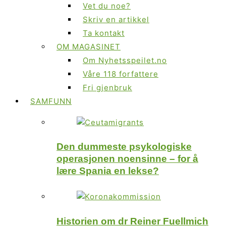
Vet du noe?
Skriv en artikkel
Ta kontakt
OM MAGASINET
Om Nyhetsspeilet.no
Våre 118 forfattere
Fri gjenbruk
SAMFUNN
Den dummeste psykologiske
operasjonen noensinne – for å
lære Spania en lekse?
Historien om dr Reiner Fuellmich