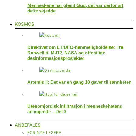
Menneskene har glemt Gud, det var derfor alt
dette skjedde
KOSMOS
Direktivet om ET/UFO-hemmeligholdelse: Fra
Roswell til MJ12, NASA og offentlige
desinformasjonsprosjekter
Artemis II: Det var en gang 10 gaver til sannheten
Utenomjordisk infiltrasjon i menneskehetens
anliggende – Del 3
ANBEFALES
FOR NYE LESERE