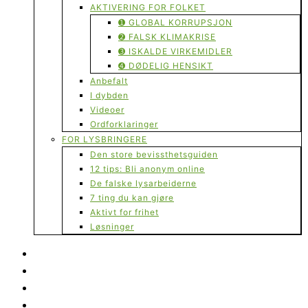
AKTIVERING FOR FOLKET
➊ GLOBAL KORRUPSJON
➋ FALSK KLIMAKRISE
➌ ISKALDE VIRKEMIDLER
➍ DØDELIG HENSIKT
Anbefalt
I dybden
Videoer
Ordforklaringer
FOR LYSBRINGERE
Den store bevissthetsguiden
12 tips: Bli anonym online
De falske lysarbeiderne
7 ting du kan gjøre
Aktivt for frihet
Løsninger