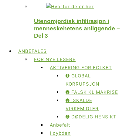
Utenomjordisk infiltrasjon i
menneskehetens anliggende –
Del 3
ANBEFALES
FOR NYE LESERE
AKTIVERING FOR FOLKET
➊ GLOBAL
KORRUPSJON
➋ FALSK KLIMAKRISE
➌ ISKALDE
VIRKEMIDLER
➍ DØDELIG HENSIKT
Anbefalt
I dybden