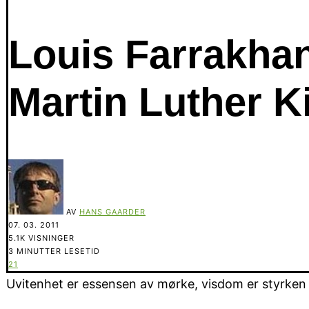
Louis Farrakha
Martin Luther K
AV
HANS GAARDER
07. 03. 2011
5.1K VISNINGER
3 MINUTTER LESETID
21
Uvitenhet er essensen av mørke, visdom er styrken i 