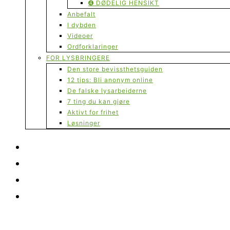
➍ DØDELIG HENSIKT
Anbefalt
I dybden
Videoer
Ordforklaringer
FOR LYSBRINGERE
Den store bevissthetsguiden
12 tips: Bli anonym online
De falske lysarbeiderne
7 ting du kan gjøre
Aktivt for frihet
Løsninger