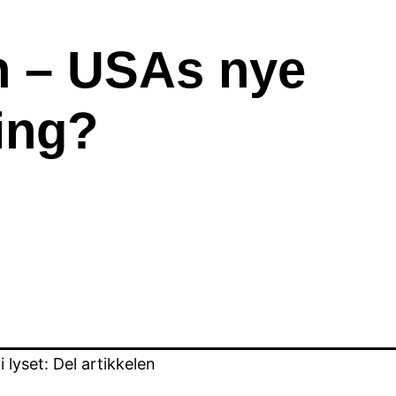
n – USAs nye
ing?
lyset: Del artikkelen