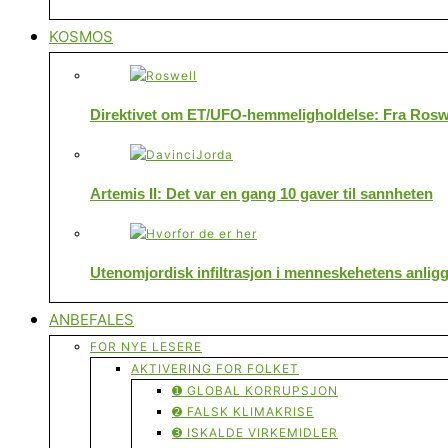
KOSMOS
Direktivet om ET/UFO-hemmeligholdelse: Fra Roswe
Artemis II: Det var en gang 10 gaver til sannheten
Utenomjordisk infiltrasjon i menneskehetens anlig
ANBEFALES
FOR NYE LESERE
AKTIVERING FOR FOLKET
➊ GLOBAL KORRUPSJON
➋ FALSK KLIMAKRISE
➌ ISKALDE VIRKEMIDLER