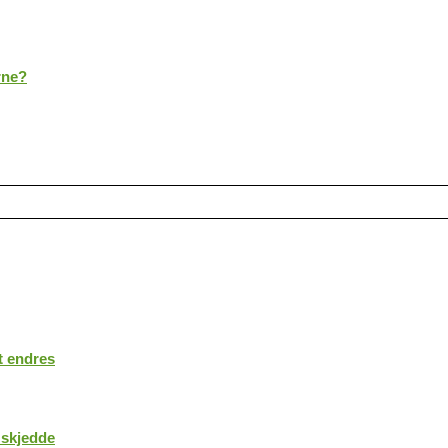
rne?
t endres
 skjedde